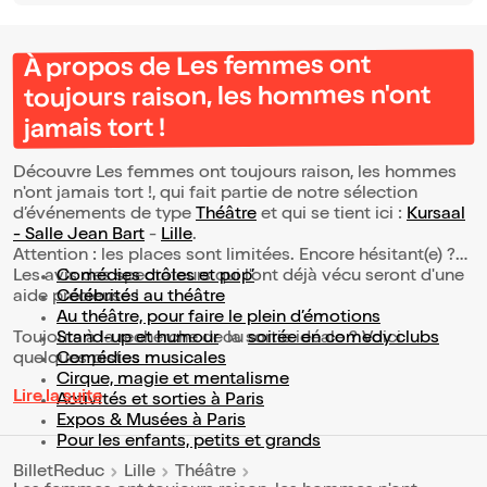
À propos de Les femmes ont
toujours raison, les hommes n'ont
jamais tort !
Découvre Les femmes ont toujours raison, les hommes
n'ont jamais tort !, qui fait partie de notre sélection
d’événements de type
Théâtre
et qui se tient ici :
Kursaal
- Salle Jean Bart
-
Lille
.
Attention : les places sont limitées. Encore hésitant(e) ?
Les avis des spectateurs qui l'ont déjà vécu seront d'une
Comédies drôles et pop’
aide précieuse !
Célébrités au théâtre
Au théâtre, pour faire le plein d’émotions
Toujours à la recherche de la sortie idéale ? Voici
Stand-up et humour
ou
soirée en comedy clubs
quelques pistes :
Comédies musicales
Cirque, magie et mentalisme
Lire la suite
Activités et sorties à Paris
Expos & Musées à Paris
Pour les enfants, petits et grands
BilletReduc
Lille
Théâtre