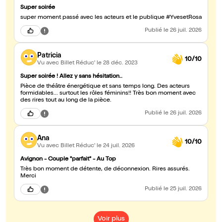
Super soirée
super moment passé avec les acteurs et le publique #YvesetRosa
Publié
le 26 juil. 2026
Patricia
10/10
Vu avec Billet Réduc'
le 28 déc. 2023
Super soirée ! Allez y sans hésitation..
Pièce de théâtre énergétique et sans temps long. Des acteurs
formidables... surtout les rôles féminins!! Très bon moment avec
des rires tout au long de la pièce.
Publié
le 26 juil. 2026
Ana
10/10
Vu avec Billet Réduc'
le 24 juil. 2026
Avignon - Couple "parfait" - Au Top
Très bon moment de détente, de déconnexion. Rires assurés.
Merci
Publié
le 25 juil. 2026
Voir plus