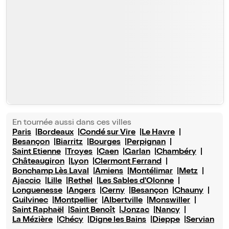
En tournée aussi dans ces villes
Paris
Bordeaux
Condé sur Vire
Le Havre
Besançon
Biarritz
Bourges
Perpignan
Saint Etienne
Troyes
Caen
Garlan
Chambéry
Châteaugiron
Lyon
Clermont Ferrand
Bonchamp Lès Laval
Amiens
Montélimar
Metz
Ajaccio
Lille
Rethel
Les Sables d'Olonne
Longuenesse
Angers
Cerny
Besançon
Chauny
Guilvinec
Montpellier
Albertville
Monswiller
Saint Raphaël
Saint Benoît
Jonzac
Nancy
La Mézière
Chécy
Digne les Bains
Dieppe
Servian