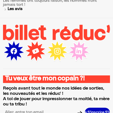
Les femmes ont toujours raison, les hommes n'ont
jamais tort !
Les avis
Tu veux être mon copain ?!
Reçois avant tout le monde nos idées de sorties,
les nouveautés et les réduc' !
A toi de jouer pour impressionner ta moitié, ta mère
ou ta tribu !
S’inscrire S’inscrire 