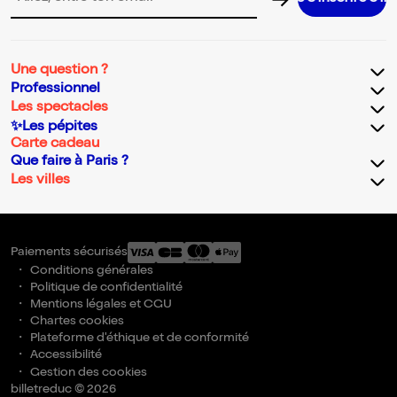
Adresse email pour la newsletter
Une question ?
Professionnel
Les spectacles
✨Les pépites
Carte cadeau
Que faire à Paris ?
Les villes
Paiements sécurisés
Conditions générales
Politique de confidentialité
Mentions légales et CGU
Chartes cookies
Plateforme d'éthique et de conformité
Accessibilité
Gestion des cookies
billetreduc © 2026