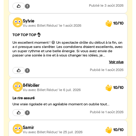
Publié
le 3 août 2026
Sylvie
10/10
Vu avec Billet Réduc'
le 1 août 2026
TOP TOP TOP 👌
Un excellent moment ! 😄 Un spectacle drôle du début à la fin, on
a ri presque sans s’arrêter. Les comédiens étaient excellents, avec
un super rythme et une belle énergie. Si vous avez envie de
passer une soirée à rire et à vous changer les idées, je
recommande sans hésiter ! #matis
Voir plus
Publié
le 1 août 2026
84Voilier
10/10
Vu avec Billet Réduc'
le 6 juil. 2026
Le rire assuré
Une vraie rigolade et un agréable moment on oublie tout…
Publié
le 1 août 2026
Samir
10/10
Vu avec Billet Réduc'
le 25 juil. 2026