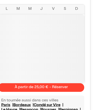
L
M
M
J
V
S
D
À partir de 25,00 € - Réserver
En tournée aussi dans ces villes
flmr
Sylvie
Paris
Bordeaux
Condé sur Vire
10/10
Vu avec Billet Réduc'
le 4 août 2026
Vu avec Bill