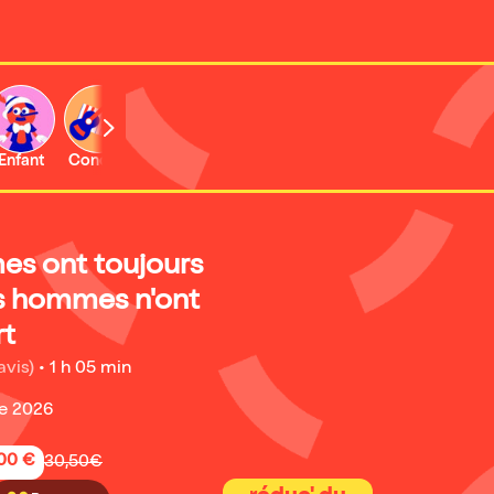
Enfant
Concert
es ont toujours
es hommes n'ont
rt
avis)
•
1 h 05 min
e 2026
,00 €
30,50€