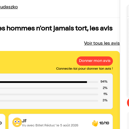
Judaszko
es hommes n'ont jamais tort, les avis
Voir tous les avis
Donner mon avis
Connecte-toi pour donner ton avis !
94%
2%
1%
3%
JF
0
10/10
Vu avec Billet Réduc'
le 5 août 2026