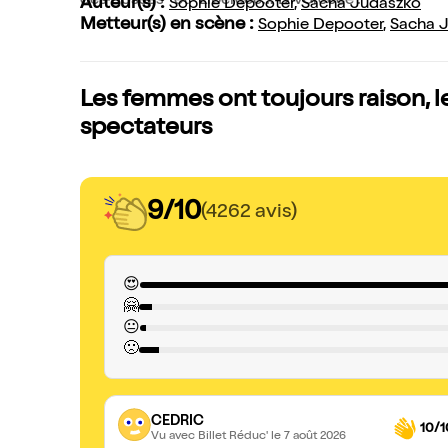
des gosses" et "Libéréee... Divorcéee".
Auteur(s) :
Sophie Depooter
,
Sacha Judaszko
Metteur(s) en scène :
Sophie Depooter
,
Sacha 
Les femmes ont toujours raison, l
spectateurs
9/10
(4262 avis)
😍
🤗
😐
🙁
CEDRIC
10/1
Vu avec Billet Réduc'
le 7 août 2026