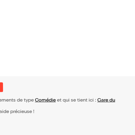
olo
t
énements de type
Comédie
et qui se tient ici :
Gare du
 aide précieuse !