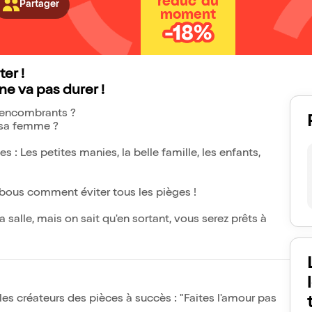
réduc' du
Partager
moment
-18%
ter !
 ne va pas durer !
s encombrants ?
e sa femme ?
 : Les petites manies, la belle famille, les enfants,
tabous comment éviter tous les pièges !
 salle, mais on sait qu'en sortant, vous serez prêts à
es créateurs des pièces à succès : "Faites l'amour pas