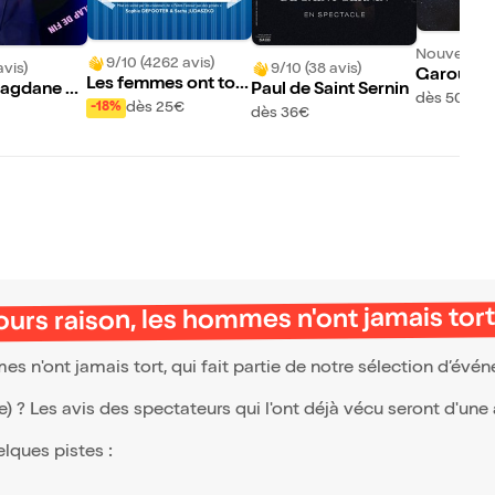
Nouveau !
9/10 (4262 avis)
avis)
9/10 (38 avis)
Garou : S
Les femmes ont touj
agdane da
Paul de Saint Sernin
dès 50€
ours raison, les hom
dès 25€
-18%
 fin !
dès 36€
mes n'ont jamais tor
t
urs raison, les hommes n'ont jamais tor
 n'ont jamais tort, qui fait partie de notre sélection d’év
(e) ? Les avis des spectateurs qui l'ont déjà vécu seront d'une
elques pistes :