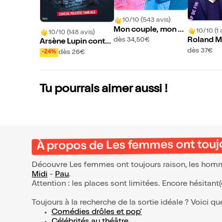
10/10 (543 avis)
Mon couple, mon a
10/10 (1 
10/10 (148 avis)
mour, mes emmerd
Roland M
dès 34,50€
Arsène Lupin contre
es
ns Clap de
dès 37€
Sherlock Holmes
dès 26€
-24%
Tu pourrais aimer aussi !
À propos de Les femmes ont toujo
Découvre Les femmes ont toujours raison, les hommes
Midi
-
Pau
.
Attention : les places sont limitées. Encore hésitant
Toujours à la recherche de la sortie idéale ? Voici qu
Comédies drôles et pop’