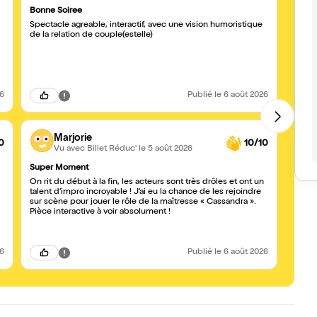
Bonne Soiree
#chai
Spectacle agreable, interactif, avec une vision humoristique
Tres b
de la relation de couple(estelle)
les a
insoli
26
Publié
le 6 août 2026
Marjorie
0
10/10
Vu avec Billet Réduc'
le 5 août 2026
Super Moment
#Math
On rit du début à la fin, les acteurs sont très drôles et ont un
Super
talent d’impro incroyable ! J’ai eu la chance de les rejoindre
avec le public. Act
sur scène pour jouer le rôle de la maîtresse « Cassandra ».
embar
Pièce interactive à voir absolument !
26
Publié
le 6 août 2026