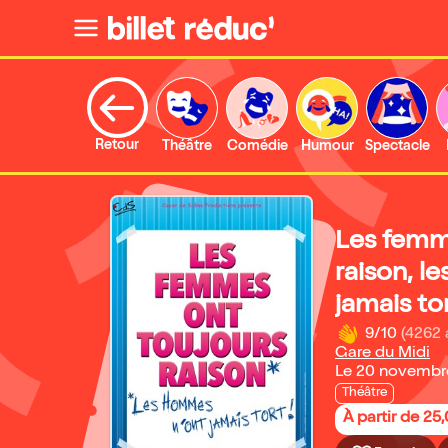
Retour
Théâtre
Comédie
Humour
Spectacle
Les femm
raison, l
jamais to
9/10
(4262 
Gare du Midi
Le 20 novembr
Théâtre
À partir de 25