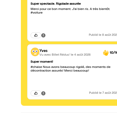
Super spectacle. Rigolade assurée
Merci pour ce bon moment. J'ai bien ris. A très bientôt.
#voiture
Publié
le 8 août 20
Yves
10/1
Vu avec Billet Réduc'
le 4 août 2026
Super moment!
#chaise Nous avons beaucoup rigolé, des moments de
décontraction assurés! Merci beaucoup!
Publié
le 7 août 20