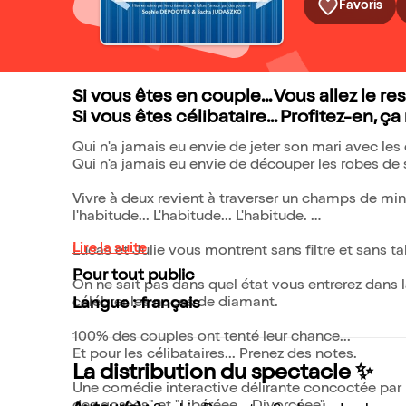
Favoris
Si vous êtes en couple... Vous allez le res
Si vous êtes célibataire... Profitez-en, ça
Qui n'a jamais eu envie de jeter son mari avec le
Qui n'a jamais eu envie de découper les robes d
Vivre à deux revient à traverser un champs de mines
l'habitude... L'habitude... L'habitude.
Lire la suite
Lucas et Julie vous montrent sans filtre et sans 
Pour tout public
On ne sait pas dans quel état vous entrerez dans la
célébrer les noces de diamant.
Langue : français
100% des couples ont tenté leur chance...
Et pour les célibataires... Prenez des notes.
La distribution du spectacle ✨
Une comédie interactive délirante concoctée par l