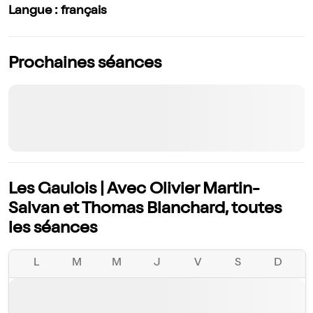
Langue : français
Prochaines séances
Les Gaulois | Avec Olivier Martin-
Salvan et Thomas Blanchard, toutes
les séances
L
M
M
J
V
S
D