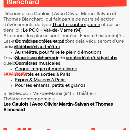
Blanchard
Découvre Les Gaulois | Avec Olivier Martin-Salvan et
Thomas Blanchard, qui fait partie de notre sélection
d’événements de type
Théâtre contemporain
et qui se
tient ici :
Le POC
-
Val-de-Marne (94)
.
Attention : les places sont limitées. Encore hésitant(e) ?
Les avis des spectateurs qui l'ont déjà vécu seront d'une
Comédies drôles et pop’
aide précieuse !
Célébrités au théâtre
Au théâtre, pour faire le plein d’émotions
Toujours à la recherche de la sortie idéale ? Voici
Stand-up et humour
ou
soirée en comedy clubs
quelques pistes :
Comédies musicales
Cirque, magie et mentalisme
Lire la suite
Activités et sorties à Paris
Expos & Musées à Paris
Pour les enfants, petits et grands
BilletReduc
Val-de-Marne (94)
Théâtre
Théâtre contemporain
Les Gaulois | Avec Olivier Martin-Salvan et Thomas
Blanchard