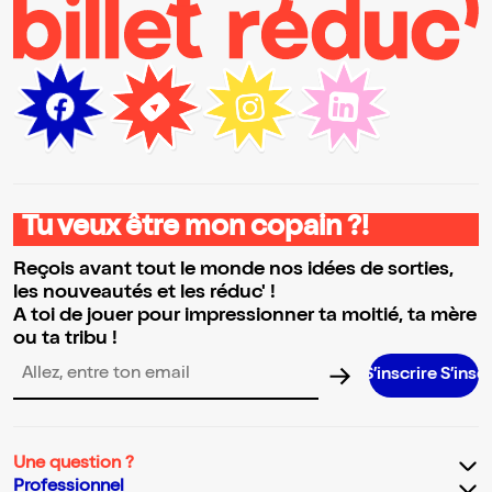
Tu veux être mon copain ?!
Reçois avant tout le monde nos idées de sorties,
les nouveautés et les réduc' !
A toi de jouer pour impressionner ta moitié, ta mère
ou ta tribu !
S’inscrire S’inscrire S’inscr
Adresse email pour la newsletter
Une question ?
Professionnel