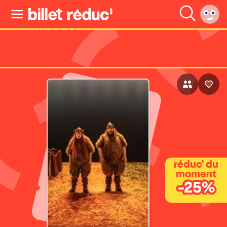
réduc' du
moment
-25%