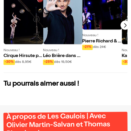
Nouveau !
Pierre Richard & S
wingin'affair 4 tet
-21%
dès 24€
Nouveau !
Nouveau !
Nouve
Cirque Hirsute pr
Léo Brière dans Se
Kame
ésente Aux étoiles
cret
: Co
-30%
dès 8,95€
-25%
dès 19,50€
-30
ure 
fran
Tu pourrais aimer aussi !
À propos de Les Gaulois | Avec
Olivier Martin-Salvan et Thomas