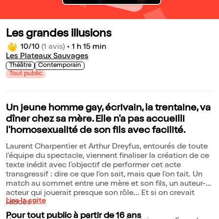
Les grandes illusions
10/10
(1 avis)
•
1 h 15 min
Les Plateaux Sauvages
Théâtre
Contemporain
Tout public
Un jeune homme gay, écrivain, la trentaine, va
dîner chez sa mère. Elle n'a pas accueilli
l'homosexualité de son fils avec facilité.
Laurent Charpentier et Arthur Dreyfus, entourés de toute
l'équipe du spectacle, viennent finaliser la création de ce
texte inédit avec l'objectif de performer cet acte
transgressif : dire ce que l'on sait, mais que l'on tait. Un
match au sommet entre une mère et son fils, un auteur-
acteur qui jouerait presque son rôle... Et si on crevait
Lire la suite
l'abcès ?
Pour tout public à partir de 16 ans