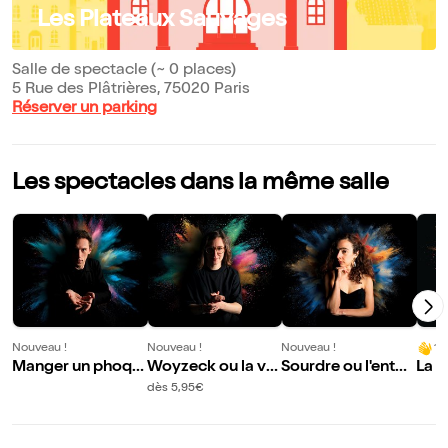
Les Plateaux Sauvages
Salle de spectacle (~ 0 places)
5 Rue des Plâtrières, 75020 Paris
Réserver un parking
Les spectacles dans la même salle
Nouveau !
Nouveau !
Nouveau !
10
Manger un phoqu
Woyzeck ou la vo
Sourdre ou l'enter
La l
e
cation
rement de mes or
dès 5,95€
eilles