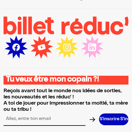
Tu veux être mon copain ?!
Reçois avant tout le monde nos idées de sorties,
les nouveautés et les réduc' !
A toi de jouer pour impressionner ta moitié, ta mère
ou ta tribu !
S’inscrire S’inscrire S
Adresse email pour la newsletter