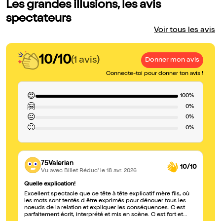
Les grandes illusions, les avis
spectateurs
Voir tous les avis
10/10
(1 avis)
Donner mon avis
Connecte-toi pour donner ton avis !
😍
100%
🤗
0%
😐
0%
🙁
0%
75Valerian
10/10
Vu avec Billet Réduc'
le 18 avr. 2026
Quelle explication!
Excellent spectacle que ce tête à tête explicatif mère fils, où
les mots sont tentés d être exprimés pour dénouer tous les
noeuds de la relation et expliquer les conséquences. C est
parfaitement écrit, interprété et mis en scène. C est fort et