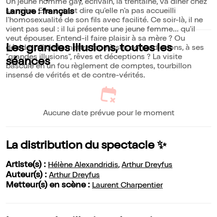
Un jeune homme gay, écrivain, la trentaine, va dîner chez
sa mère. Elle, autant dire qu'elle n'a pas accueilli
Langue : français
l'homosexualité de son fils avec facilité. Ce soir-là, il ne
vient pas seul : il lui présente une jeune femme... qu'il
veut épouser. Entend-il faire plaisir à sa mère ? Ou
Les grandes illusions, toutes les
décide-t-il de la mettre face à ses contradictions, à ses
"grandes illusions", rêves et déceptions ? La visite
séances
bascule en un fou règlement de comptes, tourbillon
insensé de vérités et de contre-vérités.
Aucune date prévue pour le moment
La distribution du spectacle ✨
Artiste(s) :
Hélène Alexandridis
,
Arthur Dreyfus
Auteur(s) :
Arthur Dreyfus
Metteur(s) en scène :
Laurent Charpentier