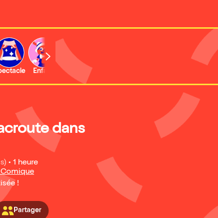
b
pectacle
Enfant
Concert
Activité
Expo et musée
Lacroute dans
s)
•
1 heure
é Comique
isée !
Partager