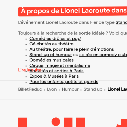
À propos de Lionel Lacroute dans
L’événement Lionel Lacroute dans Fier de type
Stan
Toujours à la recherche de la sortie idéale ? Voici qu
Comédies drôles et pop’
Célébrités au théâtre
Au théâtre, pour faire le plein d’émotions
Stand-up et humour
ou
soirée en comedy club
Comédies musicales
Cirque, magie et mentalisme
Lire la suite
Activités et sorties à Paris
Expos & Musées à Paris
Pour les enfants, petits et grands
Lionel La
BilletReduc
Lyon
Humour
Stand up