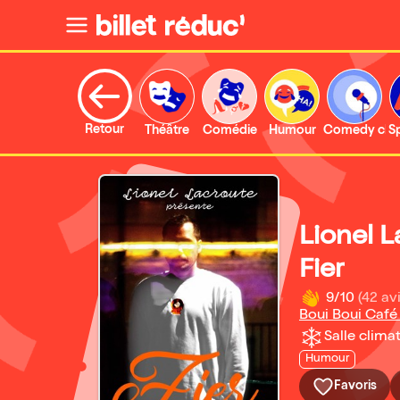
Retour
Théâtre
Comédie
Humour
Comedy clu
S
Lionel 
Fier
9/10
(42 avi
Boui Boui Caf
Salle climat
Humour
Favoris