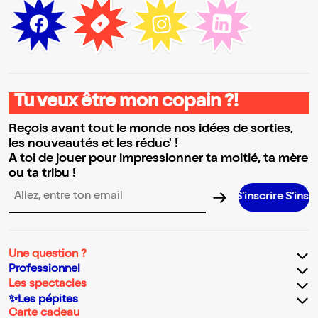
Tu veux être mon copain ?!
Reçois avant tout le monde nos idées de sorties,
les nouveautés et les réduc' !
A toi de jouer pour impressionner ta moitié, ta mère
ou ta tribu !
S’inscrire S’inscrire S’ins
Adresse email pour la newsletter
Une question ?
Professionnel
Les spectacles
✨Les pépites
Carte cadeau