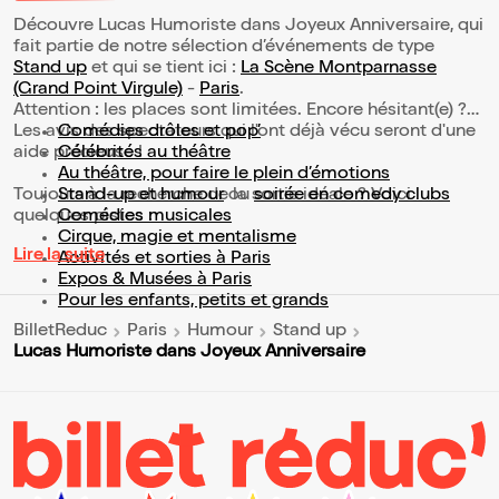
Découvre Lucas Humoriste dans Joyeux Anniversaire, qui
fait partie de notre sélection d’événements de type
Stand up
et qui se tient ici :
La Scène Montparnasse
(Grand Point Virgule)
-
Paris
.
Attention : les places sont limitées. Encore hésitant(e) ?
Les avis des spectateurs qui l'ont déjà vécu seront d'une
Comédies drôles et pop’
aide précieuse !
Célébrités au théâtre
Au théâtre, pour faire le plein d’émotions
Toujours à la recherche de la sortie idéale ? Voici
Stand-up et humour
ou
soirée en comedy clubs
quelques pistes :
Comédies musicales
Cirque, magie et mentalisme
Lire la suite
Activités et sorties à Paris
Expos & Musées à Paris
Pour les enfants, petits et grands
BilletReduc
Paris
Humour
Stand up
Lucas Humoriste dans Joyeux Anniversaire