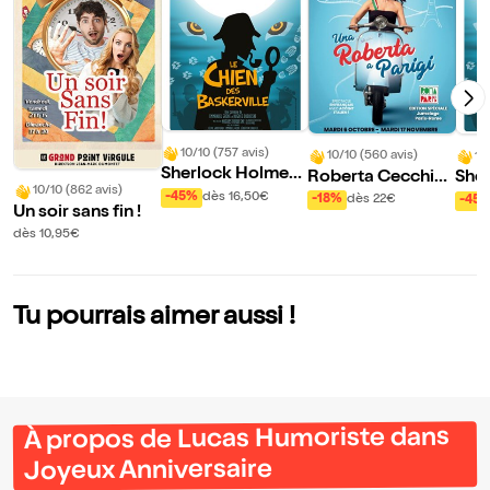
10/10 (757 avis)
10/10 (560 avis)
10
Sherlock Holmes,
Roberta Cecchin
She
10/10 (862 avis)
le chien des Baske
dans Una Roberta
le c
-45%
dès 16,50€
-18%
dès 22€
-45
Un soir sans fin !
rville
a Parigi
rvill
dès 10,95€
Tu pourrais aimer aussi !
À propos de Lucas Humoriste dans
Joyeux Anniversaire