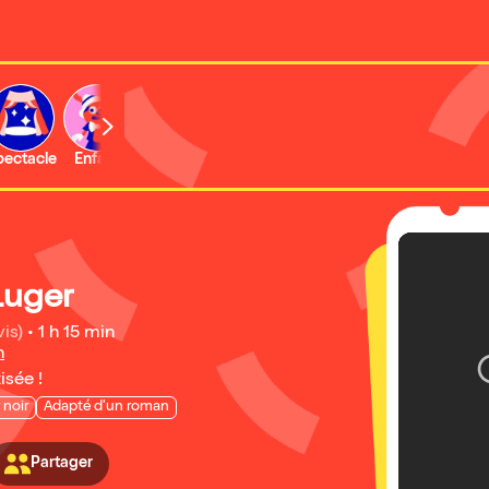
b
pectacle
Enfant
Concert
Activité
Expo et musée
Luger
vis)
•
1 h 15 min
n
isée !
noir
Adapté d'un roman
Partager