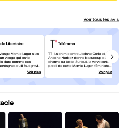
Voir tous les avis
de Libertaire
Télérama
 visage Mamie Luger alias
TT- L’alchimie entre Josiane Carle et
 un visage qui parle
Antoine Herbez donne beaucoup de
 à la dure comme ces
charme au texte. Surtout, la verve sans
ntagnes qu’il faut gravir
pareil de cette Mamie Luger, féministe
loui par le point de vue
avant l’heure, émeut beaucoup.
Voir plus
Voir plus
ifique, car il dégage
 d’humanité et il raconte
toires.
tacle