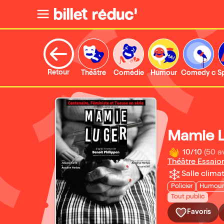
Retour
Théâtre
Comédie
Humour
Comedy clu
S
Mamie 
10/10
(50 a
Théâtre Essaio
Salle climat
Policier
Humour 
Tout public
Favoris