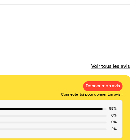
Voir tous les avis
Donner mon avis
Connecte-toi pour donner ton avis !
98%
0%
0%
2%