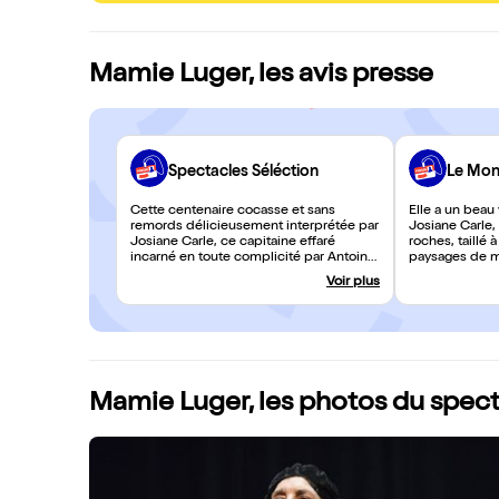
Mamie Luger, les avis presse
Spectacles Séléction
Le Mon
Cette centenaire cocasse et sans
Elle a un beau
remords délicieusement interprétée par
Josiane Carle,
Josiane Carle, ce capitaine effaré
roches, taillé
incarné en toute complicité par Antoine
paysages de mo
Herbez, et le public se laisse entrainer
avant d’être éb
Voir plus
avec bonheur dans ce tribunal de
dégagé et magn
flagrant délire. Et c'est Mamie Luger qui
aussi beaucoup
aura le dernier mot.
beaucoup d’his
Mamie Luger, les photos du spec