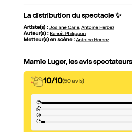
La distribution du spectacle ✨
Artiste(s) :
Josiane Carle
,
Antoine Herbez
Auteur(s) :
Benoît Philippon
Metteur(s) en scène :
Antoine Herbez
Mamie Luger, les avis spectateurs
10/10
(50 avis)
😍
🤗
😐
🙁