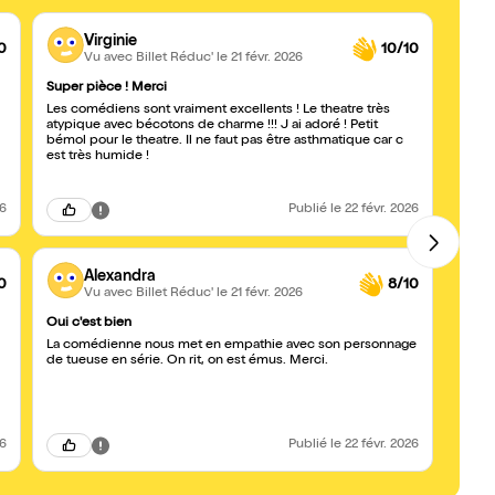
Virginie
0
10/10
Vu avec Billet Réduc'
le 21 févr. 2026
Super pièce ! Merci
Allez
Les comédiens sont vraiment excellents ! Le theatre très
Un ex
atypique avec bécotons de charme !!! J ai adoré ! Petit
sympa
bémol pour le theatre. Il ne faut pas être asthmatique car c
est très humide !
26
Publié
le 22 févr. 2026
Alexandra
0
8/10
Vu avec Billet Réduc'
le 21 févr. 2026
Oui c'est bien
Une tr
La comédienne nous met en empathie avec son personnage
L'actrice est
de tueuse en série. On rit, on est émus. Merci.
Bravo
26
Publié
le 22 févr. 2026