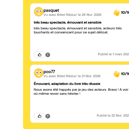
pasquet
10/1
Vu avec Billet Réduc'
le 28 févr. 2026
trés beau spectacle, émouvant et sensible
très beau spectacle, émouvant et sensible, acteurs très
touchants et convaincant pour ce sujet délicat.
Publié
le 1 mars 20
pco77
10/1
Vu avec Billet Réduc'
le 21 févr. 2026
Émouvant, adaptation du livre très réussie
Nous avons été happés par je jeu des acteurs. Bravo ! A voir
où même revoir sans hésiter !
Publié
le 22 févr. 20