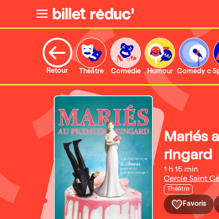
Retour
Théâtre
Comédie
Humour
Comedy clu
S
Mariés 
ringard
1 h 15 min
Cercle Saint G
Théâtre
Favoris