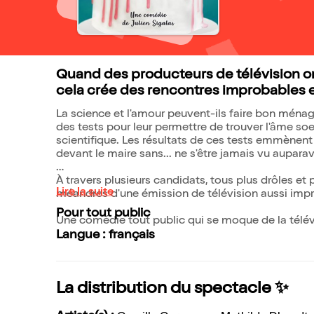
Quand des producteurs de télévision on
cela crée des rencontres improbables 
La science et l'amour peuvent-ils faire bon ménag
des tests pour leur permettre de trouver l'âme soe
scientifique. Les résultats de ces tests emmènent
devant le maire sans... ne s'être jamais vu aupara
À travers plusieurs candidats, tous plus drôles et 
Lire la suite
méandres d'une émission de télévision aussi impr
Pour tout public
Une comédie tout public qui se moque de la télév
Langue : français
La distribution du spectacle ✨