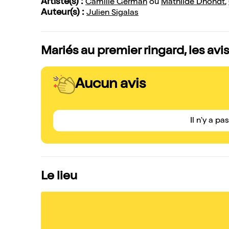
Artiste(s) :
Camille German
ou
Mathilde Dhondt
,
Auteur(s) :
Julien Sigalas
Mariés au premier ringard, les avi
Aucun avis
Il n'y a pa
Le lieu