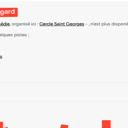
ngard
édie
, organisé ici :
Cercle Saint Georges
- , n'est plus disponi
elques pistes :
s