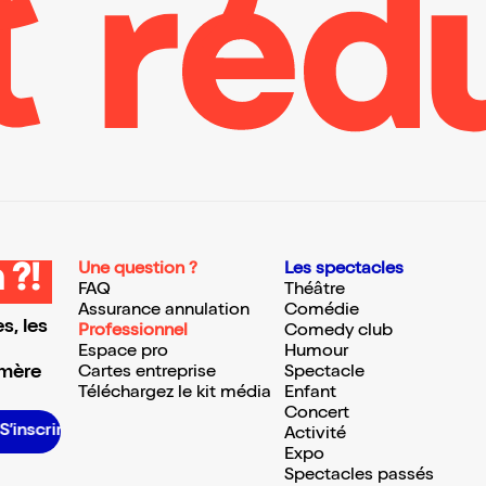
Une question ?
Les spectacles
 ?!
FAQ
Théâtre
Assurance annulation
Comédie
s, les
Professionnel
Comedy club
Espace pro
Humour
 mère
Cartes entreprise
Spectacle
Téléchargez le kit média
Enfant
Concert
S’inscrire S’inscrire S’inscrire S’inscrire S’inscrire S’inscrire S’inscrire S’inscrire S’inscrire S’inscrire S’inscrire S’inscrire
Activité
Expo
Spectacles passés