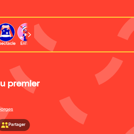
b
pectacle
Enfant
Concert
Activité
Expo et musée
au premier
eorges
Partager