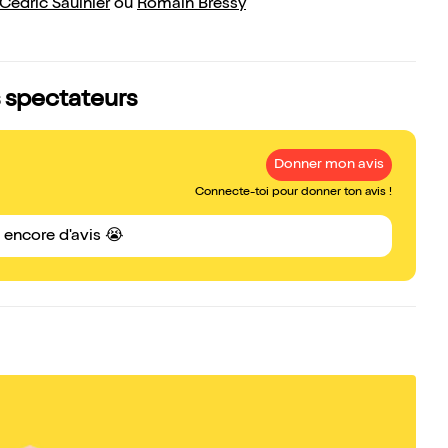
Cédric Saulnier
ou
Romain Bressy
s spectateurs
Donner mon avis
Connecte-toi pour donner ton avis !
s encore d'avis 😭