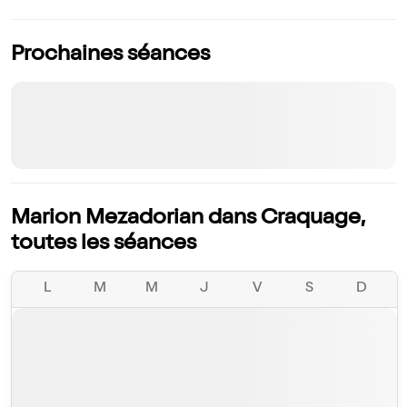
Prochaines séances
Marion Mezadorian dans Craquage,
toutes les séances
L
M
M
J
V
S
D