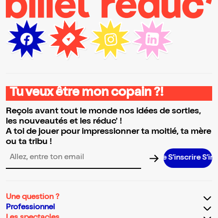
Tu veux être mon copain ?!
Reçois avant tout le monde nos idées de sorties,
les nouveautés et les réduc' !
A toi de jouer pour impressionner ta moitié, ta mère
ou ta tribu !
S’inscrire S’inscrire S’
Adresse email pour la newsletter
Une question ?
Professionnel