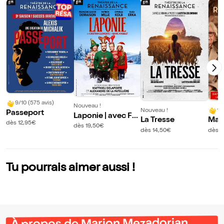
9/10 (575 avis)
Nouveau !
Nouveau !
10
Passeport
Laponie | avec Fra
La Tresse
Mar
dès 12,95€
nçois-Xavier Dem
dès 19,50€
n d
dès 14,50€
dès 1
aison et Ophélia K
olb
Tu pourrais aimer aussi !