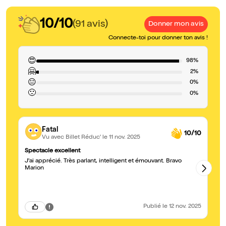
10/10
(91 avis)
Donner mon avis
Connecte-toi pour donner ton avis !
😍
98%
🤗
2%
😐
0%
🙁
0%
Fatal
10/10
Vu avec Billet Réduc'
le 11 nov. 2025
Spectacle excellent
Al
J'ai apprécié. Très parlant, intelligent et émouvant. Bravo
C'est
Marion
à 
Publié
le 12 nov. 2025