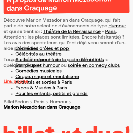
À propos de Marion Mezadorian
dans Craquage
Découvre Marion Mezadorian dans Craquage, qui fait
partie de notre sélection d’événements de type
Humour
et qui se tient ici :
Théâtre de la Renaissance
-
Paris
.
Attention : les places sont limitées. Encore hésitant(e) ?
Les avis des spectateurs qui l'ont déjà vécu seront d'une
aide précieuse !
Comédies drôles et pop’
Célébrités au théâtre
Toujours à la recherche de la sortie idéale ? Voici
Au théâtre, pour faire le plein d’émotions
quelques pistes :
Stand-up et humour
ou
soirée en comedy clubs
Comédies musicales
Cirque, magie et mentalisme
Lire la suite
Activités et sorties à Paris
Expos & Musées à Paris
Pour les enfants, petits et grands
BilletReduc
Paris
Humour
Marion Mezadorian dans Craquage