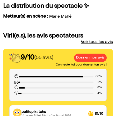
La distribution du spectacle ✨
Metteur(s) en scène :
Marie Mahé
Viril(e.s), les avis spectateurs
Voir tous les avis
9/10
(55 avis)
Donner mon avis
Connecte-toi pour donner ton avis !
😍
86%
🤗
2%
😐
8%
🙁
4%
petitepikatchu
10/10
Vu avec Billet Réduc'
le 9 mai 2026