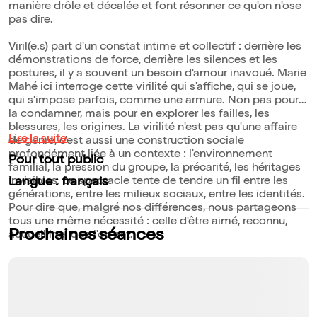
manière drôle et décalée et font résonner ce qu'on n'ose
pas dire.
Viril(e.s) part d'un constat intime et collectif : derrière les
démonstrations de force, derrière les silences et les
postures, il y a souvent un besoin d'amour inavoué. Marie
Mahé ici interroge cette virilité qui s'affiche, qui se joue,
qui s'impose parfois, comme une armure. Non pas pour
la condamner, mais pour en explorer les failles, les
blessures, les origines. La virilité n'est pas qu'une affaire
Lire la suite
de genre, c'est aussi une construction sociale
profondément liée à un contexte : l'environnement
Pour tout public
familial, la pression du groupe, la précarité, les héritages
invisibles. Le spectacle tente de tendre un fil entre les
Langue : français
générations, entre les milieux sociaux, entre les identités.
Pour dire que, malgré nos différences, nous partageons
tous une même nécessité : celle d'être aimé, reconnu,
Prochaines séances
accueilli tel que l'on est.