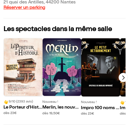
21 quai des Antilles, 44200 Nantes
Réserver un parking
Les spectacles dans la même salle
9/10 (2393 avis)
Nouveau !
Nouveau !
10
Le Porteur d'Histo
Merlin, les nouvell
Impro 100 noms b
Imp
ire
es aventures
y La Poule : Le Peti
y La
dès 23€
dès 19,50€
dès 23€
dès 
t Détournement
en R