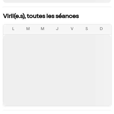
Viril(e.s), toutes les séances
L
M
M
J
V
S
D