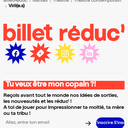
BilletReduc
Nantes
Théâtre
Théâtre contemporain
Viril(e.s)
Tu veux être mon copain ?!
Reçois avant tout le monde nos idées de sorties,
les nouveautés et les réduc' !
A toi de jouer pour impressionner ta moitié, ta mère
ou ta tribu !
S’inscrire S’inscrire S’inscrire 
Adresse email pour la newsletter