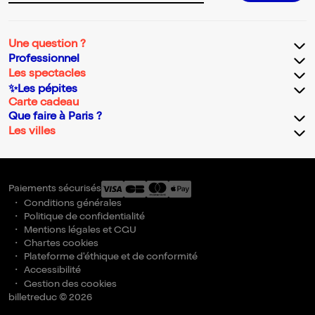
Une question ?
Professionnel
Les spectacles
✨Les pépites
Carte cadeau
Que faire à Paris ?
Les villes
Paiements sécurisés
Conditions générales
Politique de confidentialité
Mentions légales et CGU
Chartes cookies
Plateforme d'éthique et de conformité
Accessibilité
Gestion des cookies
billetreduc © 2026