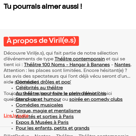
Tu pourrais aimer aussi !
À propos de Viril(e.s)
Découvre Viril(e.s), qui fait partie de notre sélection
d’événements de type
Théâtre contemporain
et qui se
tient ici :
Théâtre 100 Noms - Hangar à Bananes
-
Nantes
.
Attention : les places sont limitées. Encore hésitant(e) ?
Les avis des spectateurs qui l'ont déjà vécu seront d'une
aide précieuse !
Comédies drôles et pop’
Célébrités au théâtre
Toujours à la recherche de la sortie idéale ? Voici
Au théâtre, pour faire le plein d’émotions
quelques pistes :
Stand-up et humour
ou
soirée en comedy clubs
Comédies musicales
Cirque, magie et mentalisme
Lire la suite
Activités et sorties à Paris
Expos & Musées à Paris
Pour les enfants, petits et grands