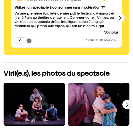
Viril.es, un spectacle à consommer sans modération ??
Pu
Vu une première fois l’été dernier pdt le festival d’Avignon, et
Ma
hier à Paris au théâtre de l’atelier… Comment dire… Viril.es, ça se
Ça don
vit: c’est un spectacle drôle, intelligent, décalé engagé,
qu
féministe qui prend aux tripes, qui fait un bien fou, qui
ma
bouleverse, qui fait vibrer, qui fait pleurer, et qui fait rire. Un
lycées !!" Un pi
Voir plus
immense bravo à la réalisatrice et à la metteuse en scène de
te
Viril.es qui a eu cette inspiration de génie. Un big up aux 5
qu
Publié
le 10 mai 2026
comédien.nes pour leur énergie de ouf, leur immense talent, et
di
leur interprétation magistrale.
Viril(e.s), les photos du spectacle