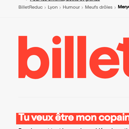
Mery
BilletReduc
Lyon
Humour
Meufs drôles
Tu veux être mon copain