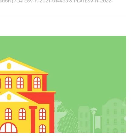
ation (PLATESV-R-2021-014493 & PLATESV-R-2022-