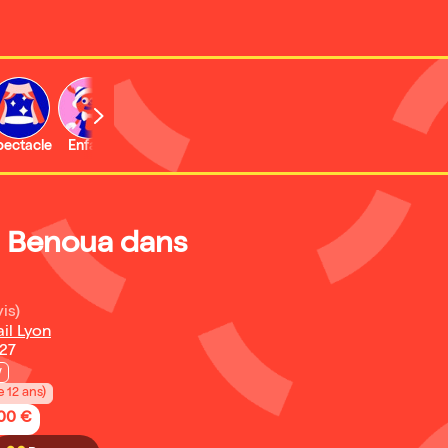
b
pectacle
Enfant
Concert
Activité
Expo et musée
 Benoua dans
is)
il Lyon
027
w
e 12 ans)
,00 €