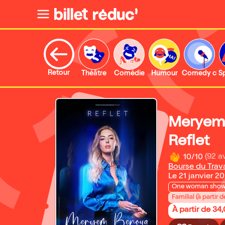
Retour
Théâtre
Comédie
Humour
Comedy clu
S
Meryem
Reflet
10/10
(92 av
Bourse du Trava
Le 21 janvier 2
One woman sho
Familial (à partir d
À partir de 34