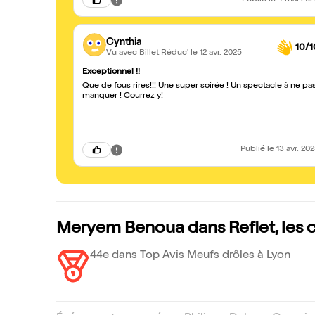
Publié
le 4 mai 20
Cynthia
10/1
Vu avec Billet Réduc'
le 12 avr. 2025
Exceptionnel !!
Que de fous rires!!! Une super soirée ! Un spectacle à ne pa
manquer ! Courrez y!
Publié
le 13 avr. 20
Meryem Benoua dans Reflet, les 
44e dans Top Avis Meufs drôles à Lyon