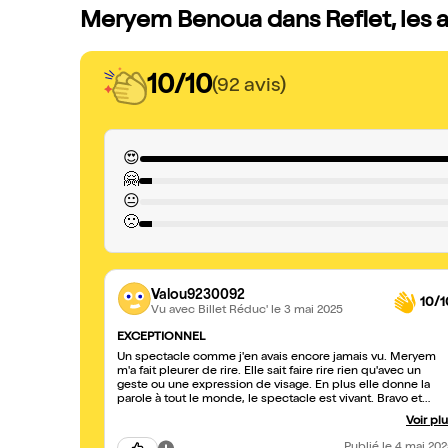
Meryem Benoua dans Reflet, les a
10/10
(92 avis)
😍
🤗
😐
🙁
Valou9230092
10/1
Vu avec Billet Réduc'
le 3 mai 2025
EXCEPTIONNEL
Un spectacle comme j'en avais encore jamais vu. Meryem
m'a fait pleurer de rire. Elle sait faire rire rien qu'avec un
geste ou une expression de visage. En plus elle donne la
parole à tout le monde, le spectacle est vivant. Bravo et
longue vie !
Voir pl