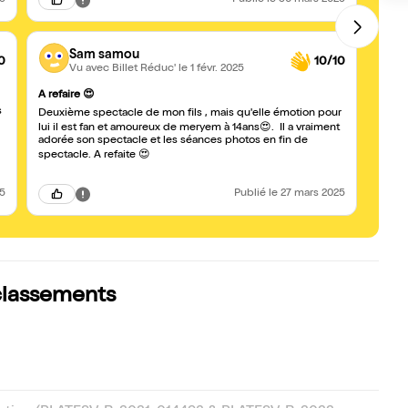
25
Publié
le 30 mars 2025
Sam samou
0
10/10
Vu avec Billet Réduc'
le 1 févr. 2025
Extrao
A refaire 😍
s
Bravo 
Deuxième spectacle de mon fils , mais qu'elle émotion pour
lui il est fan et amoureux de meryem à 14ans😍. Il a vraiment
adorée son spectacle et les séances photos en fin de
spectacle. A refaite 😍
25
Publié
le 27 mars 2025
classements