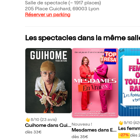
Salle de spectacle (~ 1917 places)
205 Place Guichard, 69003 Lyon
Réserver un parking
Les spectacles dans la même sall
8/10 (23 avis)
9/10 (42
Nouveau !
Guihome dans Guih
Les femme
Mesdames dans En
ome vous détend
dès 33€
ours rais
dès 
-27%
vraies !
dès 35€