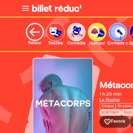
Retour
Théâtre
Comédie
Humour
Comedy clu
S
Métaco
1 h 20 min
La Roche
Cirque
En plein 
LGBTQIA+
Tout 
Favoris