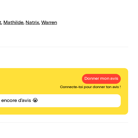
t
,
Mathilde
,
Natrix
,
Warren
Donner mon avis
Connecte-toi pour donner ton avis !
s encore d'avis 😭