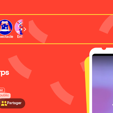
b
pectacle
Enfant
Concert
Activité
Expo et musée
rps
air
public
Partager