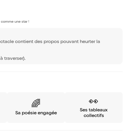
li comme une star !
ectacle contient des propos pouvant heurter la
à traverser).
👀
🌈
Ses tableaux
Sa poésie engagée
collectifs