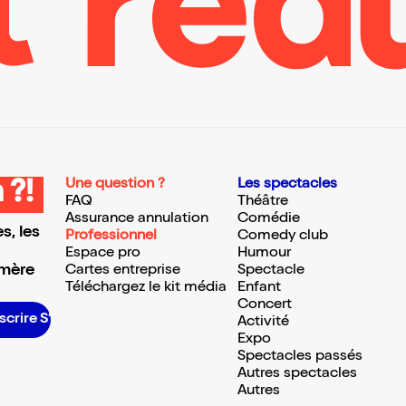
Une question ?
Les spectacles
 ?!
FAQ
Théâtre
Assurance annulation
Comédie
s, les
Professionnel
Comedy club
Espace pro
Humour
 mère
Cartes entreprise
Spectacle
Téléchargez le kit média
Enfant
Concert
e S’inscrire S’inscrire S’inscrire S’inscrire S’inscrire S’inscrire S’inscrire S’inscrire S’inscrire S’inscrire S’inscrire
Activité
Expo
Spectacles passés
Autres spectacles
Autres