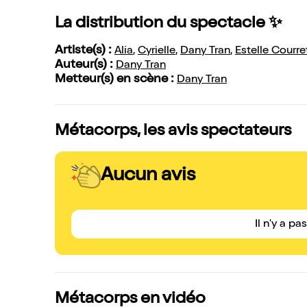
La distribution du spectacle ✨
Artiste(s) :
Alia
,
Cyrielle
,
Dany Tran
,
Estelle Courre
Auteur(s) :
Dany Tran
Metteur(s) en scène :
Dany Tran
Métacorps, les avis spectateurs
Aucun avis
Il n'y a pa
Métacorps en vidéo