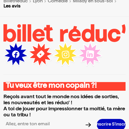
BilletReduc
Lyon
Comédie
Milady en sous-sol
Les avis
Tu veux être mon copain ?!
Reçois avant tout le monde nos idées de sorties,
les nouveautés et les réduc' !
A toi de jouer pour impressionner ta moitié, ta mère
ou ta tribu !
S’inscrire S’inscrire S’inscrir
Adresse email pour la newsletter