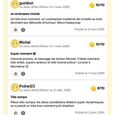
gustibat
10/10
Vu avec Billet Réduc'
le 1 mars 2025
on embrasse michel
Un très bon moment, un contrepied moderne de la belle au bois
dormant qui déborde d'humour. Merci beaucoup
Publié
le 2 mars 2025
Michel
10/10
Vu avec Billet Réduc'
le 1 mars 2025
Super moment 😃
Comme promis, le message de tonton Michel: C'était vraiment
très drôle, supers acteurs et très bonne pièce ! La bise à
Micheline 😉
Publié
le 1 mars 2025
Poline123
8/10
Vu avec Billet Réduc'
le 31 déc. 2023
Très sympa
Pièce très sympa, les deux comédiens étaient super dynamiques,
on a passé un très bon moment pré réveillon.
Publié
le 3 janv. 2024