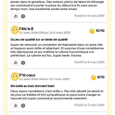
jamais dans le graveleux. Des acteurs pleins de talent et d'énergie
qui contribuent à porter la piece du début à la fin sans aucun
temps mort. Une excellente soirée entre amies
Publié
le 9 mars 2025
Félix le B
10/10
Vu avec Billet Réduc'
le 8 mars 2025
Du jeu de qualité sur un texte de qualité
Super de retrouver un comédien de Kaamelott dans un autre rôle
et toujours aussi drôle et attachant. Et surprise d'une comédienne
très talentueuse et qui maîtrise le rythme humoristique a la
perfection. Le rythme est fou. Super texte. Foncez
Publié
le 8 mars 2025
P'tit cœur
9/10
Vu avec Billet Réduc'
le 1 mars 2025
Ma belle au bois dormant trash
Deux sipers comédiens c'est drôle u. Peu très décalé j'ai adoré et
de plus ce théâtre et fort sympathique on peut boire manger et
l'accueil est super convivial je recommande vivement
Publié
le 3 mars 2025