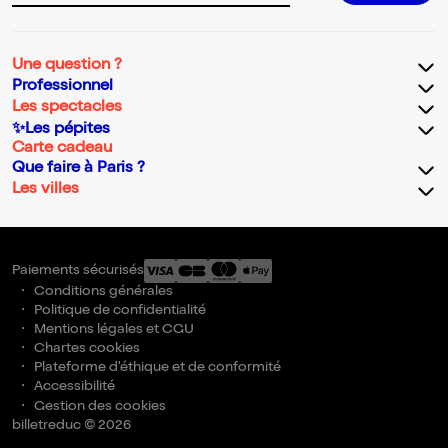
Une question ?
Professionnel
Les spectacles
✨Les pépites
Carte cadeau
Que faire à Paris ?
Les villes
Paiements sécurisés
Conditions générales
Politique de confidentialité
Mentions légales et CGU
Chartes cookies
Plateforme d'éthique et de conformité
Accessibilité
Gestion des cookies
billetreduc © 2026