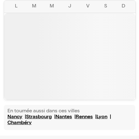
L
M
M
J
V
S
D
En tournée aussi dans ces villes
Nancy
Strasbourg
Nantes
Rennes
Lyon
Chambéry