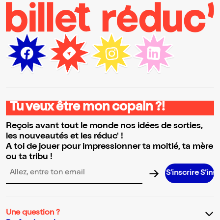
Tu veux être mon copain ?!
Reçois avant tout le monde nos idées de sorties,
les nouveautés et les réduc' !
A toi de jouer pour impressionner ta moitié, ta mère
ou ta tribu !
S’inscrire S’inscrire S’
Adresse email pour la newsletter
Une question ?