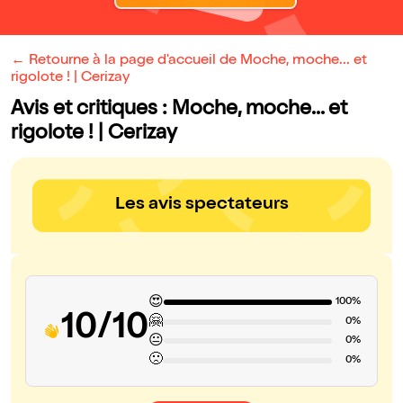
← Retourne à la page d'accueil de Moche, moche... et
rigolote ! | Cerizay
Avis et critiques : Moche, moche... et
rigolote ! | Cerizay
Les avis spectateurs
😍
100%
10/10
🤗
0%
😐
0%
🙁
0%