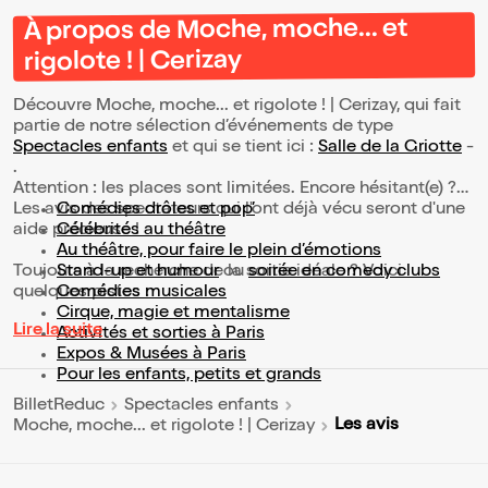
À propos de Moche, moche... et
rigolote ! | Cerizay
Découvre Moche, moche... et rigolote ! | Cerizay, qui fait
partie de notre sélection d’événements de type
Spectacles enfants
et qui se tient ici :
Salle de la Griotte
-
.
Attention : les places sont limitées. Encore hésitant(e) ?
Les avis des spectateurs qui l'ont déjà vécu seront d'une
Comédies drôles et pop’
aide précieuse !
Célébrités au théâtre
Au théâtre, pour faire le plein d’émotions
Toujours à la recherche de la sortie idéale ? Voici
Stand-up et humour
ou
soirée en comedy clubs
quelques pistes :
Comédies musicales
Cirque, magie et mentalisme
Lire la suite
Activités et sorties à Paris
Expos & Musées à Paris
Pour les enfants, petits et grands
BilletReduc
Spectacles enfants
Les avis
Moche, moche... et rigolote ! | Cerizay