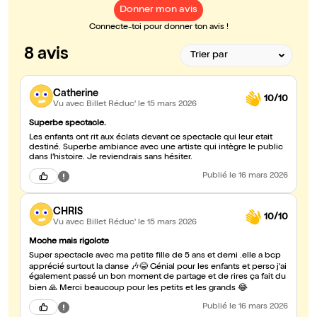
Donner mon avis
Connecte-toi pour donner ton avis !
8 avis
Catherine
10/10
Vu avec Billet Réduc'
le 15 mars 2026
Superbe spectacle.
Les enfants ont rit aux éclats devant ce spectacle qui leur etait
destiné. Superbe ambiance avec une artiste qui intègre le public
dans l’histoire. Je reviendrais sans hésiter.
Publié
le 16 mars 2026
CHRIS
10/10
Vu avec Billet Réduc'
le 15 mars 2026
Moche mais rigolote
Super spectacle avec ma petite fille de 5 ans et demi .elle a bcp
apprécié surtout la danse 🎶😂 Génial pour les enfants et perso j'ai
également passé un bon moment de partage et de rires ça fait du
bien 🙏 Merci beaucoup pour les petits et les grands 😂
Publié
le 16 mars 2026