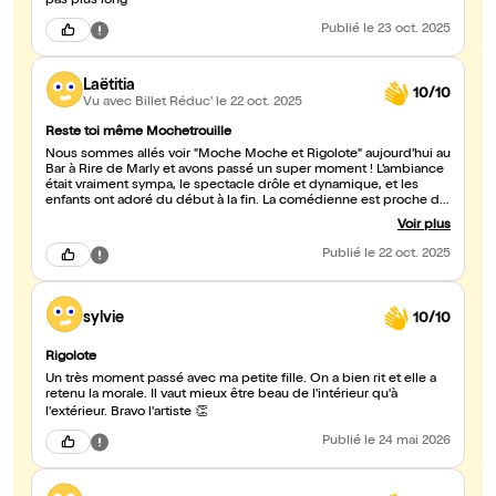
pas plus long
Publié
le 23 oct. 2025
Laëtitia
10/10
Vu avec Billet Réduc'
le 22 oct. 2025
Reste toi même Mochetrouille
Nous sommes allés voir "Moche Moche et Rigolote" aujourd’hui au
Bar à Rire de Marly et avons passé un super moment ! L’ambiance
était vraiment sympa, le spectacle drôle et dynamique, et les
enfants ont adoré du début à la fin. La comédienne est proche du
public, pleine d’énergie et d’humour. Un spectacle à voir en
Voir plus
famille, je recommande vivement ! 👏😊
Publié
le 22 oct. 2025
sylvie
10/10
Rigolote
Un très moment passé avec ma petite fille. On a bien rit et elle a
retenu la morale. Il vaut mieux être beau de l'intérieur qu'à
l'extérieur. Bravo l'artiste 👏
Publié
le 24 mai 2026