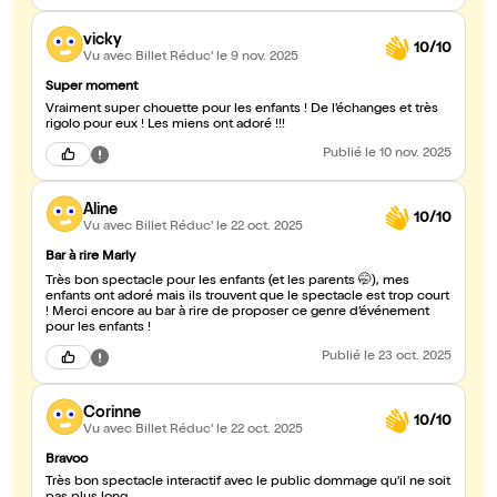
vicky
10/10
Vu avec Billet Réduc'
le 9 nov. 2025
Super moment
Vraiment super chouette pour les enfants ! De l’échanges et très
rigolo pour eux ! Les miens ont adoré !!!
Publié
le 10 nov. 2025
Aline
10/10
Vu avec Billet Réduc'
le 22 oct. 2025
Bar à rire Marly
Très bon spectacle pour les enfants (et les parents 🤭), mes
enfants ont adoré mais ils trouvent que le spectacle est trop court
! Merci encore au bar à rire de proposer ce genre d’événement
pour les enfants !
Publié
le 23 oct. 2025
Corinne
10/10
Vu avec Billet Réduc'
le 22 oct. 2025
Bravoo
Très bon spectacle interactif avec le public dommage qu'il ne soit