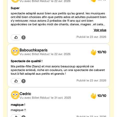
Vu avec Billet Réduc'
le 22 avr. 2026
Super
spectacle adapté aussi bien aux petits qu'au grand. les musiques
ont été bien choisies afin que petits ados et adultes puissent bien
s'y retrouver. nous avions 2 préados de 11 ans qui ont bien
appréciées ce bel après midi de chants, danse, magies ..et cela
nous a permis d'oublier pendant quelques moments notre
Voir plus
quotidien. Merci à cette petite troupe de danseurs qui nous a mis
des étoiles dans les yeux
Publié
le 23 avr. 2026
Babouchkaparis
10/10
Vu avec Billet Réduc'
le 22 avr. 2026
Spectacle de qualité !
Ma petite-fille (5ans) et moi avons beaucoup apprécié ce
spectacle enlevé, riche en couleurs, un vrai spectacle de cabaret
tout à fait adapté aux petits et grands !
Publié
le 23 avr. 2026
Cedric
10/10
Vu avec Billet Réduc'
le 31 oct. 2025
magique !
magique !!