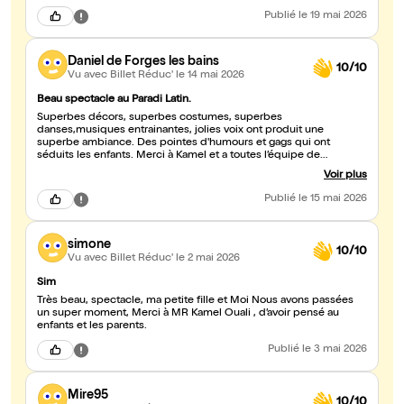
Publié
le 19 mai 2026
Daniel de Forges les bains
10/10
Vu avec Billet Réduc'
le 14 mai 2026
Beau spectacle au Paradi Latin.
Superbes décors, superbes costumes, superbes
danses,musiques entrainantes, jolies voix ont produit une
superbe ambiance. Des pointes d'humours et gags qui ont
séduits les enfants. Merci à Kamel et a toutes l’équipe de
danseuses et danseurs, tous aussi séduisants les unes que les
Voir plus
autres. Daniel et Dominique.
Publié
le 15 mai 2026
simone
10/10
Vu avec Billet Réduc'
le 2 mai 2026
Sim
Très beau, spectacle, ma petite fille et Moi Nous avons passées
un super moment, Merci à MR Kamel Ouali , d’avoir pensé au
enfants et les parents.
Publié
le 3 mai 2026
Mire95
10/10