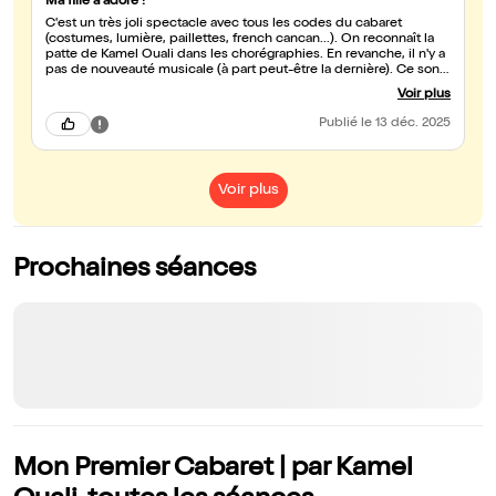
Ma fille a adoré !
C'est un très joli spectacle avec tous les codes du cabaret
(costumes, lumière, paillettes, french cancan...). On reconnaît la
patte de Kamel Ouali dans les chorégraphies. En revanche, il n'y a
pas de nouveauté musicale (à part peut-être la dernière). Ce sont
des musiques connues qui manquent de lien entre elles je
Voir plus
trouve. Bravo aux artistes !
Publié
le 13 déc. 2025
Voir plus
Prochaines séances
Mon Premier Cabaret | par Kamel