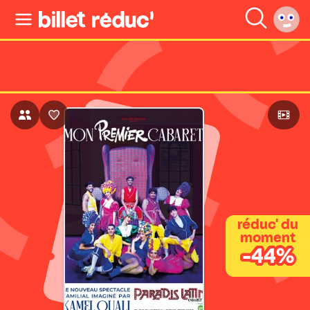
réduc' du
moment
-44%