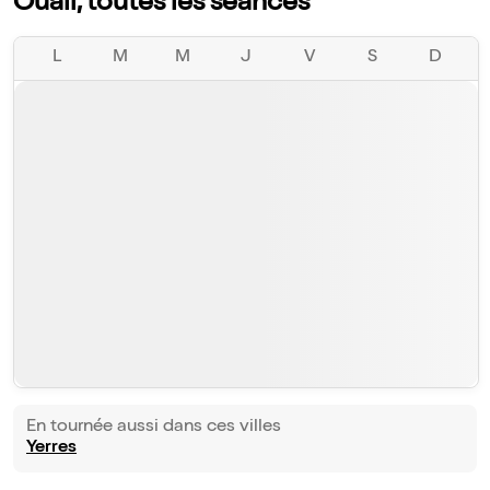
Ouali, toutes les séances
L
M
M
J
V
S
D
En tournée aussi dans ces villes
Yerres