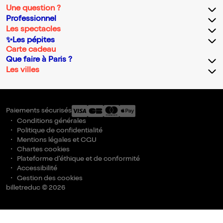
Une question ?
Professionnel
Les spectacles
✨Les pépites
Carte cadeau
Que faire à Paris ?
Les villes
Paiements sécurisés
Conditions générales
Politique de confidentialité
Mentions légales et CGU
Chartes cookies
Plateforme d'éthique et de conformité
Accessibilité
Gestion des cookies
billetreduc © 2026