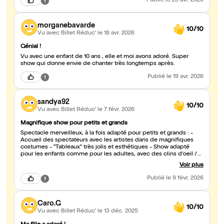
Publié
le 23 avr. 2026
morganebavarde
10/10
Vu avec Billet Réduc'
le 18 avr. 2026
Génial !
Vu avec une enfant de 10 ans , elle et moi avons adoré. Super
show qui donne envie de chanter très longtemps après.
Publié
le 19 avr. 2026
sandya92
10/10
Vu avec Billet Réduc'
le 7 févr. 2026
Magnifique show pour petits et grands
Spectacle merveilleux, à la fois adapté pour petits et grands : -
Accueil des spectateurs avec les artistes dans de magnifiques
costumes - "Tableaux" très jolis et esthétiques - Show adapté
pour les enfants comme pour les adultes, avec des clins d'oeil /
références pour petits et grands - Des artistes très talentueux
Voir plus
Publié
le 9 févr. 2026
Caro.G
10/10
Vu avec Billet Réduc'
le 13 déc. 2025