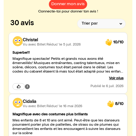
Donner mon avis
Connecte-toi pour donner ton avis !
30 avis
Christel
10/10
Vu avec Billet Réduc'
le 5 juil. 2026
Superbe!!!
Magnifique spectacle! Petits et grands nous avons été
émerveillés! Musiques entraînantes, casting talentueux, mise en
scène, décors, costumes tout était pensé dans le détail. Les
codes du cabaret étaient là mais tout était adapté pour les enfants
(décors, musiques etc). Spectacle super variés : jeux de lumières,
Voir plus
acrobaties, danse, chant, rires, magie! Bravo! Je recommande!!
Publié
le 6 juil. 2026
Cidalia
8/10
Vu avec Billet Réduc'
le 16 mai 2026
Magnifique avec des costumes plus brillants
Mes enfants de 8 et 10 ans ont aimé. Peut-être que les danseurs
pourraient porter plus de paillettes, de strass ou de plumes qui
émerveillent les enfants et les encouragent à suivre les danseurs
sur la scène