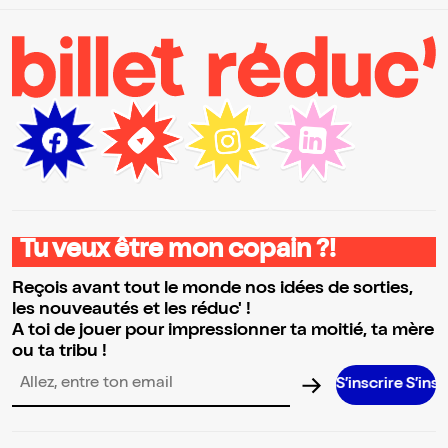
Tu veux être mon copain ?!
Reçois avant tout le monde nos idées de sorties,
les nouveautés et les réduc' !
A toi de jouer pour impressionner ta moitié, ta mère
ou ta tribu !
S’inscrire S’inscrire S’in
Adresse email pour la newsletter