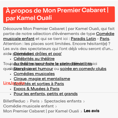
À propos de Mon Premier Cabaret |
par Kamel Ouali
Découvre Mon Premier Cabaret | par Kamel Ouali, qui fait
partie de notre sélection d’événements de type
Comédie
musicale enfant
et qui se tient ici :
Paradis Latin
-
Paris
.
Attention : les places sont limitées. Encore hésitant(e) ?
Les avis des spectateurs qui l'ont déjà vécu seront d'une
aide précieuse !
Comédies drôles et pop’
Célébrités au théâtre
Toujours à la recherche de la sortie idéale ? Voici
Au théâtre, pour faire le plein d’émotions
quelques pistes :
Stand-up et humour
ou
soirée en comedy clubs
Comédies musicales
Cirque, magie et mentalisme
Lire la suite
Activités et sorties à Paris
Expos & Musées à Paris
Pour les enfants, petits et grands
BilletReduc
Paris
Spectacles enfants
Comédie musicale enfant
Les avis
Mon Premier Cabaret | par Kamel Ouali