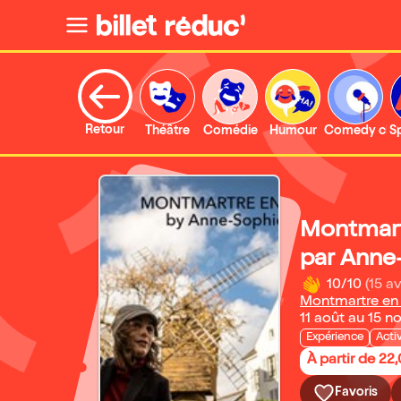
Retour
Théâtre
Comédie
Humour
Comedy clu
S
Montmart
par Anne
10/10
(15 av
Montmartre en
11 août au 15 
Expérience
Acti
À partir de 22
Favoris