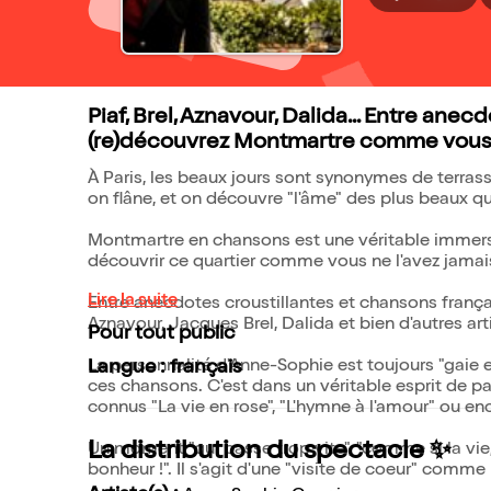
Piaf, Brel, Aznavour, Dalida... Entre ane
(re)découvrez Montmartre comme vous n
À Paris, les beaux jours sont synonymes de terrass
on flâne, et on découvre "l'âme" des plus beaux qua
Montmartre en chansons est une véritable immersi
découvrir ce quartier comme vous ne l'avez jamai
Lire la suite
Entre anecdotes croustillantes et chansons françai
Aznavour, Jacques Brel, Dalida et bien d'autres arti
Pour tout public
La personnalité d'Anne-Sophie est toujours "gaie et
Langue : français
ces chansons. C'est dans un véritable esprit de pa
connus "La vie en rose", "L'hymne à l'amour" ou e
La distribution du spectacle ✨
Un moment "qui passe trop vite", "comme si la vie,
bonheur !". Il s'agit d'une "visite de coeur" comm