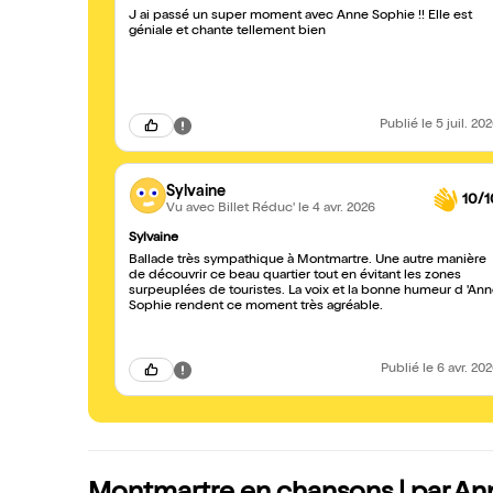
J ai passé un super moment avec Anne Sophie !! Elle est
géniale et chante tellement bien
Publié
le 5 juil. 20
Sylvaine
10/1
Vu avec Billet Réduc'
le 4 avr. 2026
Sylvaine
Ballade très sympathique à Montmartre. Une autre manière
de découvrir ce beau quartier tout en évitant les zones
surpeuplées de touristes. La voix et la bonne humeur d 'Anne
Sophie rendent ce moment très agréable.
Publié
le 6 avr. 20