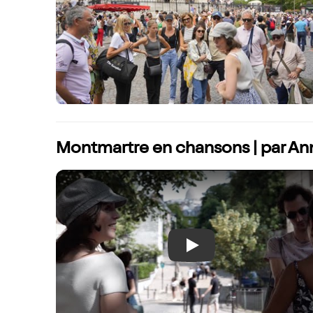
Montmartre en chansons | par An
Play