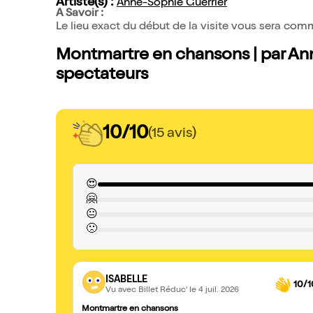
Artiste(s) :
Anne-Sophie Guerrier
A Savoir :
Le lieu exact du début de la visite vous sera co
Montmartre en chansons | par Ann
spectateurs
10/10
(15 avis)
😍
🤗
😐
🙁
ISABELLE
10/1
Vu avec Billet Réduc'
le 4 juil. 2026
Montmartre en chansons