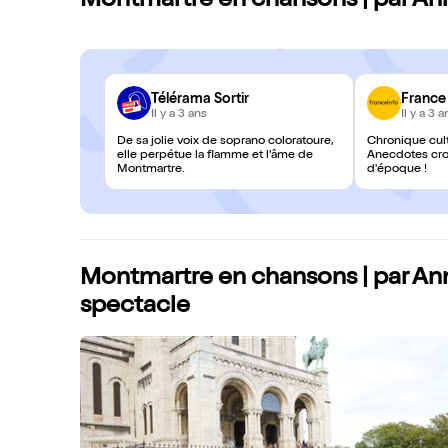
Montmartre en chansons | par Ann
Télérama Sortir
France
Il y a 3 ans
Il y a 3 a
De sa jolie voix de soprano coloratoure,
Chronique cult
elle perpétue la flamme et l'âme de
Anecdotes crou
Montmartre.
d'époque !
Montmartre en chansons | par Ann
spectacle