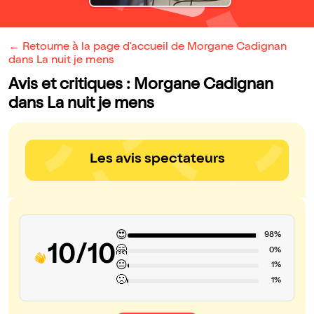
← Retourne à la page d'accueil de Morgane Cadignan
dans La nuit je mens
Avis et critiques : Morgane Cadignan
dans La nuit je mens
Les avis spectateurs
😍
98%
10/10
🤗
0%
😐
1%
🙁
1%