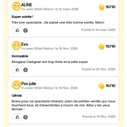
ALINE
10/10
Vu avec Billet Réduc'
le 12 mars 2026
Super soirée !
Très bon spectacle. J’ai passé une très bonne soirée. Merci
Publié
le 14 mars 2026
Eva
10/10
Vu avec Billet Réduc'
le 19 févr. 2026
Incroyable
Morgane Cadignan est trop forte et la salle super
Publié
le 20 févr. 2026
Pas julie
10/10
Vu avec Billet Réduc'
le 19 févr. 2026
Génial
Bravo pour ce spectacle hillarant, plein de petites verités qui nous
touchent tous, et d'anectdotes à mourir de rire. Allez y les yeux
fermés !
Publié
le 19 févr. 2026