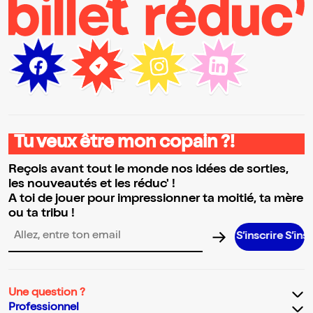
Tu veux être mon copain ?!
Reçois avant tout le monde nos idées de sorties,
les nouveautés et les réduc' !
A toi de jouer pour impressionner ta moitié, ta mère
ou ta tribu !
S’inscrire S’inscrire S’in
Adresse email pour la newsletter
Une question ?
Professionnel