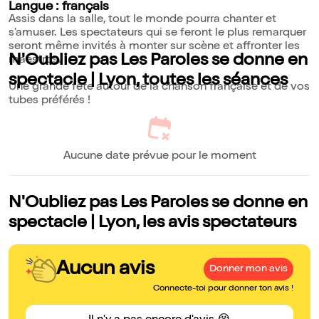
Langue : français
Assis dans la salle, tout le monde pourra chanter et
s'amuser. Les spectateurs qui se feront le plus remarquer
seront même invités à monter sur scène et affronter les
N'Oubliez pas Les Paroles se donne en
maestros.
spectacle | Lyon, toutes les séances
Une grande fête autour de la chanson française et de vos
tubes préférés !
Aucune date prévue pour le moment
N'Oubliez pas Les Paroles se donne en
spectacle | Lyon, les avis spectateurs
Aucun avis
Donner mon avis
Connecte-toi pour donner ton avis !