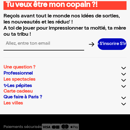
Tu veux être mon copain ?!
Reçois avant tout le monde nos idées de sorties,
les nouveautés et les réduc' !
A toi de jouer pour impressionner ta moitié, ta mère
ou ta tribu !
S’inscrire S’inscrire 
Adresse email pour la newsletter
Une question ?
Professionnel
Les spectacles
✨Les pépites
Carte cadeau
Que faire à Paris ?
Les villes
Paiements sécurisés