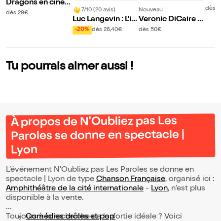
Dragons en ciné-
te-C
dès 
7/10 (20 avis)
Nouveau !
concert
dès 29€
con
Luc Langevin : L'ill
Veronic DiCaire d
usionniste
ans Enchantée | Ly
-20%
dès 28,40€
dès 50€
on
Tu pourrais aimer aussi !
À propos de N'Oubliez pas Les
Paroles se donne en spectacle |
Lyon
L’événement N'Oubliez pas Les Paroles se donne en
spectacle | Lyon de type
Chanson Française
, organisé ici :
Amphithéâtre de la cité internationale
-
Lyon
, n'est plus
disponible à la vente.
Toujours à la recherche de la sortie idéale ? Voici
Comédies drôles et pop’