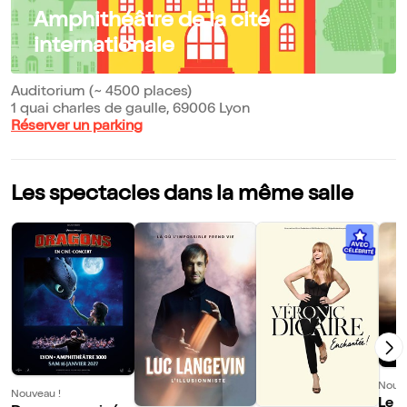
Amphithéâtre de la cité
internationale
Auditorium (~ 4500 places)
1 quai charles de gaulle, 69006 Lyon
Réserver un parking
Les spectacles dans la même salle
Nouve
Nouveau !
Le 