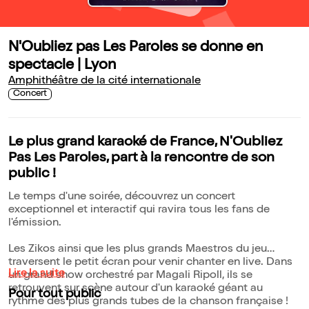
N'Oubliez pas Les Paroles se donne en
spectacle | Lyon
Amphithéâtre de la cité internationale
Concert
Le plus grand karaoké de France, N'Oubliez
Pas Les Paroles, part à la rencontre de son
public !
Le temps d'une soirée, découvrez un concert
exceptionnel et interactif qui ravira tous les fans de
l'émission.
Les Zikos ainsi que les plus grands Maestros du jeu
traversent le petit écran pour venir chanter en live. Dans
Lire la suite
un grand show orchestré par Magali Ripoll, ils se
retrouvent sur scène autour d'un karaoké géant au
Pour tout public
rythme des plus grands tubes de la chanson française !