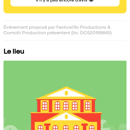
Il n'y a pas encore d'avis 😭
Événement proposé par Festival'Air Productions &
Cornolti Production présentent (lic: DOS20169645)
Le lieu