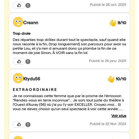
Publié
le 26 oct. 2025
Creann
9/10
Trop drole
Des réparties trop drôles durant tout le spectacle, sauf quand elle
nous raconte à la fin, (trop longuement) son parcours pour avoir sa
petite Lou, et y'a rien d amusant donc ça plombe la fin de ce
moment de joie Sinon, À VOIR sans la fin lol
Publié
le 29 janv. 2025
Ktydu56
10/10
E X T R A O R D I N A I R E
Je ne connaissais cette femme que par le prisme de l'émission
"Rendez-vous en terre inconnue"... Je sors tout juste du théâtre à
l'Ouest d'Auray (56) où j'ai pu l'y voir EXCELLER. Croyez-moi... Si
vous ne devez choisir qu'un seul spectacle à voir cette année...
C'EST CELUI-LÀ. Des éclats de rire non stop et pour finir... Une
Voir plus
touche (et quelle touche...) d'émotion. Nawell donne TOUT ! Et
puis, j'ai ce ressenti... Elle est belle de l'extérieur comme de
Publié
le 22 févr. 2024
l'intérieur... C'est rare !