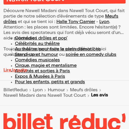
Découvre Nawell Madani dans Nawell Tout Court, qui fait
partie de notre sélection d’événements de type
Meufs
drôles
et qui se tient ici :
Halle Tony Garnier
-
Lyon
.
Attention : les places sont limitées. Encore hésitant(e) ?
Les avis des spectateurs qui l'ont déjà vécu seront d'une
aide précieuse !
Comédies drôles et pop’
Célébrités au théâtre
Toujours à la recherche de la sortie idéale ? Voici
Au théâtre, pour faire le plein d’émotions
quelques pistes :
Stand-up et humour
ou
soirée en comedy clubs
Comédies musicales
Cirque, magie et mentalisme
Lire la suite
Activités et sorties à Paris
Expos & Musées à Paris
Pour les enfants, petits et grands
BilletReduc
Lyon
Humour
Meufs drôles
Les avis
Nawell Madani dans Nawell Tout Court