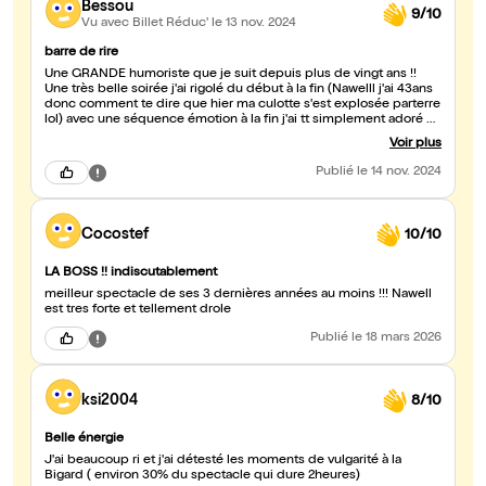
Bessou
9/10
Vu avec Billet Réduc'
le 13 nov. 2024
barre de rire
Une GRANDE humoriste que je suit depuis plus de vingt ans !!
Une très belle soirée j'ai rigolé du début à la fin (Nawelll j'ai 43ans
donc comment te dire que hier ma culotte s'est explosée parterre
lol) avec une séquence émotion à la fin j'ai tt simplement adoré
juste une petite critique il faut mettre interdit au jeune public car
Voir plus
j'était avec mes filles de 13 ET 15 ans et à certain moment c'est un
peut hard (ps le doigt...)
Publié
le 14 nov. 2024
Cocostef
10/10
LA BOSS !! indiscutablement
meilleur spectacle de ses 3 dernières années au moins !!! Nawell
est tres forte et tellement drole
Publié
le 18 mars 2026
ksi2004
8/10
Belle énergie
J'ai beaucoup ri et j'ai détesté les moments de vulgarité à la
Bigard ( environ 30% du spectacle qui dure 2heures)