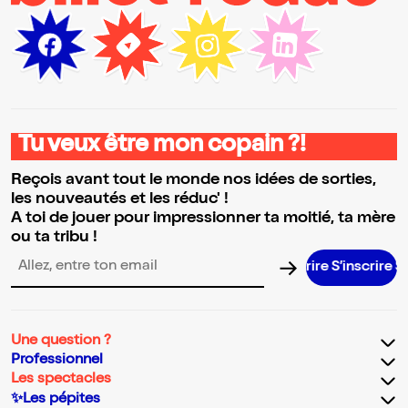
Tu veux être mon copain ?!
Reçois avant tout le monde nos idées de sorties,
les nouveautés et les réduc' !
A toi de jouer pour impressionner ta moitié, ta mère
ou ta tribu !
S’inscrire S’i
Adresse email pour la newsletter
Une question ?
Professionnel
Les spectacles
✨Les pépites