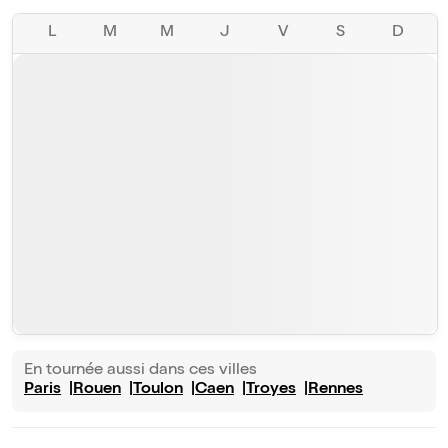
L
M
M
J
V
S
D
En tournée aussi dans ces villes
Paris
Rouen
Toulon
Caen
Troyes
Rennes