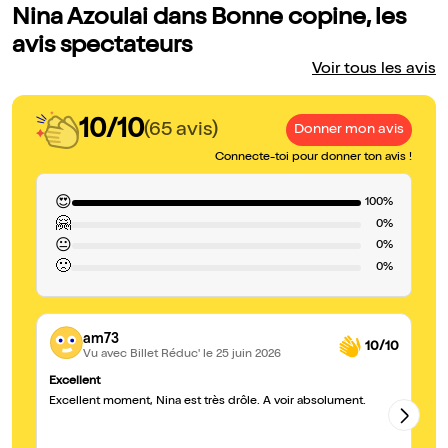
Nina Azoulai dans Bonne copine, les
avis spectateurs
Voir tous les avis
10/10
(65 avis)
Donner mon avis
Connecte-toi pour donner ton avis !
😍
100%
🤗
0%
😐
0%
🙁
0%
am73
10/10
Vu avec Billet Réduc'
le 25 juin 2026
Excellent
A 
Excellent moment, Nina est très drôle. A voir absolument.
Un