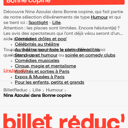
Bonne copine
Découvre Nina Azoulai dans Bonne copine, qui fait partie
de notre sélection d’événements de type
Humour
et qui
se tient ici :
Spotlight
-
Lille
.
Attention : les places sont limitées. Encore hésitant(e) ?
Les avis des spectateurs qui l'ont déjà vécu seront d'une
aide précieuse !
Comédies drôles et pop’
Célébrités au théâtre
Toujours à la recherche de la sortie idéale ? Voici
Au théâtre, pour faire le plein d’émotions
quelques pistes :
Stand-up et humour
ou
soirée en comedy clubs
Comédies musicales
Cirque, magie et mentalisme
Lire la suite
Activités et sorties à Paris
Expos & Musées à Paris
Pour les enfants, petits et grands
BilletReduc
Lille
Humour
Nina Azoulai dans Bonne copine