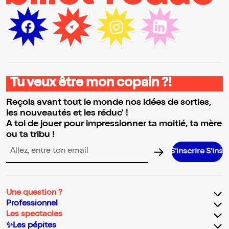
Tu veux être mon copain ?!
Reçois avant tout le monde nos idées de sorties,
les nouveautés et les réduc' !
A toi de jouer pour impressionner ta moitié, ta mère
ou ta tribu !
S’inscrire S’inscrire S’insc
Adresse email pour la newsletter
Une question ?
Professionnel
Les spectacles
✨Les pépites