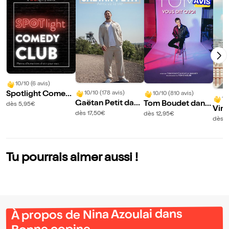
10/10 (6 avis)
Spotlight Comed
10/10 (178 avis)
10/10 (810 avis)
10
Gaëtan Petit dans
Tom Boudet dans
y Club
dès 5,95€
Vin
Ainsi va la vie
Vous dit quoi
dès 17,50€
dès 12,95€
ns 
dès 1
nd
Tu pourrais aimer aussi !
À propos de Nina Azoulai dans