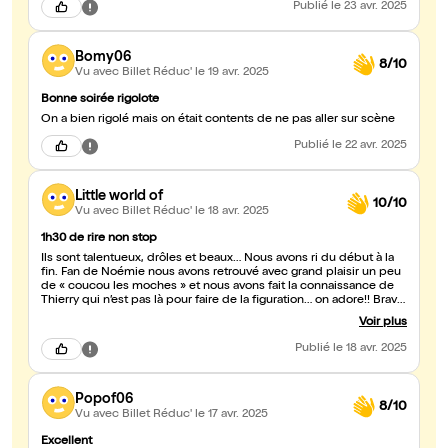
Publié
le 23 avr. 2025
Bomy06
8/10
Vu avec Billet Réduc'
le 19 avr. 2025
Bonne soirée rigolote
On a bien rigolé mais on était contents de ne pas aller sur scène
Publié
le 22 avr. 2025
Little world of
10/10
Vu avec Billet Réduc'
le 18 avr. 2025
1h30 de rire non stop
Ils sont talentueux, drôles et beaux… Nous avons ri du début à la
fin. Fan de Noémie nous avons retrouvé avec grand plaisir un peu
de « coucou les moches » et nous avons fait la connaissance de
Thierry qui n’est pas là pour faire de la figuration… on adore!! Bravo
à ce duo qui exagère mais on aime tellement ça !!!
Voir plus
Publié
le 18 avr. 2025
Popof06
8/10
Vu avec Billet Réduc'
le 17 avr. 2025
Excellent