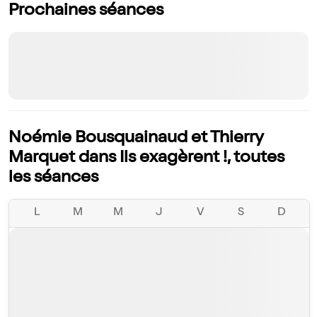
Prochaines séances
Noémie Bousquainaud et Thierry
Marquet dans Ils exagèrent !, toutes
les séances
L
M
M
J
V
S
D