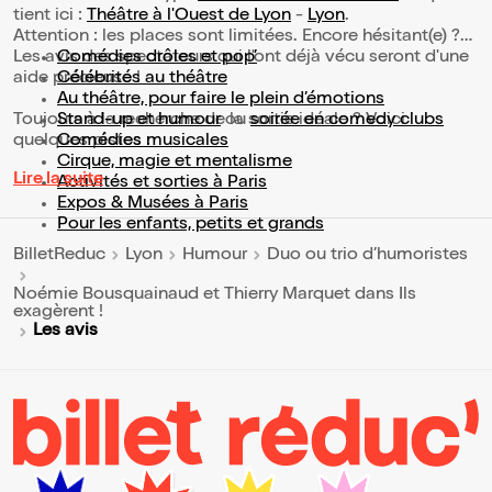
tient ici :
Théâtre à l'Ouest de Lyon
-
Lyon
.
Attention : les places sont limitées. Encore hésitant(e) ?
Les avis des spectateurs qui l'ont déjà vécu seront d'une
Comédies drôles et pop’
aide précieuse !
Célébrités au théâtre
Au théâtre, pour faire le plein d’émotions
Toujours à la recherche de la sortie idéale ? Voici
Stand-up et humour
ou
soirée en comedy clubs
quelques pistes :
Comédies musicales
Cirque, magie et mentalisme
Lire la suite
Activités et sorties à Paris
Expos & Musées à Paris
Pour les enfants, petits et grands
BilletReduc
Lyon
Humour
Duo ou trio d’humoristes
Noémie Bousquainaud et Thierry Marquet dans Ils
exagèrent !
Les avis