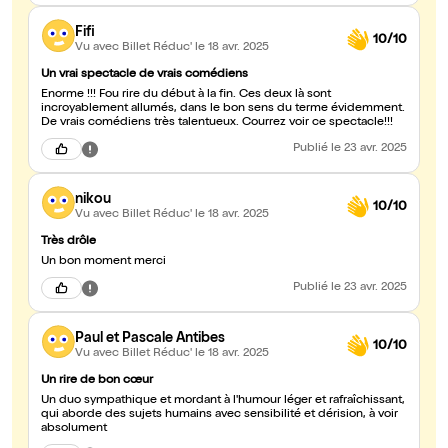
Fifi
10/10
Vu avec Billet Réduc'
le 18 avr. 2025
Un vrai spectacle de vrais comédiens
Énorme !!! Fou rire du début à la fin. Ces deux là sont
incroyablement allumés, dans le bon sens du terme évidemment.
De vrais comédiens très talentueux. Courrez voir ce spectacle!!!
Publié
le 23 avr. 2025
nikou
10/10
Vu avec Billet Réduc'
le 18 avr. 2025
Très drôle
Un bon moment merci
Publié
le 23 avr. 2025
Paul et Pascale Antibes
10/10
Vu avec Billet Réduc'
le 18 avr. 2025
Un rire de bon cœur
Un duo sympathique et mordant à l'humour léger et rafraîchissant,
qui aborde des sujets humains avec sensibilité et dérision, à voir
absolument