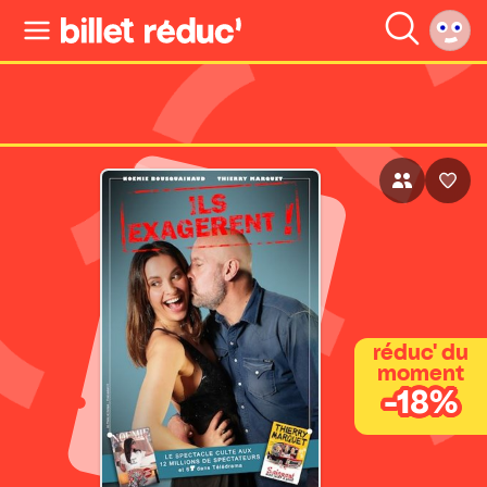
réduc' du
moment
-18%