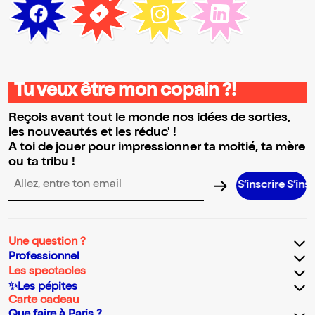
Tu veux être mon copain ?!
Reçois avant tout le monde nos idées de sorties,
les nouveautés et les réduc' !
A toi de jouer pour impressionner ta moitié, ta mère
ou ta tribu !
S’inscrire S’inscrire S’i
Adresse email pour la newsletter
Une question ?
Professionnel
Les spectacles
✨Les pépites
Carte cadeau