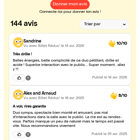
Donner mon avis
Connecte-toi pour donner ton avis !
144 avis
Sandrine
10/10
Vu avec Billet Réduc'
le 14 avr. 2026
Très drôle !
Belles énergies, belle complicité de ce duo pétillant, drôle et
acide ! Superbe interaction avec le public... Super moment.. allez
y !!!
Publié
le 16 avr. 2026
Alex and Arnaud
8/10
Vu avec Billet Réduc'
le 18 avr. 2025
A voir, rires garantis
Duo sympa, spectacle bien monté et amusant, pas mal
d'interactions dans la salle avec le public. Le rire est au rendez-
vous. Parfois manque un peu de naturel mais le temps est passé
vite. Nous recommandons vivement
Publié
le 25 avr. 2025