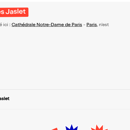
s Jaslet
é ici :
Cathédrale Notre-Dame de Paris
-
Paris
, n'est
aslet