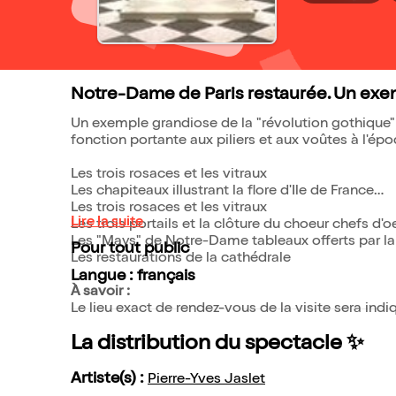
Notre-Dame de Paris restaurée. Un exemp
Un exemple grandiose de la "révolution gothique" :
fonction portante aux piliers et aux voûtes à l'
Les trois rosaces et les vitraux
Les chapiteaux illustrant la flore d'Ile de France
Les trois rosaces et les vitraux
Lire la suite
Les trois portails et la clôture du choeur chefs d
Les "Mays" de Notre-Dame tableaux offerts par la
Pour tout public
Les restaurations de la cathédrale
Langue : français
À savoir :
Le lieu exact de rendez-vous de la visite sera ind
La distribution du spectacle ✨
Artiste(s) :
Pierre-Yves Jaslet