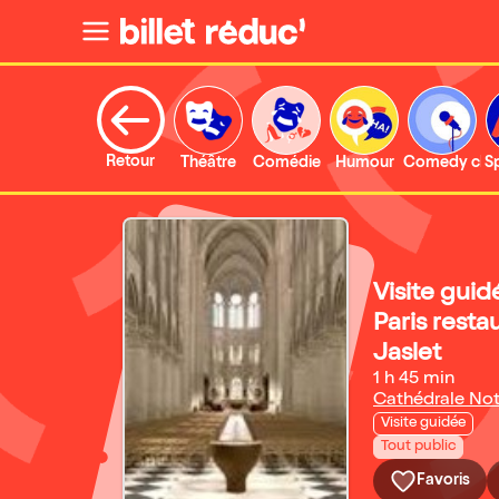
Retour
Théâtre
Comédie
Humour
Comedy clu
S
Visite gui
Paris resta
Jaslet
1 h 45 min
Cathédrale No
Visite guidée
Tout public
Favoris