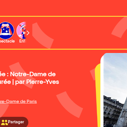
b
pectacle
Enfant
Concert
Activité
Expo et musée
dée : Notre-Dame de
urée | par Pierre-Yves
tre-Dame de Paris
Partager