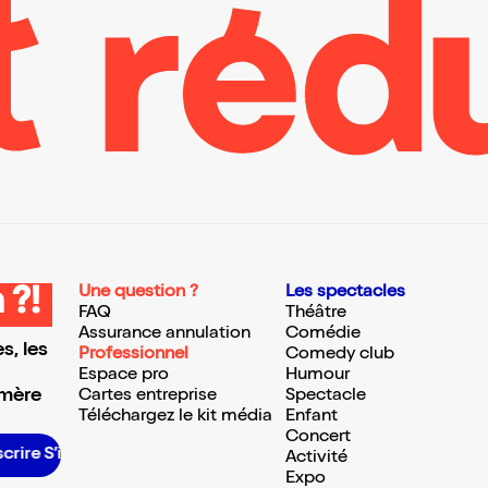
Une question ?
Les spectacles
 ?!
FAQ
Théâtre
Assurance annulation
Comédie
s, les
Professionnel
Comedy club
Espace pro
Humour
 mère
Cartes entreprise
Spectacle
Téléchargez le kit média
Enfant
Concert
S’inscrire S’inscrire S’inscrire S’inscrire S’inscrire S’inscrire S’inscrire S’inscrire S’inscrire S’inscrire S’inscrire
Activité
Expo