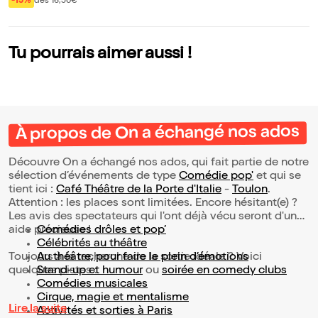
ion sous hypnose
-15%
dès 16,50€
Tu pourrais aimer aussi !
À propos de On a échangé nos ados
Découvre On a échangé nos ados, qui fait partie de notre
sélection d’événements de type
Comédie pop'
et qui se
tient ici :
Café Théâtre de la Porte d'Italie
-
Toulon
.
Attention : les places sont limitées. Encore hésitant(e) ?
Les avis des spectateurs qui l'ont déjà vécu seront d'une
aide précieuse !
Comédies drôles et pop’
Célébrités au théâtre
Toujours à la recherche de la sortie idéale ? Voici
Au théâtre, pour faire le plein d’émotions
quelques pistes :
Stand-up et humour
ou
soirée en comedy clubs
Comédies musicales
Cirque, magie et mentalisme
Lire la suite
Activités et sorties à Paris