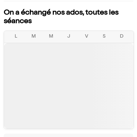
On a échangé nos ados, toutes les
séances
L
M
M
J
V
S
D