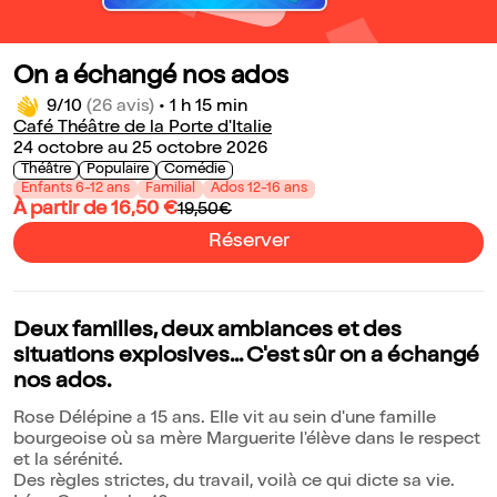
On a échangé nos ados
9/10
(26 avis)
•
1 h 15 min
Café Théâtre de la Porte d'Italie
24 octobre au 25 octobre 2026
Théâtre
Populaire
Comédie
Enfants 6-12 ans
Familial
Ados 12-16 ans
À partir de 16,50 €
19,50€
Réserver
Deux familles, deux ambiances et des
situations explosives... C'est sûr on a échangé
nos ados.
Rose Délépine a 15 ans. Elle vit au sein d'une famille
bourgeoise où sa mère Marguerite l'élève dans le respect
et la sérénité.
Des règles strictes, du travail, voilà ce qui dicte sa vie.