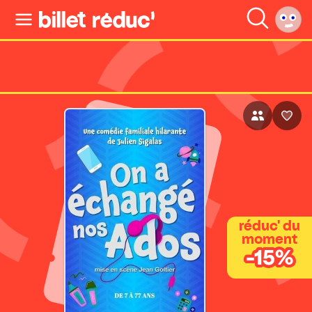
réduc' du
moment
-15%