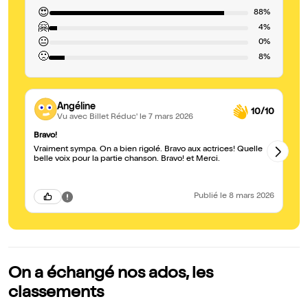
😍
88%
🤗
4%
😐
0%
🙁
8%
Angéline
10/10
Vu avec Billet Réduc'
le 7 mars 2026
Bravo!
Br
Vraiment sympa. On a bien rigolé. Bravo aux actrices! Quelle
Su
belle voix pour la partie chanson. Bravo! et Merci.
be
Publié
le 8 mars 2026
On a échangé nos ados, les
classements