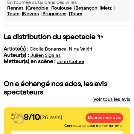
En tournée aussi dans ces villes
Rennes
Grenoble
Toulouse
Besançon
Metz
Tours
Nevers
Bruguières
Tours
La distribution du spectacle ✨
Artiste(s) :
Cécile Bonansea
,
Nina Valéri
Auteur(s) :
Julien Sigalas
Metteur(s) en scène :
Jean Goltier
On a échangé nos ados, les avis
spectateurs
Voir tous les avis
9/10
(26 avis)
Donner mon avis
Connecte-toi pour donner ton avis !