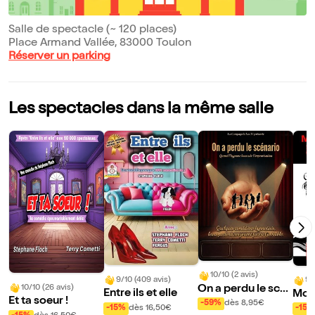
Salle de spectacle (~ 120 places)
Place Armand Vallée, 83000 Toulon
Réserver un parking
Les spectacles dans la même salle
10/10 (2 avis)
9/10 (409 avis)
9/
On a perdu le scé
10/10 (26 avis)
Entre ils et elle
Mon
Et ta soeur !
nario - Improvisat
-59%
dès 8,95€
ré
-15%
dès 16,50€
-15%