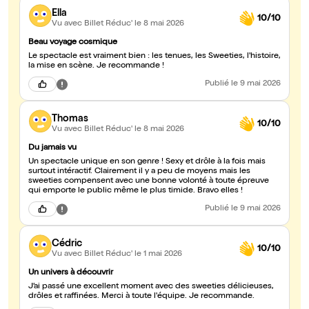
Ella
10/10
Vu avec Billet Réduc'
le 8 mai 2026
Beau voyage cosmique
Le spectacle est vraiment bien : les tenues, les Sweeties, l'histoire,
la mise en scène. Je recommande !
Publié
le 9 mai 2026
Thomas
10/10
Vu avec Billet Réduc'
le 8 mai 2026
Du jamais vu
Un spectacle unique en son genre ! Sexy et drôle à la fois mais
surtout intéractif. Clairement il y a peu de moyens mais les
sweeties compensent avec une bonne volonté à toute épreuve
qui emporte le public même le plus timide. Bravo elles !
Publié
le 9 mai 2026
Cédric
10/10
Vu avec Billet Réduc'
le 1 mai 2026
Un univers à découvrir
J’ai passé une excellent moment avec des sweeties délicieuses,
drôles et raffinées. Merci à toute l'équipe. Je recommande.