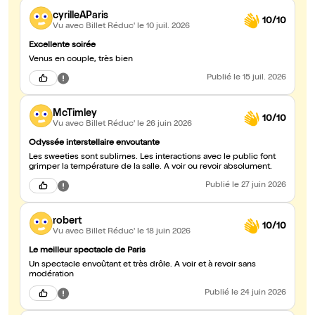
cyrilleAParis
10/10
Vu avec Billet Réduc'
le 10 juil. 2026
Excellente soirée
Venus en couple, très bien
Publié
le 15 juil. 2026
McTimley
10/10
Vu avec Billet Réduc'
le 26 juin 2026
Odyssée interstellaire envoutante
Les sweeties sont sublimes. Les interactions avec le public font
grimper la température de la salle. A voir ou revoir absolument.
Publié
le 27 juin 2026
robert
10/10
Vu avec Billet Réduc'
le 18 juin 2026
Le meilleur spectacle de Paris
Un spectacle envoûtant et très drôle. A voir et à revoir sans
modération
Publié
le 24 juin 2026