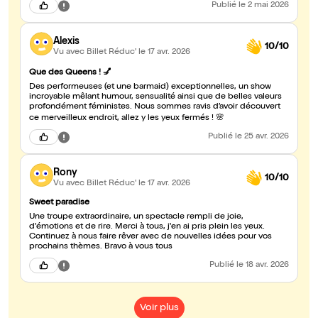
Publié
le 2 mai 2026
Alexis
10/10
Vu avec Billet Réduc'
le 17 avr. 2026
Que des Queens ! 💅
Des performeuses (et une barmaid) exceptionnelles, un show
incroyable mêlant humour, sensualité ainsi que de belles valeurs
profondément féministes. Nous sommes ravis d’avoir découvert
ce merveilleux endroit, allez y les yeux fermés ! 🌸
Publié
le 25 avr. 2026
Rony
10/10
Vu avec Billet Réduc'
le 17 avr. 2026
Sweet paradise
Une troupe extraordinaire, un spectacle rempli de joie,
d'émotions et de rire. Merci à tous, j'en ai pris plein les yeux.
Continuez à nous faire rêver avec de nouvelles idées pour vos
prochains thèmes. Bravo à vous tous
Publié
le 18 avr. 2026
Voir plus