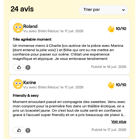
24 avis
Roland
10/10
Vu avec Billet Réduc'
le 17 juil. 2026
Très agréable moment
Un immense merci à Charlie (co-autrice de la pièce avec Manina
(dont entend la jolie voix) ) et Billie qui ont su me mettre en
confiance pour passer sur scène. C'était une expérience
magnifique et atypique. Je vous embrasse tendrement
Publié
le 18 juil. 2026
Karine
10/10
Vu avec Billet Réduc'
le 17 juil. 2026
Friendly & sexy
Moment envoutant passé en compagnie des sweeties. Venu avec
mon conjoint pour la première fois dans un théâtre érotique, on a
pris un bracelet jaune. On s'est tout de suite senti en confiance
grace à l'accueil super friendly et on a pris beaucoup de plaisir à
participer. A tres bientôt !
Voir plus
Publié
le 17 juil. 2026