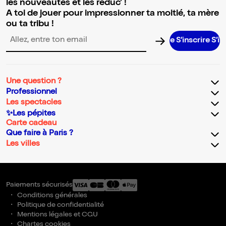
les nouveautés et les réduc' !
A toi de jouer pour impressionner ta moitié, ta mère
ou ta tribu !
S’inscrire S’inscri
Adresse email pour la newsletter
Une question ?
Professionnel
Les spectacles
✨Les pépites
Carte cadeau
Que faire à Paris ?
Les villes
Paiements sécurisés
Conditions générales
Politique de confidentialité
Mentions légales et CGU
Chartes cookies