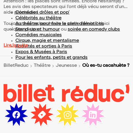
Attention : les places sont limitées. Encore hésitant(e) ?
Les avis des spectateurs qui l'ont déjà vécu seront d'une
aide précieuse !
Comédies drôles et pop’
Célébrités au théâtre
Toujours à la recherche de la sortie idéale ? Voici
Au théâtre, pour faire le plein d’émotions
quelques pistes :
Stand-up et humour
ou
soirée en comedy clubs
Comédies musicales
Cirque, magie et mentalisme
Lire la suite
Activités et sorties à Paris
Expos & Musées à Paris
Pour les enfants, petits et grands
Où es-tu cacahuète ?
BilletReduc
Théâtre
Jeunesse