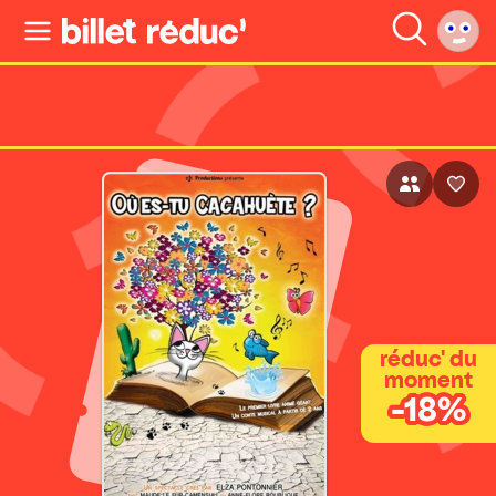
réduc' du
moment
-18%