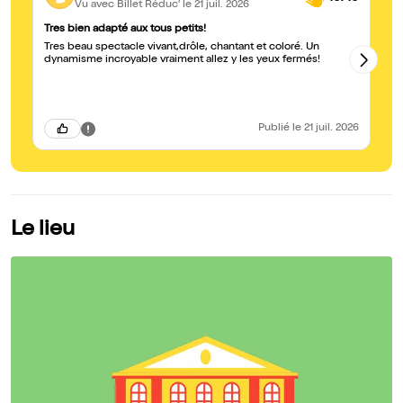
Vu avec Billet Réduc'
le 21 juil. 2026
Tres bien adapté aux tous petits!
Sp
Tres beau spectacle vivant,drôle, chantant et coloré. Un
Un
dynamisme incroyable vraiment allez y les yeux fermés!
un
su
Publié
le 21 juil. 2026
Le lieu