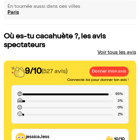
En tournée aussi dans ces villes
Paris
Où es-tu cacahuète ?, les avis
spectateurs
Voir tous les avis
9/10
(527 avis)
Donner mon avis
Connecte-toi pour donner ton avis !
😍
95%
🤗
3%
😐
0%
🙁
2%
jessicaJess
10/10