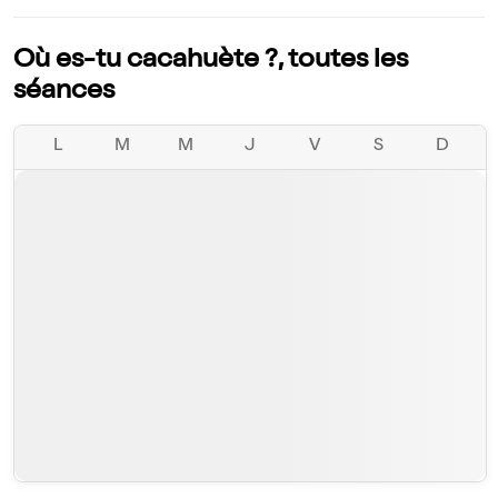
Où es-tu cacahuète ?, toutes les
séances
L
M
M
J
V
S
D