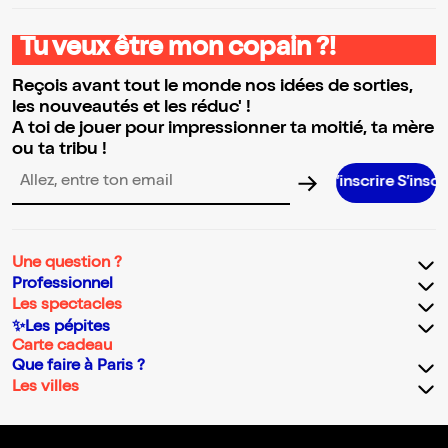
Tu veux être mon copain ?!
Reçois avant tout le monde nos idées de sorties,
les nouveautés et les réduc' !
A toi de jouer pour impressionner ta moitié, ta mère
ou ta tribu !
S’inscrire S’inscrire S’inscri
Adresse email pour la newsletter
Une question ?
Professionnel
Les spectacles
✨Les pépites
Carte cadeau
Que faire à Paris ?
Les villes