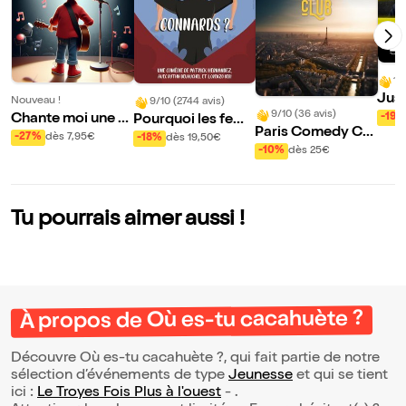
10
Just
Nouveau !
9/10 (2744 avis)
Zinzi
9/10 (36 avis)
Chante moi une hi
-19%
Pourquoi les fem
Paris Comedy Clu
stoire
mes aiment les co
-27%
dès 7,95€
-18%
dès 19,50€
b
-10%
dès 25€
nnards
Tu pourrais aimer aussi !
À propos de Où es-tu cacahuète ?
Découvre Où es-tu cacahuète ?, qui fait partie de notre
sélection d’événements de type
Jeunesse
et qui se tient
ici :
Le Troyes Fois Plus à l'ouest
- .