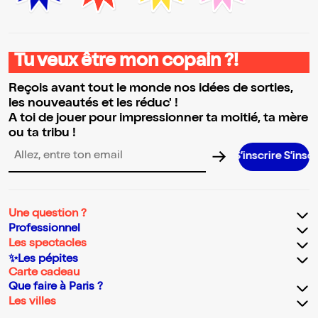
Tu veux être mon copain ?!
Reçois avant tout le monde nos idées de sorties,
les nouveautés et les réduc' !
A toi de jouer pour impressionner ta moitié, ta mère
ou ta tribu !
S’inscrire S’inscrire S’inscrire 
Adresse email pour la newsletter
Une question ?
Professionnel
Les spectacles
✨Les pépites
Carte cadeau
Que faire à Paris ?
Les villes