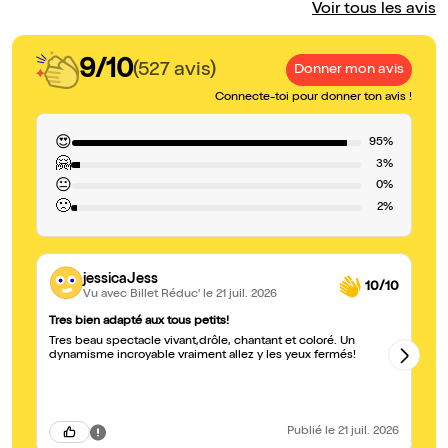
Voir tous les avis
9/10
(527 avis)
Donner mon avis
Connecte-toi pour donner ton avis !
😍
95%
🤗
3%
😐
0%
🙁
2%
jessicaJess
10/10
Vu avec Billet Réduc'
le 21 juil. 2026
Tres bien adapté aux tous petits!
Sp
Tres beau spectacle vivant,drôle, chantant et coloré. Un
Un
dynamisme incroyable vraiment allez y les yeux fermés!
un
su
Publié
le 21 juil. 2026