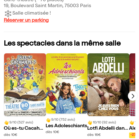
Café-théâtre (~ 70 places)
19, Boulevard Saint Martin, 75003 Paris
Salle climatisée !
Réserver un parking
Les spectacles dans la même salle
9/10 (752 avis)
9/10 (527 avis)
10/10 (92 avis)
10
Les Adoleschiants
Où es-tu Cacahuè
Lotfi Abdelli dans
Ale
dès 10€
te ?
Je suis bien chez
dès 10€
dès 16€
-27