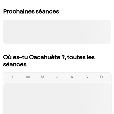
Prochaines séances
Où es-tu Cacahuète ?, toutes les
séances
L
M
M
J
V
S
D