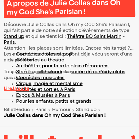
À propos de Julie Collas dans Oh
my God She's Parisian !
Découvre Julie Collas dans Oh my God She's Parisian !,
qui fait partie de notre sélection d’événements de type
Stand up
et qui se tient ici :
Théâtre BO Saint Martin
-
Paris
.
Attention : les places sont limitées. Encore hésitant(e) ?
Les avis des spectateurs qui l'ont déjà vécu seront d'une
Comédies drôles et pop’
aide précieuse !
Célébrités au théâtre
Au théâtre, pour faire le plein d’émotions
Toujours à la recherche de la sortie idéale ? Voici
Stand-up et humour
ou
soirée en comedy clubs
quelques pistes :
Comédies musicales
Cirque, magie et mentalisme
Lire la suite
Activités et sorties à Paris
Expos & Musées à Paris
Pour les enfants, petits et grands
BilletReduc
Paris
Humour
Stand up
Julie Collas dans Oh my God She's Parisian !