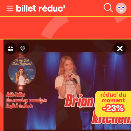
réduc' du
moment
-23%