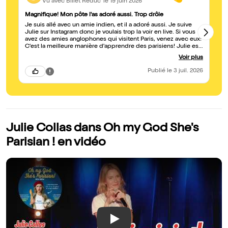
Vu avec Billet Réduc'
le 19 juin 2026
Magnifique! Mon pôte l'as adoré aussi. Trop drôle
Lo
Je suis allé avec un amie indien, et il a adoré aussi. Je suive
Ex
Julie sur Instagram donc je voulais trop la voir en live. Si vous
avez des amies anglophones qui visitent Paris, venez avec eux!
C'est la meilleure manière d'apprendre des parisiens! Julie est
vraiment TROP drôle.
Voir plus
Publié
le 3 juil. 2026
Julie Collas dans Oh my God She's
Parisian ! en vidéo
Play