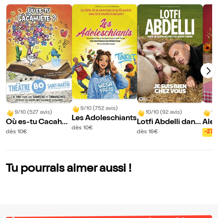
9/10 (752 avis)
9/10 (527 avis)
10/10 (92 avis)
10
Les Adoleschiants
Où es-tu Cacahuè
Lotfi Abdelli dans
Ale
dès 10€
te ?
Je suis bien chez
dès 10€
dès 16€
-27
vous
Tu pourrais aimer aussi !