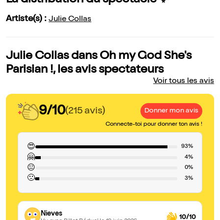
La distribution du spectacle ✨
Artiste(s) :
Julie Collas
Julie Collas dans Oh my God She's
Parisian !, les avis spectateurs
Voir tous les avis
9/10
(215 avis)
Donner mon avis
Connecte-toi pour donner ton avis !
😍
93%
🤗
4%
😐
0%
🙁
3%
Nieves
10/10