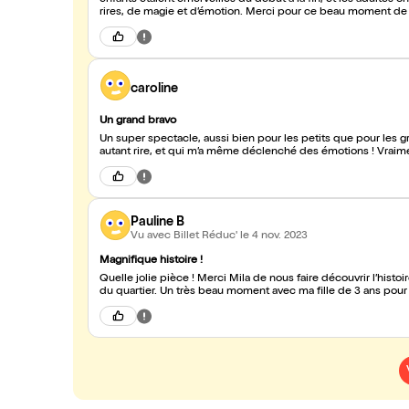
enfants étaient émerveillés du début à la fin, et les adultes on
rires, de magie et d’émotion. Merci pour ce beau moment de 
caroline
Un grand bravo
Un super spectacle, aussi bien pour les petits que pour les gra
autant rire, et qui m’a même déclenché des émotions ! Vraime
Pauline B
Vu avec Billet Réduc'
le 4 nov. 2023
Magnifique histoire !
Quelle jolie pièce ! Merci Mila de nous faire découvrir l’histoire de Cerise, la petite cerise qui souhaite devenir le plus beau cerisier
du quartier. Un très beau moment avec ma fille de 3 a