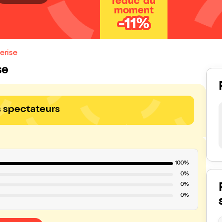
réduc' du
moment
-11%
erise
se
s spectateurs
100%
0%
0%
0%