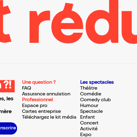
Une question ?
Les spectacles
 ?!
FAQ
Théâtre
Assurance annulation
Comédie
s, les
Professionnel
Comedy club
Espace pro
Humour
 mère
Cartes entreprise
Spectacle
Téléchargez le kit média
Enfant
Concert
S’inscrire S’inscrire S’inscrire S’inscrire S’inscrire S’inscrire S’inscrire S’inscrire S’inscrire S’inscrire S’inscrire S’inscrire
Activité
Expo