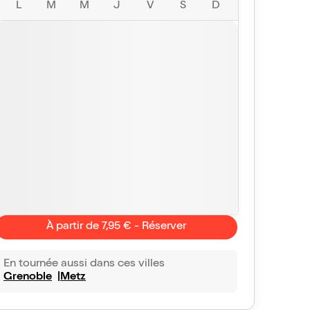
L
M
M
J
V
S
D
À partir de 7,95 € - Réserver
En tournée aussi dans ces villes
Grenoble
Metz