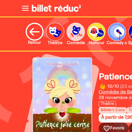
Retour
Théâtre
Comédie
Humour
Comedy clu
S
Patience
10/10
(23 a
Comédie de B
28 novembre a
Théâtre
Bébés 1-3 ans
T
À partir de 7,9
Favoris