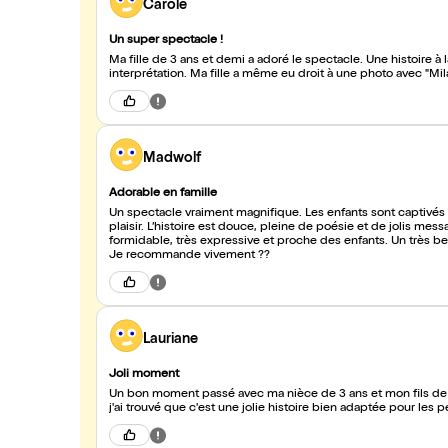
Carole
Un super spectacle !
Ma fille de 3 ans et demi a adoré le spectacle. Une histoire à
interprétation. Ma fille a même eu droit à une photo avec "Mi
Madwolf
Adorable en famille
Un spectacle vraiment magnifique. Les enfants sont captivés du début à la fin, ils rient, écoutent et participent avec beaucoup de
plaisir. L’histoire est douce, pleine de poésie et de jolis m
formidable, très expressive et proche des enfants. Un très bea
Je recommande vivement ??
Lauriane
Joli moment
Un bon moment passé avec ma nièce de 3 ans et mon fils de 2 an
j'ai trouvé que c'est une jolie histoire bien adaptée pour les