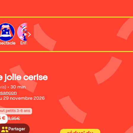
b
pectacle
Enfant
Concert
Activité
Expo et musée
 jolie cerise
vis)
•
30 min
esançon
u 29 novembre 2026
out petits 3-6 ans
5 €
8,95€
Partager