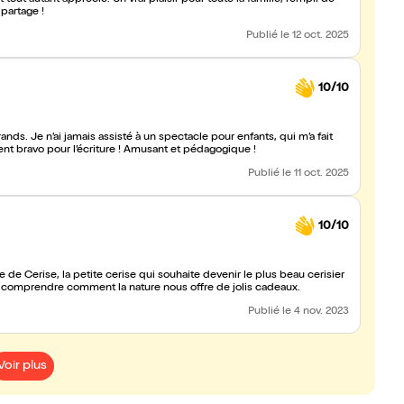
t tout autant apprécié. Un vrai plaisir pour toute la famille, rempli de
partage !
Publié
le 12 oct. 2025
10/10
nds. Je n’ai jamais assisté à un spectacle pour enfants, qui m’a fait
nt bravo pour l’écriture ! Amusant et pédagogique !
Publié
le 11 oct. 2025
10/10
ns pour comprendre comment la nature nous offre de jolis cadeaux.
Publié
le 4 nov. 2023
Voir plus