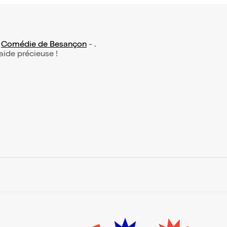
:
Comédie de Besançon
- .
 aide précieuse !