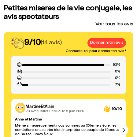
Petites miseres de la vie conjugale, les
avis spectateurs
Voir tous les avis
9/10
(14 avis)
Donner mon avis
Connecte-toi pour donner ton avis !
😍
93%
🤗
0%
😐
0%
🙁
7%
MartineEtAlain
10/10
Vu avec Billet Réduc'
le 5 juin 2026
Anne et Martine
Un
Même si heureusement nous sommes au XXIème siècle, les
Ce
comédiens ont su très bien interpréter ce couple de l'époque
ex
de Balzac. Bravo à eux !
re