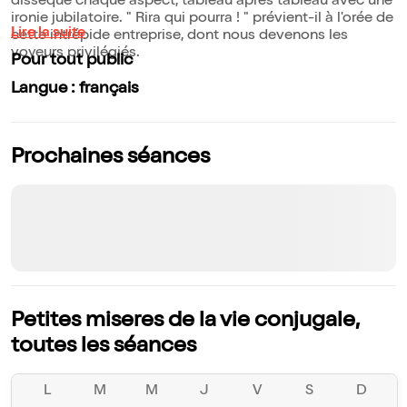
dissèque chaque aspect, tableau après tableau avec une
ironie jubilatoire. " Rira qui pourra ! " prévient-il à l'orée de
Lire la suite
cette intrépide entreprise, dont nous devenons les
voyeurs privilégiés.
Pour tout public
Langue : français
Prochaines séances
Petites miseres de la vie conjugale,
toutes les séances
L
M
M
J
V
S
D