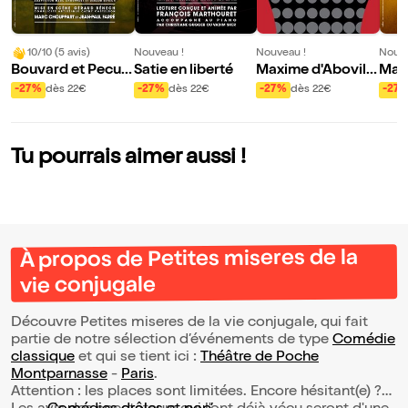
10/10 (5 avis)
Nouveau !
Nouveau !
Nouve
Bouvard et Pecuc
Satie en liberté
Maxime d'Aboville
Max
het
dans Napoléon
dans
-27%
dès 22€
-27%
dès 22€
-27%
dès 22€
-27
an
Tu pourrais aimer aussi !
À propos de Petites miseres de la
vie conjugale
Découvre Petites miseres de la vie conjugale, qui fait
partie de notre sélection d’événements de type
Comédie
classique
et qui se tient ici :
Théâtre de Poche
Montparnasse
-
Paris
.
Attention : les places sont limitées. Encore hésitant(e) ?