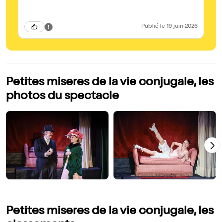
n’
Publié
le 19 juin 2026
Petites miseres de la vie conjugale, les
photos du spectacle
Petites miseres de la vie conjugale, les