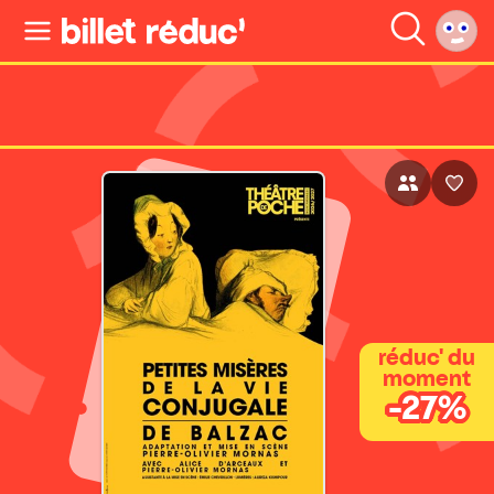
réduc' du
moment
-27%