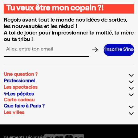
Tu veux être mon copain ?!
Reçois avant tout le monde nos idées de sorties,
les nouveautés et les réduc' !
A toi de jouer pour impressionner ta moitié, ta mère
ou ta tribu !
S’inscrire S’inscrire S’inscri
Adresse email pour la newsletter
Une question ?
Professionnel
Les spectacles
✨Les pépites
Carte cadeau
Que faire à Paris ?
Les villes
Paiements sécurisés