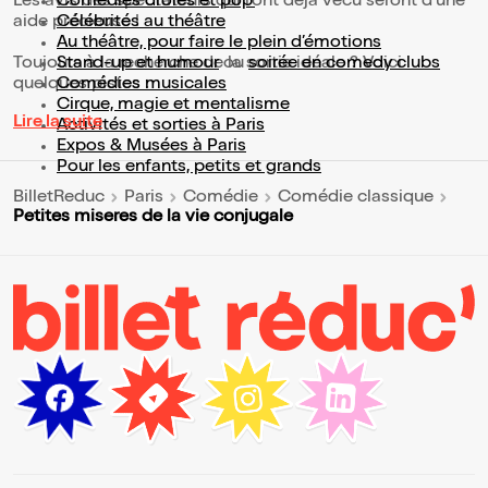
Les avis des spectateurs qui l'ont déjà vécu seront d'une
Comédies drôles et pop’
aide précieuse !
Célébrités au théâtre
Au théâtre, pour faire le plein d’émotions
Toujours à la recherche de la sortie idéale ? Voici
Stand-up et humour
ou
soirée en comedy clubs
quelques pistes :
Comédies musicales
Cirque, magie et mentalisme
Lire la suite
Activités et sorties à Paris
Expos & Musées à Paris
Pour les enfants, petits et grands
BilletReduc
Paris
Comédie
Comédie classique
Petites miseres de la vie conjugale