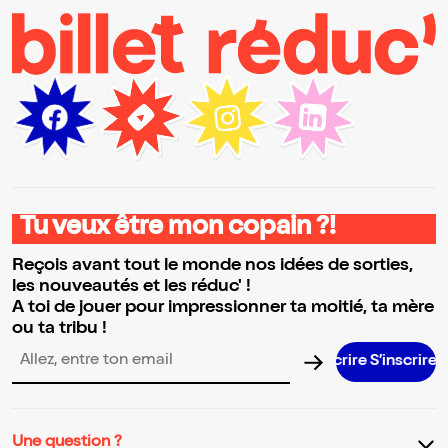
Tu veux être mon copain ?!
Reçois avant tout le monde nos idées de sorties,
les nouveautés et les réduc' !
A toi de jouer pour impressionner ta moitié, ta mère
ou ta tribu !
S’inscrire
Adresse email pour la newsletter
Une question ?