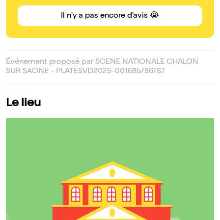
Il n'y a pas encore d'avis 😭
Événement proposé par SCENE NATIONALE CHALON
SUR SAONE - PLATESVD2025-001685/86/87
Le lieu