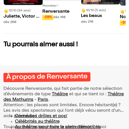
Nouveau !
10/10 (5 avis)
10/10 (84 avis)
Renversante
9/
Les beaux
Juliette, Victor Hu
Nov
-29%
dès 19€
go mon fol amour
dès 27€
dès 26€
-38
Tu pourrais aimer aussi !
À propos de Renversante
Découvre Renversante, qui fait partie de notre sélection
d’événements de type
Théâtre
et qui se tient ici :
Théâtre
des Mathurins
-
Paris
.
Attention : les places sont limitées. Encore hésitant(e) ?
Les avis des spectateurs qui l'ont déjà vécu seront d'une
aide précieuse !
Comédies drôles et pop’
Célébrités au théâtre
Toujours à la recherche de la sortie idéale ? Voici
Au théâtre, pour faire le plein d’émotions