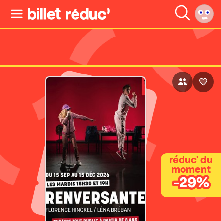
réduc' du
moment
-29%