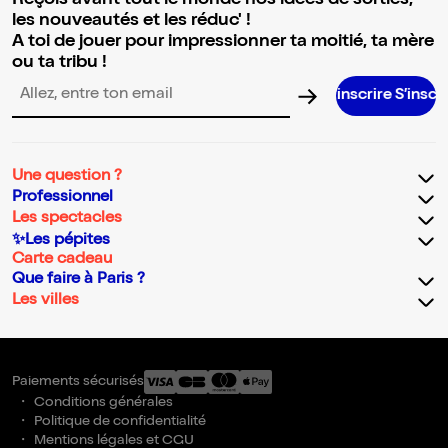
Reçois avant tout le monde nos idées de sorties,
les nouveautés et les réduc' !
A toi de jouer pour impressionner ta moitié, ta mère
ou ta tribu !
S’inscrire S’inscrire S’inscrir
Adresse email pour la newsletter
Une question ?
Professionnel
Les spectacles
✨Les pépites
Carte cadeau
Que faire à Paris ?
Les villes
Paiements sécurisés
Conditions générales
Politique de confidentialité
Mentions légales et CGU