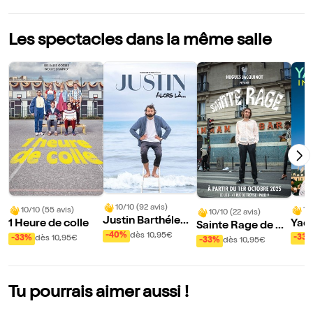
Les spectacles dans la même salle
10/10 (92 avis)
10
10/10 (55 avis)
10/10 (22 avis)
Justin Barthélemy
Yaci
1 Heure de colle
Sainte Rage de Hu
dans Alors là...
nco
-40%
dès 10,95€
-33
gues Jacquinot
-33%
dès 10,95€
-33%
dès 10,95€
Tu pourrais aimer aussi !