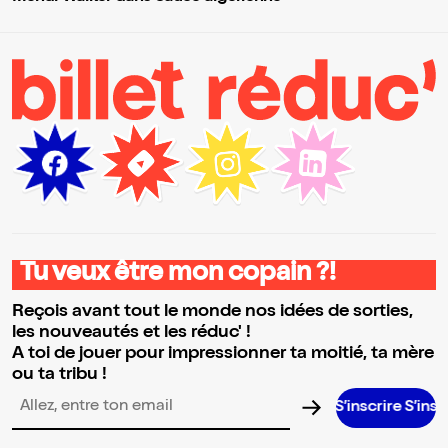
Tu veux être mon copain ?!
Reçois avant tout le monde nos idées de sorties,
les nouveautés et les réduc' !
A toi de jouer pour impressionner ta moitié, ta mère
ou ta tribu !
S’inscrire S’inscrire S’insc
Adresse email pour la newsletter