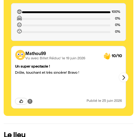
😍
100%
🤗
0%
😐
0%
🙁
0%
Mathou99
10/10
Vu avec Billet Réduc'
le 19 juin 2026
Un super spectacle !
Su
Drôle, touchant et très sincère! Bravo !
Ma
Publié
le 25 juin 2026
Le lieu