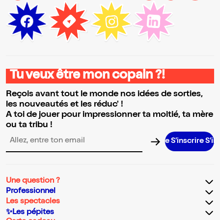
Tu veux être mon copain ?!
Reçois avant tout le monde nos idées de sorties,
les nouveautés et les réduc' !
A toi de jouer pour impressionner ta moitié, ta mère
ou ta tribu !
S’inscrire S’inscri
Adresse email pour la newsletter
Une question ?
Professionnel
Les spectacles
✨Les pépites