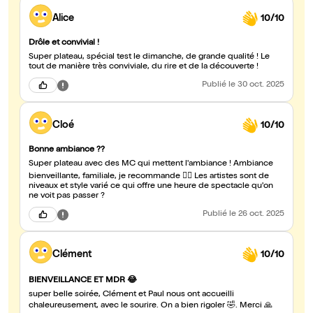
Alice
10/10
Drôle et convivial !
Super plateau, spécial test le dimanche, de grande qualité ! Le
tout de manière très conviviale, du rire et de la découverte !
Publié
le 30 oct. 2025
Cloé
10/10
Bonne ambiance ??
Super plateau avec des MC qui mettent l'ambiance ! Ambiance
bienveillante, familiale, je recommande 👌🏼 Les artistes sont de
niveaux et style varié ce qui offre une heure de spectacle qu'on
ne voit pas passer ?
Publié
le 26 oct. 2025
Clément
10/10
BIENVEILLANCE ET MDR 😂
super belle soirée, Clément et Paul nous ont accueilli
chaleureusement, avec le sourire. On a bien rigoler 🤣. Merci 🙏