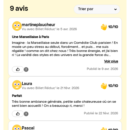
9 avis
martineplaucheur
10/10
Vu avec Billet Réduc'
le 5 avr. 2026
Une Marseillaise à Paris
Imagine : la Marseillaise seule dans un Comédie Club parisien ! En
mode un peu stress au début, forcément... et puis... me suis
régalée ! comme on dit chez nous ! Très bonne énergie, et j’ai bien
ri ! La variété des styles et des univers est la grande force du
plateau d’humoristes... même qu’à mon prochain passage à la
Voir plus
capitale, je reviendrai !
Publié
le 9 avr. 2026
Laura
10/10
Vu avec Billet Réduc'
le 21 févr. 2026
Parfait
Très bonne ambiance générale, petite salle chaleureuse où on se
sent bien accueilli ! On a beaucoup ri, merci !
Publié
le 22 févr. 2026
Pascal