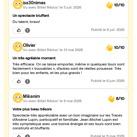
isa30nimes
10/10
Vu avec Billet Réduc'
le 5 juil. 2026
Un spectacle bluffant
Du talent, bravo!
Publié
le 6 juil. 2026
Olivier
10/10
Vu avec Billet Réduc'
le 31 mai 2026
Un très agréable moment
Très efficace. On se laisse emporter, même si quelques tours sont
facilement « trouvables », d’autres sont de réelles prouesse. Très
bien pour les enfants, et les plus grands !
Publié
le 6 juin 2026
Mikanim
8/10
Vu avec Billet Réduc'
le 9 mai 2026
Votre plus beau trésors
Spectacle très appréciable avec un bon imaginaire sur les Traces
d'Arsène Lupin, participatif et familliale. Jean-Michel Lupin est
très symptatique avec une bonne énergie et ses tours sont bien
construits et bluffants.
Publié
le 11 mai 2026