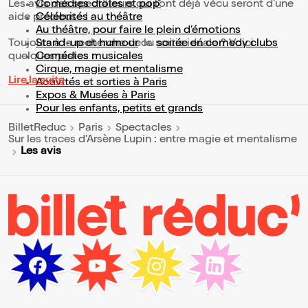
Les avis des spectateurs qui l'ont déjà vécu seront d'une
Comédies drôles et pop’
aide précieuse !
Célébrités au théâtre
Au théâtre, pour faire le plein d’émotions
Toujours à la recherche de la sortie idéale ? Voici
Stand-up et humour
ou
soirée en comedy clubs
quelques pistes :
Comédies musicales
Cirque, magie et mentalisme
Lire la suite
Activités et sorties à Paris
Expos & Musées à Paris
Pour les enfants, petits et grands
BilletReduc
Paris
Spectacles
Sur les traces d'Arsène Lupin : entre magie et mentalisme
Les avis