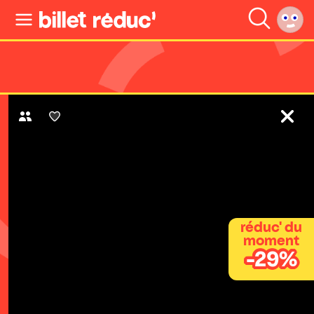
réduc' du
moment
-29%