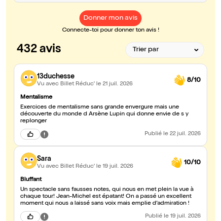
Donner mon avis
Connecte-toi pour donner ton avis !
432 avis
13duchesse
8/10
Vu avec Billet Réduc'
le 21 juil. 2026
Mentalisme
Exercices de mentalisme sans grande envergure mais une
découverte du monde d Arsène Lupin qui donne envie de s y
replonger
Publié
le 22 juil. 2026
Sara
10/10
Vu avec Billet Réduc'
le 19 juil. 2026
Bluffant
Un spectacle sans fausses notes, qui nous en met plein la vue à
chaque tour! Jean-Michel est épatant! On a passé un excellent
moment qui nous a laissé sans voix mais emplie d'admiration !
Publié
le 19 juil. 2026