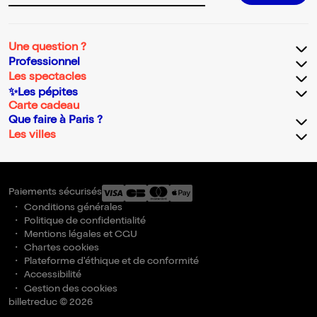
Une question ?
Professionnel
Les spectacles
✨Les pépites
Carte cadeau
Que faire à Paris ?
Les villes
Paiements sécurisés
Conditions générales
Politique de confidentialité
Mentions légales et CGU
Chartes cookies
Plateforme d'éthique et de conformité
Accessibilité
Gestion des cookies
billetreduc © 2026