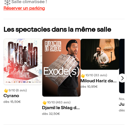
Salle climatisée !
Réserver un parking
Les spectacles dans la même salle
10/10 (83 avis)
Miloud Hariz dans
La vie en pause
dès 10,95€
9/10 (6 avis)
Cyrano
Nouve
dès 15,50€
10/10 (463 avis)
Juli
Djamil le Shlag da
J'ou
dès 1
ns Exode(s)
dès 32,50€