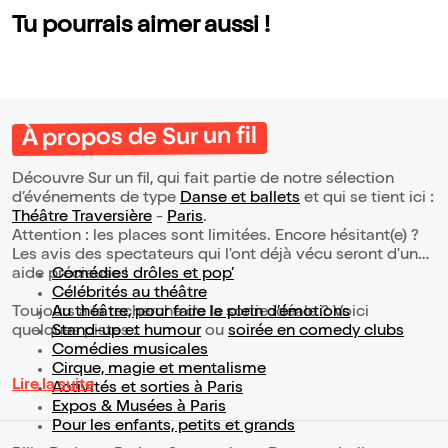
Tu pourrais aimer aussi !
À propos de Sur un fil
Découvre Sur un fil, qui fait partie de notre sélection
d’événements de type
Danse et ballets
et qui se tient ici :
Théâtre Traversière
-
Paris
.
Attention : les places sont limitées. Encore hésitant(e) ?
Les avis des spectateurs qui l'ont déjà vécu seront d'une
aide précieuse !
Comédies drôles et pop’
Célébrités au théâtre
Toujours à la recherche de la sortie idéale ? Voici
Au théâtre, pour faire le plein d’émotions
quelques pistes :
Stand-up et humour
ou
soirée en comedy clubs
Comédies musicales
Cirque, magie et mentalisme
Lire la suite
Activités et sorties à Paris
Expos & Musées à Paris
Pour les enfants, petits et grands