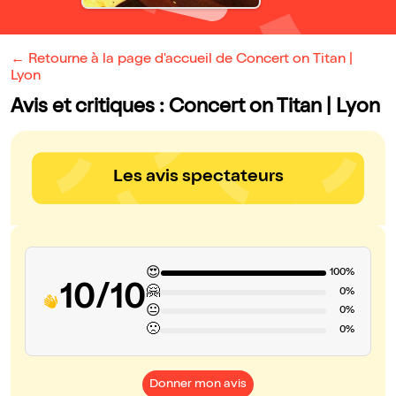
← Retourne à la page d'accueil de Concert on Titan |
Lyon
Avis et critiques : Concert on Titan | Lyon
Les avis spectateurs
😍
100%
10/10
🤗
0%
😐
0%
🙁
0%
Donner mon avis