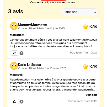
Connecte-toi pour donner ton avis !
3 avis
MummyMarmotte
10/10
Vu avec Billet Réduc'
le 14 juin 2025
Magique !!
Concert absolument génial ! Les artistes sont tellement talentueux
! Quel bonheur de retrouver ces musiques qui provoquent
toujours autant d'émotions. Je retournerai les voir avec plaisir !
Publié
le 17 juin 2025
Dario La Socca
10/10
Vu avec Billet Réduc'
le 15 mars 2025
Magistral!!
Représentation musicale fidèle à la plus grande oeuvre artistique
et complète de tous les temps. Avec la lourde responsabilité de
transporter un public de toutes les générations en 3 instruments
et une voix , c'est un pari réussi Si SNK transcende tout jusqu'à
l'âme , sa musique y est au moins pour moitié dans sa réussite et
Voir plus
ce groupe symphonique a réussi à nous transporter, à nous faire
pleurer et même à nous faire réfléchir sur les leçons de vie de
Publié
le 16 mars 2025
SNK à travers l'amour qu'ils ont porté à leurs notes SNK est
comme une oeuvre finale sur l'être humain qui sera toujours