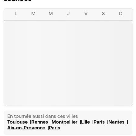
L
M
M
J
V
S
D
En tournée aussi dans ces villes
Toulouse
Rennes
Montpellier
Lille
Paris
Nantes
Aix-en-Provence
Paris