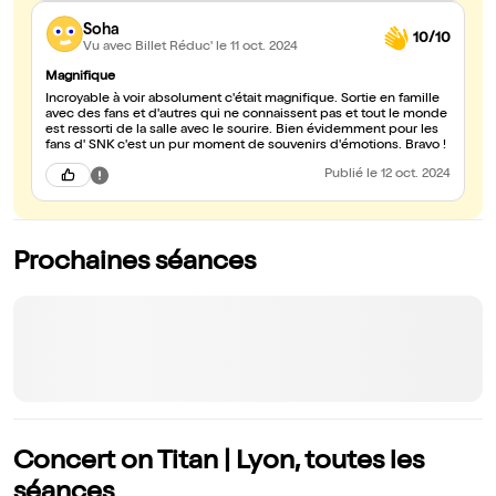
sublimée par des artistes de haut vol comme ici Avec du recul,
Soha
SNK fait aimer la musique classique à d'innombrables enfants
10/10
mais aussi à tous mes allergiques de la grande musique. C'est
Vu avec Billet Réduc'
le 11 oct. 2024
peut être le plus grand exploit quand on pense deux secondes.
Merci
Magnifique
Incroyable à voir absolument c'était magnifique. Sortie en famille
avec des fans et d'autres qui ne connaissent pas et tout le monde
est ressorti de la salle avec le sourire. Bien évidemment pour les
fans d' SNK c'est un pur moment de souvenirs d'émotions. Bravo !
Publié
le 12 oct. 2024
Prochaines séances
Concert on Titan | Lyon, toutes les
séances