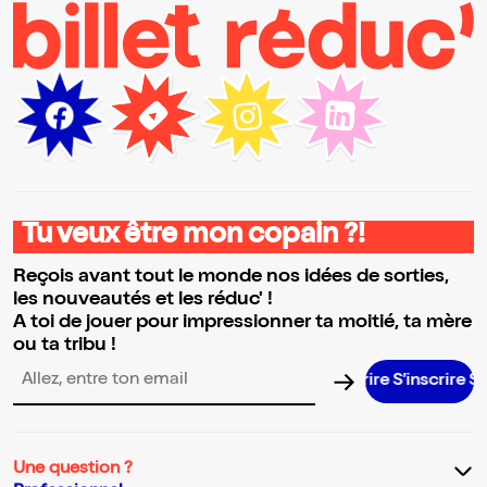
Tu veux être mon copain ?!
Reçois avant tout le monde nos idées de sorties,
les nouveautés et les réduc' !
A toi de jouer pour impressionner ta moitié, ta mère
ou ta tribu !
S’inscrire S’i
Adresse email pour la newsletter
Une question ?