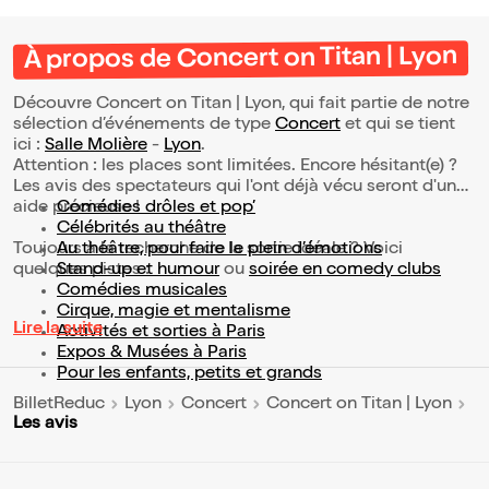
À propos de Concert on Titan | Lyon
Découvre Concert on Titan | Lyon, qui fait partie de notre
sélection d’événements de type
Concert
et qui se tient
ici :
Salle Molière
-
Lyon
.
Attention : les places sont limitées. Encore hésitant(e) ?
Les avis des spectateurs qui l'ont déjà vécu seront d'une
aide précieuse !
Comédies drôles et pop’
Célébrités au théâtre
Toujours à la recherche de la sortie idéale ? Voici
Au théâtre, pour faire le plein d’émotions
quelques pistes :
Stand-up et humour
ou
soirée en comedy clubs
Comédies musicales
Cirque, magie et mentalisme
Lire la suite
Activités et sorties à Paris
Expos & Musées à Paris
Pour les enfants, petits et grands
BilletReduc
Lyon
Concert
Concert on Titan | Lyon
Les avis