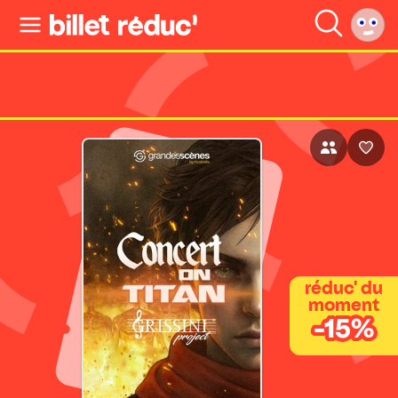
réduc' du
moment
-15%