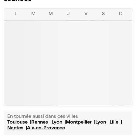
L
M
M
J
V
S
D
En tournée aussi dans ces villes
Toulouse
Rennes
Lyon
Montpellier
Lyon
Lille
Nantes
Aix-en-Provence