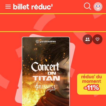
réduc' du
moment
-11%