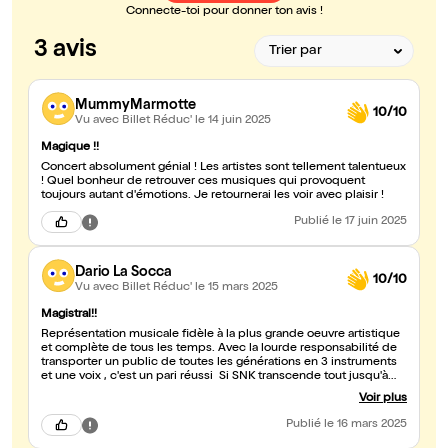
Connecte-toi pour donner ton avis !
3 avis
MummyMarmotte
10/10
Vu avec Billet Réduc'
le 14 juin 2025
Magique !!
Concert absolument génial ! Les artistes sont tellement talentueux
! Quel bonheur de retrouver ces musiques qui provoquent
toujours autant d'émotions. Je retournerai les voir avec plaisir !
Publié
le 17 juin 2025
Dario La Socca
10/10
Vu avec Billet Réduc'
le 15 mars 2025
Magistral!!
Représentation musicale fidèle à la plus grande oeuvre artistique
et complète de tous les temps. Avec la lourde responsabilité de
transporter un public de toutes les générations en 3 instruments
et une voix , c'est un pari réussi Si SNK transcende tout jusqu'à
l'âme , sa musique y est au moins pour moitié dans sa réussite et
Voir plus
ce groupe symphonique a réussi à nous transporter, à nous faire
pleurer et même à nous faire réfléchir sur les leçons de vie de
Publié
le 16 mars 2025
SNK à travers l'amour qu'ils ont porté à leurs notes SNK est
comme une oeuvre finale sur l'être humain qui sera toujours