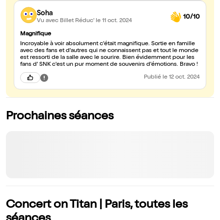
sublimée par des artistes de haut vol comme ici Avec du recul,
Soha
SNK fait aimer la musique classique à d'innombrables enfants
10/10
mais aussi à tous mes allergiques de la grande musique. C'est
Vu avec Billet Réduc'
le 11 oct. 2024
peut être le plus grand exploit quand on pense deux secondes.
Merci
Magnifique
Incroyable à voir absolument c'était magnifique. Sortie en famille
avec des fans et d'autres qui ne connaissent pas et tout le monde
est ressorti de la salle avec le sourire. Bien évidemment pour les
fans d' SNK c'est un pur moment de souvenirs d'émotions. Bravo !
Publié
le 12 oct. 2024
Prochaines séances
Concert on Titan | Paris, toutes les
séances