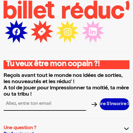
Tu veux être mon copain ?!
Reçois avant tout le monde nos idées de sorties,
les nouveautés et les réduc' !
A toi de jouer pour impressionner ta moitié, ta mère
ou ta tribu !
S’inscrire S’in
Adresse email pour la newsletter
Une question ?