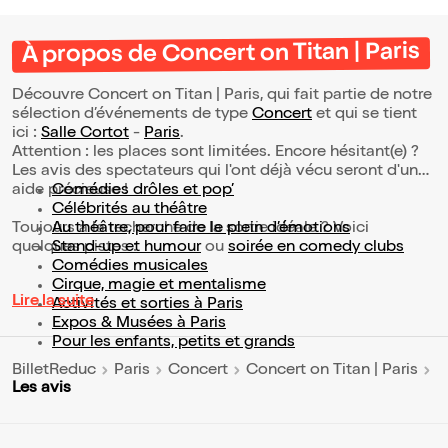
À propos de Concert on Titan | Paris
Découvre Concert on Titan | Paris, qui fait partie de notre
sélection d’événements de type
Concert
et qui se tient
ici :
Salle Cortot
-
Paris
.
Attention : les places sont limitées. Encore hésitant(e) ?
Les avis des spectateurs qui l'ont déjà vécu seront d'une
aide précieuse !
Comédies drôles et pop’
Célébrités au théâtre
Toujours à la recherche de la sortie idéale ? Voici
Au théâtre, pour faire le plein d’émotions
quelques pistes :
Stand-up et humour
ou
soirée en comedy clubs
Comédies musicales
Cirque, magie et mentalisme
Lire la suite
Activités et sorties à Paris
Expos & Musées à Paris
Pour les enfants, petits et grands
BilletReduc
Paris
Concert
Concert on Titan | Paris
Les avis