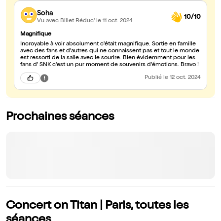
sublimée par des artistes de haut vol comme ici Avec du recul,
Soha
SNK fait aimer la musique classique à d'innombrables enfants
10/10
mais aussi à tous mes allergiques de la grande musique. C'est
Vu avec Billet Réduc'
le 11 oct. 2024
peut être le plus grand exploit quand on pense deux secondes.
Merci
Magnifique
Incroyable à voir absolument c'était magnifique. Sortie en famille
avec des fans et d'autres qui ne connaissent pas et tout le monde
est ressorti de la salle avec le sourire. Bien évidemment pour les
fans d' SNK c'est un pur moment de souvenirs d'émotions. Bravo !
Publié
le 12 oct. 2024
Prochaines séances
Concert on Titan | Paris, toutes les
séances