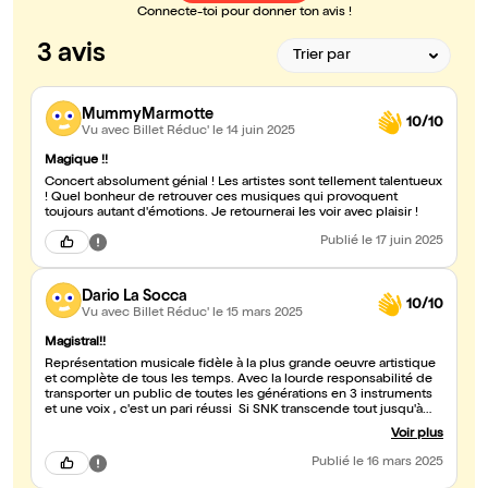
Connecte-toi pour donner ton avis !
3 avis
MummyMarmotte
10/10
Vu avec Billet Réduc'
le 14 juin 2025
Magique !!
Concert absolument génial ! Les artistes sont tellement talentueux
! Quel bonheur de retrouver ces musiques qui provoquent
toujours autant d'émotions. Je retournerai les voir avec plaisir !
Publié
le 17 juin 2025
Dario La Socca
10/10
Vu avec Billet Réduc'
le 15 mars 2025
Magistral!!
Représentation musicale fidèle à la plus grande oeuvre artistique
et complète de tous les temps. Avec la lourde responsabilité de
transporter un public de toutes les générations en 3 instruments
et une voix , c'est un pari réussi Si SNK transcende tout jusqu'à
l'âme , sa musique y est au moins pour moitié dans sa réussite et
Voir plus
ce groupe symphonique a réussi à nous transporter, à nous faire
pleurer et même à nous faire réfléchir sur les leçons de vie de
Publié
le 16 mars 2025
SNK à travers l'amour qu'ils ont porté à leurs notes SNK est
comme une oeuvre finale sur l'être humain qui sera toujours