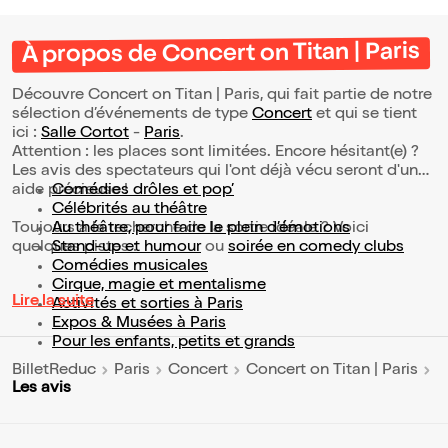
À propos de Concert on Titan | Paris
Découvre Concert on Titan | Paris, qui fait partie de notre
sélection d’événements de type
Concert
et qui se tient
ici :
Salle Cortot
-
Paris
.
Attention : les places sont limitées. Encore hésitant(e) ?
Les avis des spectateurs qui l'ont déjà vécu seront d'une
aide précieuse !
Comédies drôles et pop’
Célébrités au théâtre
Toujours à la recherche de la sortie idéale ? Voici
Au théâtre, pour faire le plein d’émotions
quelques pistes :
Stand-up et humour
ou
soirée en comedy clubs
Comédies musicales
Cirque, magie et mentalisme
Lire la suite
Activités et sorties à Paris
Expos & Musées à Paris
Pour les enfants, petits et grands
BilletReduc
Paris
Concert
Concert on Titan | Paris
Les avis