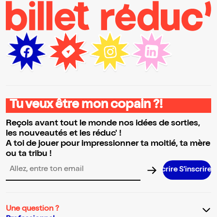
Tu veux être mon copain ?!
Reçois avant tout le monde nos idées de sorties,
les nouveautés et les réduc' !
A toi de jouer pour impressionner ta moitié, ta mère
ou ta tribu !
S’inscrire
Adresse email pour la newsletter
Une question ?