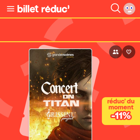
réduc' du
moment
-11%