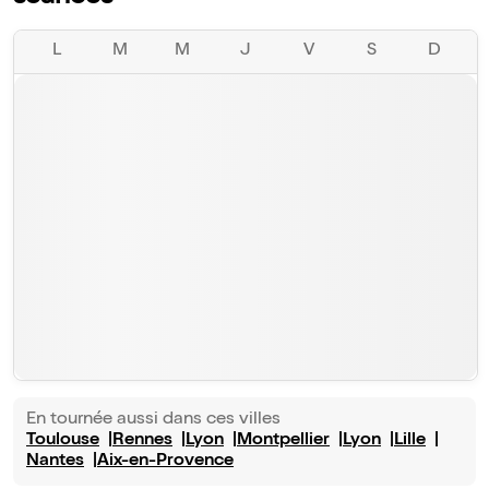
L
M
M
J
V
S
D
En tournée aussi dans ces villes
Toulouse
Rennes
Lyon
Montpellier
Lyon
Lille
Nantes
Aix-en-Provence