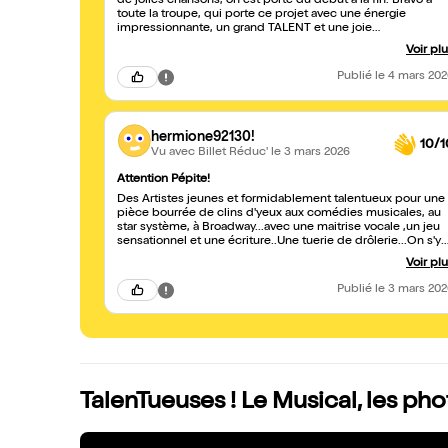
de jolies chansons, on est porté du début à la fin. Bravo à
toute la troupe, qui porte ce projet avec une énergie
impressionnante, un grand TALENT et une joie
communicative.
Voir pl
Publié
le 4 mars 20
hermione92130!
10/1
Vu avec Billet Réduc'
le 3 mars 2026
Attention Pépite!
Des Artistes jeunes et formidablement talentueux pour une
pièce bourrée de clins d'yeux aux comédies musicales, au
star système, à Broadway...avec une maitrise vocale ,un jeu
sensationnel et une écriture..Une tuerie de drôlerie...On s'y
serait cru...à Broadway!Nous n'avons pas regretté notre
Voir pl
expédition jusqu'au Pixel tant la pièce fut un
enchantement.Prolongation pour une seule date...ne ratez
Publié
le 3 mars 20
pas les talentueuses!
TalenTueuses ! Le Musical, les ph