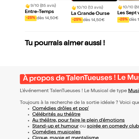
9/10 (85 avis)
10/10 (8
10/10 (13 avis)
Entre-Temps
Les Sept 
La Grande Ourse
dès 14,50€
-25%
ia O.
dès 
-25%
dès 14,50€
-25%
Tu pourrais aimer aussi !
À propos de TalenTueuses ! Le Mu
L’événement TalenTueuses ! Le Musical de type
Musi
Toujours à la recherche de la sortie idéale ? Voici qu
Comédies drôles et pop’
Célébrités au théâtre
Au théâtre, pour faire le plein d’émotions
Stand-up et humour
ou
soirée en comedy club
Comédies musicales
Cirque, magie et mentalisme