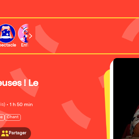
b
pectacle
Enfant
Concert
Activité
Expo et musée
uses ! Le
is)
•
1 h 50 min
ie
Chant
Partager