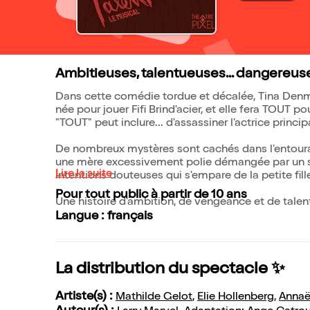
Ambitieuses, talentueuses... dangereus
Dans cette comédie tordue et décalée, Tina Denma
née pour jouer Fifi Brind'acier, et elle fera TOUT 
"TOUT" peut inclure... d'assassiner l'actrice principa
De nombreux mystères sont cachés dans l'entourag
une mère excessivement polie démangée par un se
Lire la suite
intentions douteuses qui s'empare de la petite fill
Pour tout public à partir de 10 ans
Une histoire d'ambition, de vengeance et de talent
Langue : français
La distribution du spectacle ✨
Artiste(s) :
Mathilde Gelot
,
Elie Hollenberg
,
Annaël