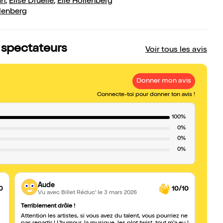
un
,
Elise Druelle
,
Elie Hollenberg
llenberg
s spectateurs
Voir tous les avis
Donner mon avis
Connecte-toi pour donner ton avis !
100%
0%
0%
0%
Aude
0
10/10
Vu avec Billet Réduc'
le 3 mars 2026
Terriblement drôle !
Amazi
Attention les artistes, si vous avez du talent, vous pourriez ne
Un vr