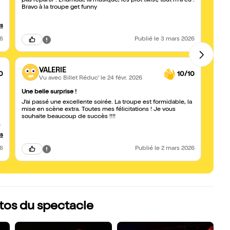
pas repartir ! L'humour, la musique, les plot twist, tout m'a eu !
et in
Bravo à la troupe get funny
pièce,
spéci
Cruel
us
26
Publié
le 3 mars 2026
VALERIE
0
10/10
Vu avec Billet Réduc'
le 24 févr. 2026
Une belle surprise !
Incro
J’ai passé une excellente soirée. La troupe est formidable, la
Que di
mise en scène extra. Toutes mes félicitations ! Je vous
chant
souhaite beaucoup de succès !!!!
vous 
us
26
Publié
le 2 mars 2026
otos du spectacle