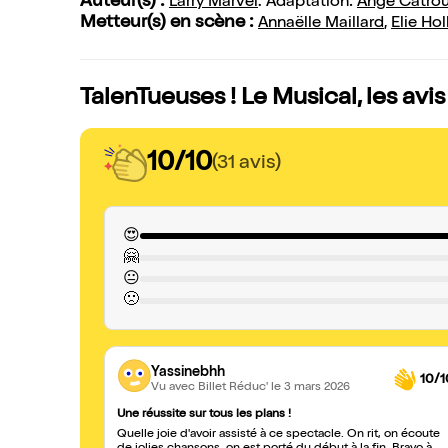
Auteur(s) :
Larry Marvel
. Adaptation:
Ange Catro
Metteur(s) en scène :
Annaëlle Maillard
,
Elie Ho
TalenTueuses ! Le Musical, les avi
10/10
(31 avis)
😍
🤗
😐
🙁
Yassinebhh
10/1
Vu avec Billet Réduc'
le 3 mars 2026
Une réussite sur tous les plans !
Quelle joie d'avoir assisté à ce spectacle. On rit, on écoute