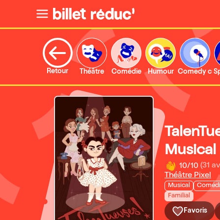
Retour
Théâtre
Comédie
Humour
Comedy clu
S
TalenTue
Musical
10/10
(31 av
Théâtre Pixel
Musical
Coméd
Familial
Favoris