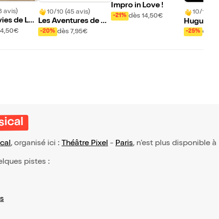
Impro in Love !
8 avis)
10/10 (45 avis)
10/10 (57
dès 14,50€
-21%
vies de Luc
Les Aventures de Pa
Hugues Pa
peï : Le sac de bonb
Seul à de
14,50€
dès 7,95€
dès 
-20%
-25%
ons
sical
cal
, organisé ici :
Théâtre Pixel
-
Paris
, n'est plus disponible à
elques pistes :
s