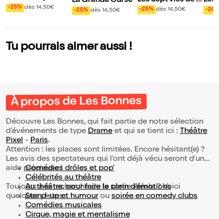
Les 
La Grande Ourse
-25%
dès 14,50€
ucia O.
Pape
-25%
dès 14,50€
-20
-25%
dès 14,50€
onb
Tu pourrais aimer aussi !
À propos de Les Bonnes
Découvre Les Bonnes, qui fait partie de notre sélection
d’événements de type
Drame
et qui se tient ici :
Théâtre
Pixel
-
Paris
.
Attention : les places sont limitées. Encore hésitant(e) ?
Les avis des spectateurs qui l'ont déjà vécu seront d'une
aide précieuse !
Comédies drôles et pop’
Célébrités au théâtre
Toujours à la recherche de la sortie idéale ? Voici
Au théâtre, pour faire le plein d’émotions
quelques pistes :
Stand-up et humour
ou
soirée en comedy clubs
Comédies musicales
Cirque, magie et mentalisme