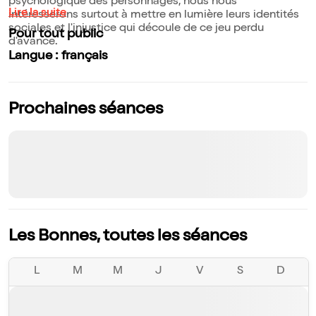
psychologique des personnages, nous nous
Lire la suite
intéresserons surtout à mettre en lumière leurs identités
sociales et l'injustice qui découle de ce jeu perdu
Pour tout public
d'avance.
Langue : français
Prochaines séances
Les Bonnes, toutes les séances
L
M
M
J
V
S
D