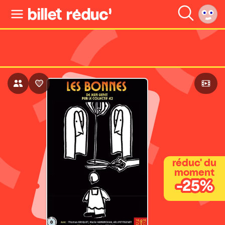
réduc' du
moment
-25%