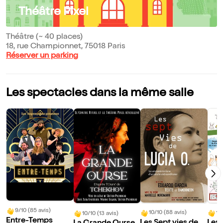
Théâtre Pixel
Théâtre (~ 40 places)
18, rue Championnet, 75018 Paris
Réserver un parking
Les spectacles dans la même salle
9/10 (85 avis)
10/10 (88 avis)
10
10/10 (13 avis)
Entre-Temps
Les Sept vies de L