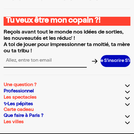
Tu veux être mon copain ?!
Reçois avant tout le monde nos idées de sorties,
les nouveautés et les réduc' !
A toi de jouer pour impressionner ta moitié, ta mère
ou ta tribu !
S’inscrire S’inscrire 
Adresse email pour la newsletter
Une question ?
Professionnel
Les spectacles
✨Les pépites
Carte cadeau
Que faire à Paris ?
Les villes