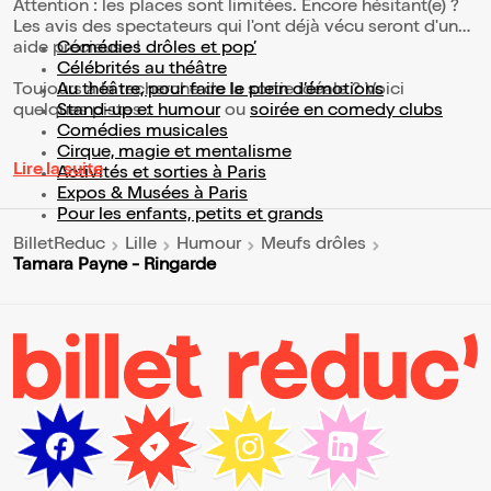
Attention : les places sont limitées. Encore hésitant(e) ?
Les avis des spectateurs qui l'ont déjà vécu seront d'une
aide précieuse !
Comédies drôles et pop’
Célébrités au théâtre
Toujours à la recherche de la sortie idéale ? Voici
Au théâtre, pour faire le plein d’émotions
quelques pistes :
Stand-up et humour
ou
soirée en comedy clubs
Comédies musicales
Cirque, magie et mentalisme
Lire la suite
Activités et sorties à Paris
Expos & Musées à Paris
Pour les enfants, petits et grands
BilletReduc
Lille
Humour
Meufs drôles
Tamara Payne - Ringarde