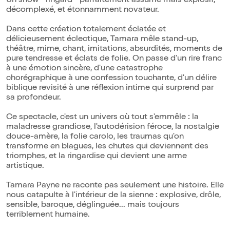
Un show " ringard " parfaitement assumé mais explosif,
décomplexé, et étonnamment novateur.
Dans cette création totalement éclatée et
délicieusement éclectique, Tamara mêle stand-up,
théâtre, mime, chant, imitations, absurdités, moments de
pure tendresse et éclats de folie. On passe d'un rire franc
à une émotion sincère, d'une catastrophe
chorégraphique à une confession touchante, d'un délire
biblique revisité à une réflexion intime qui surprend par
sa profondeur.
Ce spectacle, c'est un univers où tout s'emmêle : la
maladresse grandiose, l'autodérision féroce, la nostalgie
douce-amère, la folie carolo, les traumas qu'on
transforme en blagues, les chutes qui deviennent des
triomphes, et la ringardise qui devient une arme
artistique.
Tamara Payne ne raconte pas seulement une histoire. Elle
nous catapulte à l'intérieur de la sienne : explosive, drôle,
sensible, baroque, déglinguée... mais toujours
terriblement humaine.