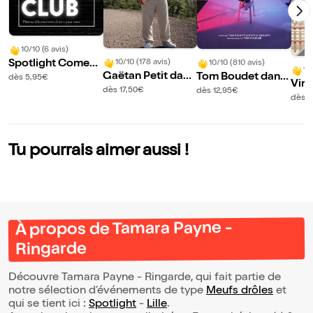
10/10 (6 avis)
Spotlight Comed
10/10 (178 avis)
10/10 (810 avis)
10
Gaëtan Petit dans
Tom Boudet dans
y Club
dès 5,95€
Vin
Ainsi va la vie
Vous dit quoi
dès 17,50€
dès 12,95€
ns 
dès 1
nd
Tu pourrais aimer aussi !
À propos de Tamara Payne -
Ringarde
Découvre Tamara Payne - Ringarde, qui fait partie de
notre sélection d’événements de type
Meufs drôles
et
qui se tient ici :
Spotlight
-
Lille
.