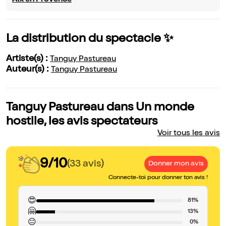
Aix en Provence
La distribution du spectacle ✨
Artiste(s) :
Tanguy Pastureau
Auteur(s) :
Tanguy Pastureau
Tanguy Pastureau dans Un monde
hostile, les avis spectateurs
Voir tous les avis
9/10
(33 avis)
Donner mon avis
Connecte-toi pour donner ton avis !
😍
81%
🤗
13%
😐
0%