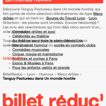
Un monde hostile
Découvre Tanguy Pastureau dans Un monde hostile, qui
fait partie de notre sélection d’événements de type
Mecs
drôles
et qui se tient ici :
Bourse du Travail Lyon
-
Lyon
.
Attention : les places sont limitées. Encore hésitant(e) ?
Les avis des spectateurs qui l'ont déjà vécu seront d'une
aide précieuse !
Comédies drôles et pop’
Célébrités au théâtre
Toujours à la recherche de la sortie idéale ? Voici
Au théâtre, pour faire le plein d’émotions
quelques pistes :
Stand-up et humour
ou
soirée en comedy clubs
Comédies musicales
Cirque, magie et mentalisme
Lire la suite
Activités et sorties à Paris
Expos & Musées à Paris
Pour les enfants, petits et grands
BilletReduc
Lyon
Humour
Mecs drôles
Tanguy Pastureau dans Un monde hostile