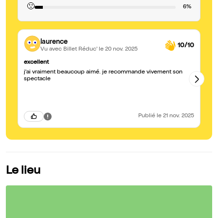
🙁
6%
laurence
10/10
Vu avec Billet Réduc'
le 20 nov. 2025
excellent
Bo
j'ai vraiment beaucoup aimé. je recommande vivement son
Je
spectacle
dé
so
Publié
le 21 nov. 2025
Le lieu