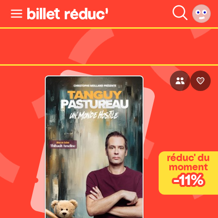
réduc' du
moment
-11%