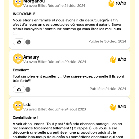
Morganou
10/10
Vu avec Billet Réduc'
le 21 déc. 2024
INCROYABLE
Nous étions en famille et nous avons ri du début jusqu'à la fin,
c'est d'ailleurs un des spectacles où nous avons ri autant. Bravo
c'était incroyable ! continuez comme ça vous êtes les meilleurs
!!!!!
Publié
le 30 déc. 2024
Amaury
9/10
Vu avec Billet Réduc'
le 20 déc. 2024
Excellent
Tout simplement excellent !!! Une soirée exceptionnelle !! Ils sont
très forts!!!
Publié
le 21 déc. 2024
Lida
9/10
Vu avec Billet Réduc'
le 24 août 2023
Geniallissime !
A voir absolument ! Tout y est ! drôlerie chanson partage ...on en
redemande forcément tellement ! ( 3 rappels). Je vous laisse
découvrir une belle parenthèse , une proposition original , je
souhaite beaucoup de succès au comédiens chanteurs qui sont