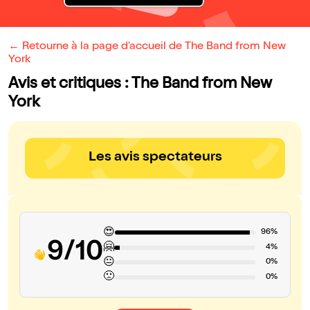
← Retourne à la page d'accueil de The Band from New
York
Avis et critiques : The Band from New
York
Les avis spectateurs
😍
96%
9/10
🤗
4%
😐
0%
🙁
0%