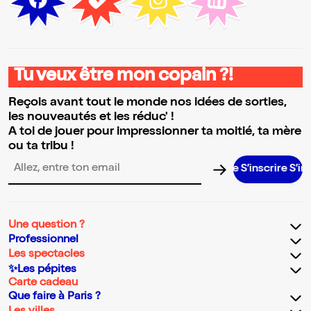
Tu veux être mon copain ?!
Reçois avant tout le monde nos idées de sorties,
les nouveautés et les réduc' !
A toi de jouer pour impressionner ta moitié, ta mère
ou ta tribu !
S’inscrire S’inscrir
Adresse email pour la newsletter
Une question ?
Professionnel
Les spectacles
✨Les pépites
Carte cadeau
Que faire à Paris ?