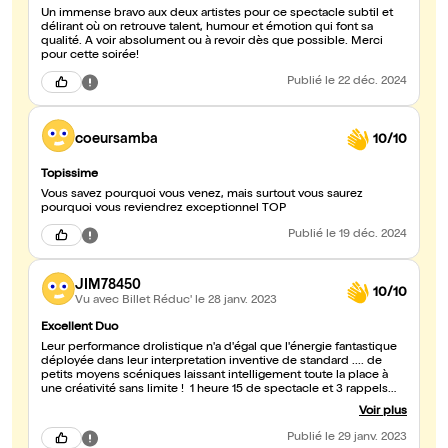
Un immense bravo aux deux artistes pour ce spectacle subtil et
délirant où on retrouve talent, humour et émotion qui font sa
qualité. A voir absolument ou à revoir dès que possible. Merci
pour cette soirée!
Publié
le 22 déc. 2024
coeursamba
10/10
Topissime
Vous savez pourquoi vous venez, mais surtout vous saurez
pourquoi vous reviendrez exceptionnel TOP
Publié
le 19 déc. 2024
JIM78450
10/10
Vu avec Billet Réduc'
le 28 janv. 2023
Excellent Duo
Leur performance drolistique n'a d'égal que l'énergie fantastique
déployée dans leur interpretation inventive de standard .... de
petits moyens scéniques laissant intelligement toute la place à
une créativité sans limite ! 1 heure 15 de spectacle et 3 rappels
plus tard nous etions frustré de n'en avoir plus...🫲👀🫱 Merci aux 2
Voir plus
Toulousains pour cette belle soirée JML
Publié
le 29 janv. 2023