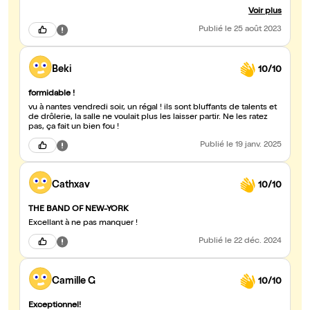
très talentueux ! que ce spectacle soit joué à New York !
Voir plus
Publié
le 25 août 2023
Beki
10/10
formidable !
vu à nantes vendredi soir, un régal ! ils sont bluffants de talents et
de drôlerie, la salle ne voulait plus les laisser partir. Ne les ratez
pas, ça fait un bien fou !
Publié
le 19 janv. 2025
Cathxav
10/10
THE BAND OF NEW-YORK
Excellant à ne pas manquer !
Publié
le 22 déc. 2024
Camille G
10/10
Exceptionnel!