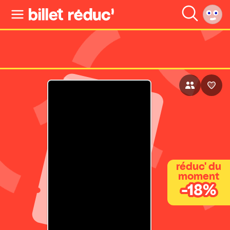
réduc' du
moment
-18%