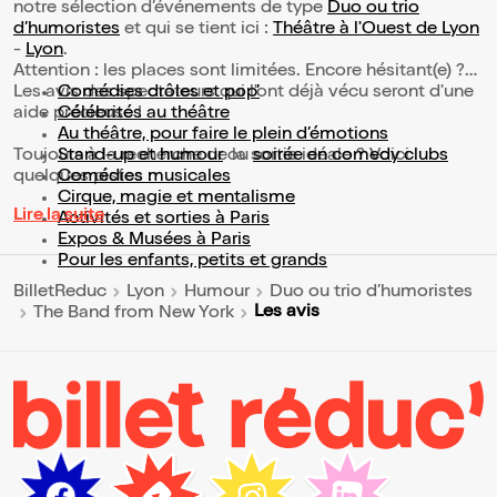
notre sélection d’événements de type
Duo ou trio
d’humoristes
et qui se tient ici :
Théâtre à l'Ouest de Lyon
-
Lyon
.
Attention : les places sont limitées. Encore hésitant(e) ?
Les avis des spectateurs qui l'ont déjà vécu seront d'une
Comédies drôles et pop’
aide précieuse !
Célébrités au théâtre
Au théâtre, pour faire le plein d’émotions
Toujours à la recherche de la sortie idéale ? Voici
Stand-up et humour
ou
soirée en comedy clubs
quelques pistes :
Comédies musicales
Cirque, magie et mentalisme
Lire la suite
Activités et sorties à Paris
Expos & Musées à Paris
Pour les enfants, petits et grands
BilletReduc
Lyon
Humour
Duo ou trio d’humoristes
Les avis
The Band from New York