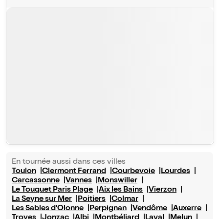
En tournée aussi dans ces villes
Toulon
Clermont Ferrand
Courbevoie
Lourdes
Carcassonne
Vannes
Monswiller
Le Touquet Paris Plage
Aix les Bains
Vierzon
La Seyne sur Mer
Poitiers
Colmar
Les Sables d'Olonne
Perpignan
Vendôme
Auxerre
Troyes
Jonzac
Albi
Montbéliard
Laval
Melun