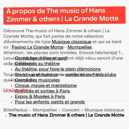
À propos de The music of Hans
Zimmer & others | La Grande Motte
Découvre The music of Hans Zimmer & others | La
Grande Motte, qui fait partie de notre sélection
d’événements de type
Musique classique
et qui se tient
ici :
Pasino La Grande Motte
-
Montpellier
.
Attention : les places sont limitées. Encore hésitant(e) ?
Les avis des spectateurs qui l'ont déjà vécu seront d'une
Comédies drôles et pop’
aide précieuse !
Célébrités au théâtre
Au théâtre, pour faire le plein d’émotions
Toujours à la recherche de la sortie idéale ? Voici
Stand-up et humour
ou
soirée en comedy clubs
quelques pistes :
Comédies musicales
Cirque, magie et mentalisme
Lire la suite
Activités et sorties à Paris
Expos & Musées à Paris
Pour les enfants, petits et grands
BilletReduc
Montpellier
Concert
Musique classique
The music of Hans Zimmer & others | La Grande Motte