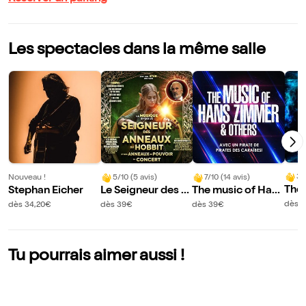
Les spectacles dans la même salle
3/
Nouveau !
5/10 (5 avis)
7/10 (14 avis)
The 
Stephan Eicher
Le Seigneur des A
The music of Hans
c of
nneaux & Le Hobb
Zimmer & others |
dès 
dès 34,20€
dès 39€
dès 39€
Live
it en concert | La
La Grande Motte
Gra
Grande Motte
Tu pourrais aimer aussi !