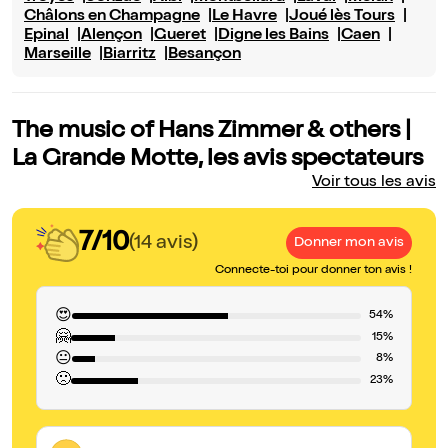
Châlons en Champagne
Le Havre
Joué lès Tours
Epinal
Alençon
Gueret
Digne les Bains
Caen
Marseille
Biarritz
Besançon
The music of Hans Zimmer & others |
La Grande Motte, les avis spectateurs
Voir tous les avis
7/10
(14 avis)
Donner mon avis
Connecte-toi pour donner ton avis !
😍
54%
🤗
15%
😐
8%
🙁
23%