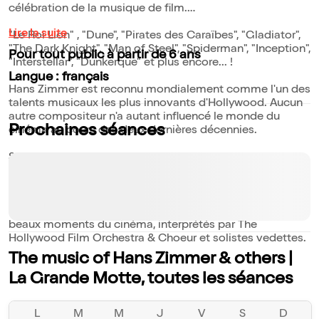
célébration de la musique de film.
Lire la suite
"Le Roi Lion" , "Dune", "Pirates des Caraïbes", "Gladiator",
"The Dark Knight", "Man of Steel", "Spiderman", "Inception",
Pour tout public à partir de 6 ans
"Interstellar", "Dunkerque" et plus encore... !
Langue : français
Hans Zimmer est reconnu mondialement comme l'un des
talents musicaux les plus innovants d'Hollywood. Aucun
autre compositeur n'a autant influencé le monde du
Prochaines séances
cinéma au cours des deux dernières décennies.
Ses compositions bouleversantes lui valurent plusieurs
nominations aux Oscars, Globes et Emmys.
Venez vivre durant 2 heures, un concert riche en
émotions, une rétrospective symphonique sur les plus
beaux moments du cinéma, interprétés par The
Hollywood Film Orchestra & Choeur et solistes vedettes.
The music of Hans Zimmer & others |
La Grande Motte, toutes les séances
L
M
M
J
V
S
D