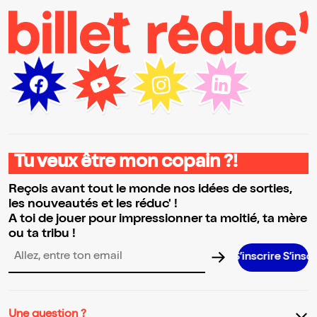
Tu veux être mon copain ?!
Reçois avant tout le monde nos idées de sorties,
les nouveautés et les réduc' !
A toi de jouer pour impressionner ta moitié, ta mère
ou ta tribu !
S’inscrire S’inscrire S’inscr
Adresse email pour la newsletter
Une question ?