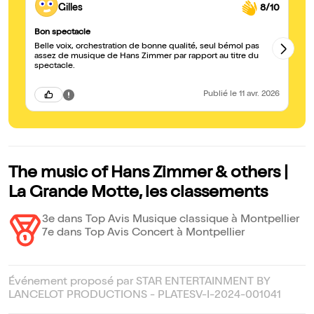
Gilles
8/10
Bon spectacle
Ex
Belle voix, orchestration de bonne qualité, seul bémol pas
Je
assez de musique de Hans Zimmer par rapport au titre du
gr
spectacle.
Un
Publié
le 11 avr. 2026
The music of Hans Zimmer & others |
La Grande Motte, les classements
3e dans Top Avis Musique classique à Montpellier
7e dans Top Avis Concert à Montpellier
Événement proposé par STAR ENTERTAINMENT BY
LANCELOT PRODUCTIONS - PLATESV-I-2024-001041