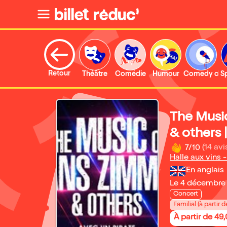
Retour
Théâtre
Comédie
Humour
Comedy clu
S
The Musi
& others 
7/10
(14 avi
Halle aux vins 
En anglais
Le 4 décembre
Concert
Familial (à partir d
À partir de 49