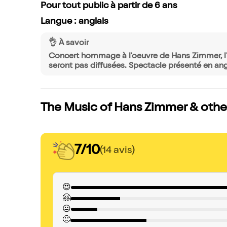
Pour tout public à partir de 6 ans
Langue : anglais
👌 À savoir
Concert hommage à l'oeuvre de Hans Zimmer, l'a
seront pas diffusées. Spectacle présenté en angl
The Music of Hans Zimmer & others
7/10
(14 avis)
😍
🤗
😐
🙁