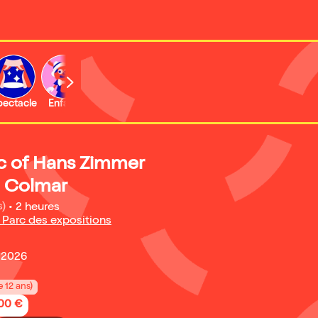
b
pectacle
Enfant
Concert
Activité
Expo et musée
c of Hans Zimmer
| Colmar
s)
•
2 heures
- Parc des expositions
 2026
e 12 ans)
,00 €