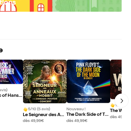
tions
e
avis)
 of Hans Z
thers | Col
10/10 (1 
Nouveau !
5/10 (5 avis)
The Wall 
The Dark Side of Th
Le Seigneur des Ann
dès 49,99€
e Moon | Colmar
eaux & Le Hobbit en
dès 49,99€
dès 49,99€
concert | Colmar