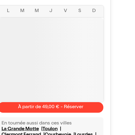
L
M
M
J
V
S
D
À partir de 49,00 € - Réserver
En tournée aussi dans ces villes
La Grande Motte
Toulon