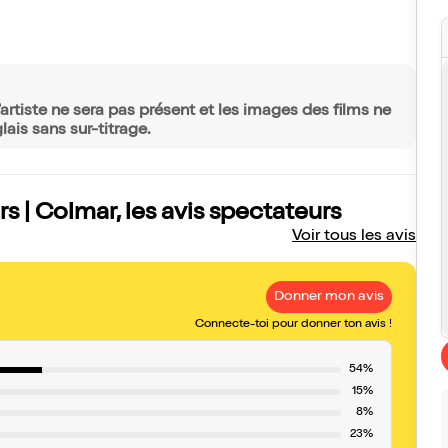
rtiste ne sera pas présent et les images des films ne
ais sans sur-titrage.
 | Colmar, les avis spectateurs
Voir tous les avis
Donner mon avis
Connecte-toi pour donner ton avis !
54%
15%
8%
23%