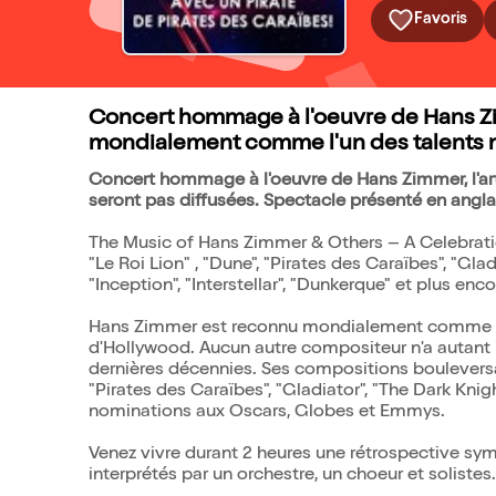
Favoris
Concert hommage à l'oeuvre de Hans Z
mondialement comme l'un des talents m
Concert hommage à l'oeuvre de Hans Zimmer, l'arti
seront pas diffusées. Spectacle présenté en anglai
The Music of Hans Zimmer & Others – A Celebrati
"Le Roi Lion" , "Dune", "Pirates des Caraïbes", "Gla
"Inception", "Interstellar", "Dunkerque" et plus encor
Hans Zimmer est reconnu mondialement comme l'u
d'Hollywood. Aucun autre compositeur n'a autant
dernières décennies. Ses compositions bouleversant
"Pirates des Caraïbes", "Gladiator", "The Dark Knight
nominations aux Oscars, Globes et Emmys.
Venez vivre durant 2 heures une rétrospective s
interprétés par un orchestre, un choeur et solistes.