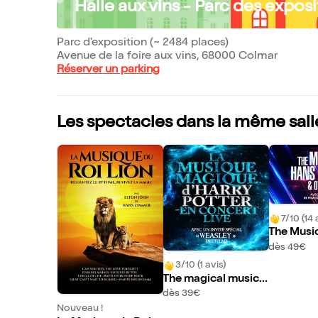
Halle aux vins - Parc des exposi
Parc d'exposition (~ 2484 places)
Avenue de la foire aux vins, 68000 Colmar
Réserver un parking
Les spectacles dans la même sall
7/10 (14 
The Music
immer & o
dès 49€
mar
3/10 (1 avis)
The magical music
of Harry Potter live i
dès 39€
n concert | Colmar
Nouveau !