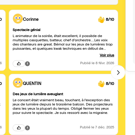
0
Corinne
8/10
Spectacle génial
Excel
L animateur de la soirée, était excellent, il possède de
Excell
multiples casquettes, batteur, chef d'orchestre....Les voix
préfé
des chanteurs are great. Bémol sur les jeux de lumières trop
puissantes, et quelques kwak techniques en début de
soirée.
Voir plus
26
Publié
le 8 févr. 2026
0
QUENTIN
8/10
Des jeux de lumière aveuglant
Supe
Le concert était vraiment beau, touchant, à l'exception des
Très 
.
jeux de lumière depuis le troisième balcon. Des projecteurs
dans les yeux la plupart du temps. Obligé fermer les yeux
pour suivre le spectacle. Je suis ressorti avec la migraine.
26
Publié
le 7 déc. 2025