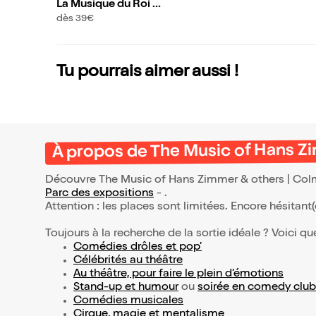
La Musique du Roi Li
on | Colmar
dès 39€
Tu pourrais aimer aussi !
À propos de The Music of Hans Z
Découvre The Music of Hans Zimmer & others | Colma
Parc des expositions
- .
Attention : les places sont limitées. Encore hésitant
Toujours à la recherche de la sortie idéale ? Voici qu
Comédies drôles et pop’
Célébrités au théâtre
Au théâtre, pour faire le plein d’émotions
Stand-up et humour
ou
soirée en comedy club
Comédies musicales
Cirque, magie et mentalisme