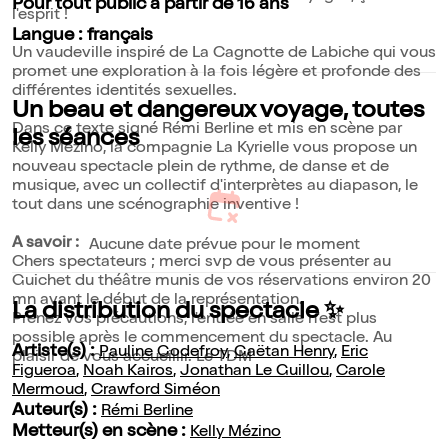
Pour tout public à partir de 16 ans
l'esprit !
Langue : français
Un vaudeville inspiré de La Cagnotte de Labiche qui vous
promet une exploration à la fois légère et profonde des
différentes identités sexuelles.
Un beau et dangereux voyage, toutes
Dans ce texte signé Rémi Berline et mis en scène par
les séances
Kelly Mézino, la compagnie La Kyrielle vous propose un
nouveau spectacle plein de rythme, de danse et de
musique, avec un collectif d'interprètes au diapason, le
tout dans une scénographie inventive !
A savoir :
Aucune date prévue pour le moment
Chers spectateurs ; merci svp de vous présenter au
Guichet du théâtre munis de vos réservations environ 20
mn avant le début de la représentation.
La distribution du spectacle ✨
Prenez vos précautions, l'entrée en salle n'est plus
possible après le commencement du spectacle. Au
Artiste(s) :
Pauline Godefroy
,
Gaëtan Henry
,
Eric
plaisir de vous accueillir. Le TDM
Figueroa
,
Noah Kairos
,
Jonathan Le Guillou
,
Carole
Mermoud
,
Crawford Siméon
Auteur(s) :
Rémi Berline
Metteur(s) en scène :
Kelly Mézino