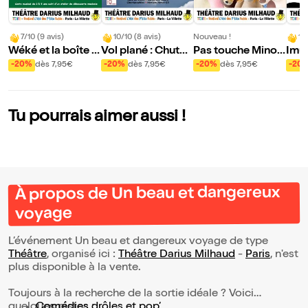
7/10 (9 avis)
10/10 (8 avis)
Nouveau !
10
Wéké et la boîte à
Vol plané : Chutes
Pas touche Minou
Imug
musique enchant
et rechutes !
che !
e de
-20%
dès 7,95€
-20%
dès 7,95€
-20%
dès 7,95€
-20
ée
gon
Tu pourrais aimer aussi !
À propos de Un beau et dangereux
voyage
L’événement Un beau et dangereux voyage de type
Théâtre
, organisé ici :
Théâtre Darius Milhaud
-
Paris
, n'est
plus disponible à la vente.
Toujours à la recherche de la sortie idéale ? Voici
quelques pistes :
Comédies drôles et pop’