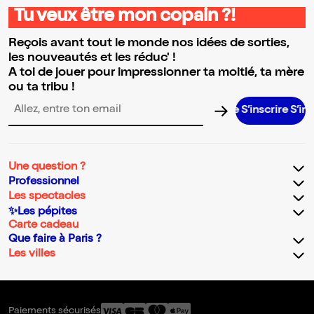
Tu veux être mon copain ?!
Reçois avant tout le monde nos idées de sorties,
les nouveautés et les réduc' !
A toi de jouer pour impressionner ta moitié, ta mère
ou ta tribu !
S’inscrire S’inscrire S
Adresse email pour la newsletter
Une question ?
Professionnel
Les spectacles
✨Les pépites
Carte cadeau
Que faire à Paris ?
Les villes
Paiements sécurisés