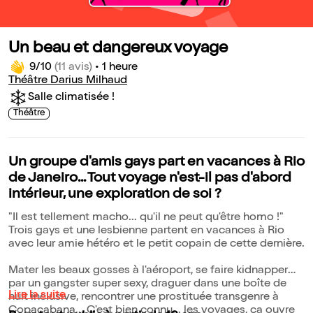
Un beau et dangereux voyage
9/10
(11 avis)
•
1 heure
Théâtre Darius Milhaud
Salle climatisée !
Théâtre
Un groupe d'amis gays part en vacances à Rio
de Janeiro... Tout voyage n'est-il pas d'abord
intérieur, une exploration de soi ?
"Il est tellement macho... qu'il ne peut qu'être homo !"
Trois gays et une lesbienne partent en vacances à Rio
avec leur amie hétéro et le petit copain de cette dernière.
Mater les beaux gosses à l'aéroport, se faire kidnapper
par un gangster super sexy, draguer dans une boîte de
Lire la suite
nuit inclusive, rencontrer une prostituée transgenre à
Copacabana... C'est bien connu... les voyages, ça ouvre