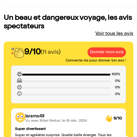
Un beau et dangereux voyage, les avis
spectateurs
Voir tous les avis
9/10
(11 avis)
Donner mon avis
Connecte-toi pour donner ton avis !
😍
100%
🤗
0%
😐
0%
🙁
0%
lararno49
9/10
Vu avec Billet Réduc'
le 18 déc. 2024
Super divertissant
Un
Super et agréable surprise. Quelle belle énergie. Tous les
La