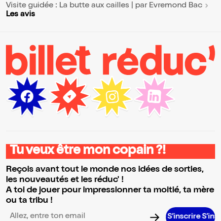
Visite guidée : La butte aux cailles | par Evremond Bac
Les avis
Tu veux être mon copain ?!
Reçois avant tout le monde nos idées de sorties,
les nouveautés et les réduc' !
A toi de jouer pour impressionner ta moitié, ta mère
ou ta tribu !
S’inscrire S’inscrire S’
Adresse email pour la newsletter