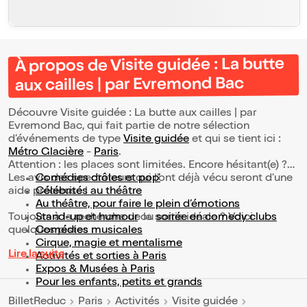
À propos de Visite guidée : La butte
aux cailles | par Evremond Bac
Découvre Visite guidée : La butte aux cailles | par
Evremond Bac, qui fait partie de notre sélection
d’événements de type
Visite guidée
et qui se tient ici :
Métro Glacière
-
Paris
.
Attention : les places sont limitées. Encore hésitant(e) ?
Les avis des spectateurs qui l'ont déjà vécu seront d'une
Comédies drôles et pop’
aide précieuse !
Célébrités au théâtre
Au théâtre, pour faire le plein d’émotions
Toujours à la recherche de la sortie idéale ? Voici
Stand-up et humour
ou
soirée en comedy clubs
quelques pistes :
Comédies musicales
Cirque, magie et mentalisme
Lire la suite
Activités et sorties à Paris
Expos & Musées à Paris
Pour les enfants, petits et grands
BilletReduc
Paris
Activités
Visite guidée