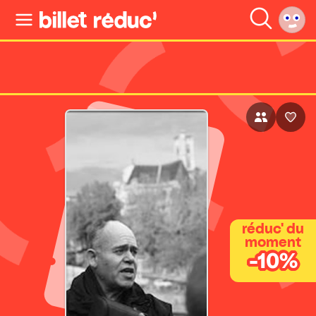
réduc' du
moment
-10%