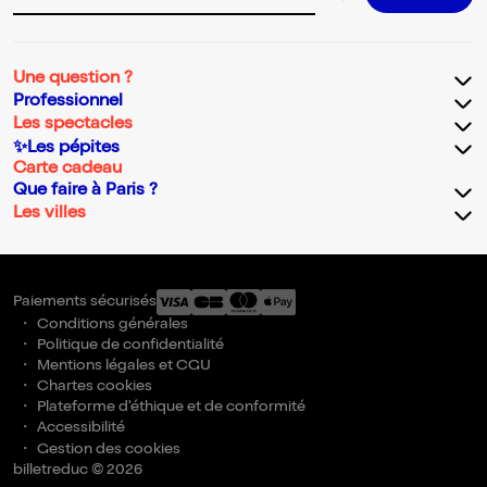
Une question ?
Professionnel
Les spectacles
✨Les pépites
Carte cadeau
Que faire à Paris ?
Les villes
Paiements sécurisés
Conditions générales
Politique de confidentialité
Mentions légales et CGU
Chartes cookies
Plateforme d'éthique et de conformité
Accessibilité
Gestion des cookies
billetreduc © 2026