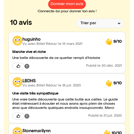
Donner mon avis
Connecte-toi pour donner ton avis !
10 avis
huguinho
9/10
Vu avec Billet Réduc'
le 14 mars 2021
Marche vive et riche
Une belle découverte de ce quartier rempli d'histoire
Publié
le 30 déc. 2021
LBDHS
9/10
Vu avec Billet Réduc'
le 18 juil. 2020
Une visite très sympathique
Une vraie belle découverte que cette butte aux cailles. Le guide
était intéressant à écouter et nous avons apris plein de choses
ainsi que découverts quelques endroits insoupconnés. Merci
Publié
le 21 juil. 2020
Stonemarilynn
10/10