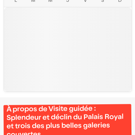
L
M
M
J
V
S
D
À propos de Visite guidée :
Splendeur et déclin du Palais Royal
et trois des plus belles galeries