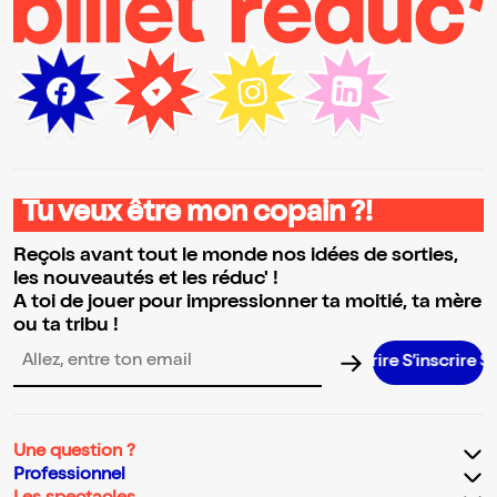
Tu veux être mon copain ?!
Reçois avant tout le monde nos idées de sorties,
les nouveautés et les réduc' !
A toi de jouer pour impressionner ta moitié, ta mère
ou ta tribu !
S’inscrire S’
Adresse email pour la newsletter
Une question ?
Professionnel