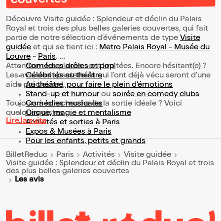
couvertes
Découvre Visite guidée : Splendeur et déclin du Palais
Royal et trois des plus belles galeries couvertes, qui fait
partie de notre sélection d’événements de type
Visite
guidée
et qui se tient ici :
Metro Palais Royal - Musée du
Louvre
-
Paris
.
Attention : les places sont limitées. Encore hésitant(e) ?
Comédies drôles et pop’
Les avis des spectateurs qui l'ont déjà vécu seront d'une
Célébrités au théâtre
aide précieuse !
Au théâtre, pour faire le plein d’émotions
Stand-up et humour
ou
soirée en comedy clubs
Toujours à la recherche de la sortie idéale ? Voici
Comédies musicales
quelques pistes :
Cirque, magie et mentalisme
Lire la suite
Activités et sorties à Paris
Expos & Musées à Paris
Pour les enfants, petits et grands
BilletReduc
Paris
Activités
Visite guidée
Visite guidée : Splendeur et déclin du Palais Royal et trois
des plus belles galeries couvertes
Les avis