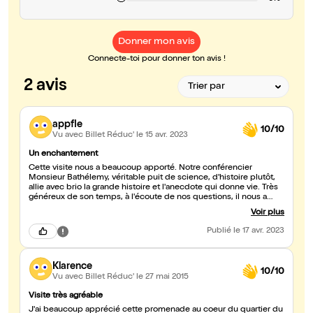
Donner mon avis
Connecte-toi pour donner ton avis !
2 avis
appfle
10/10
Vu avec Billet Réduc'
le 15 avr. 2023
Un enchantement
Cette visite nous a beaucoup apporté. Notre conférencier
Monsieur Bathélemy, véritable puit de science, d'histoire plutôt,
allie avec brio la grande histoire et l'anecdote qui donne vie. Très
généreux de son temps, à l'écoute de nos questions, il nous a
diverties et instruites. Moi et mes deux amies américaines, nous
Voir plus
le remercions vivement. M.F.Dubois
Publié
le 17 avr. 2023
Klarence
10/10
Vu avec Billet Réduc'
le 27 mai 2015
Visite très agréable
J'ai beaucoup apprécié cette promenade au coeur du quartier du