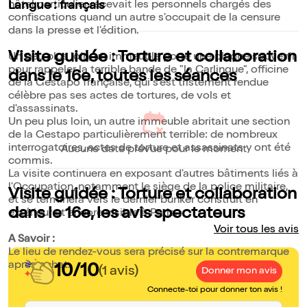
hôtel particulier recevait les personnels chargés des
Langue : français
confiscations quand un autre s'occupait de la censure
dans la presse et l'édition.
Visite guidée : Torture et collaboration
Un peu plus loin, un immeuble porte une plaque souvenir
pour rappeler la terrible bande de "la Carlingue", officine
dans le 16e, toutes les séances
de la Gestapo française, qui s'est tristement rendue
célèbre pas ses actes de tortures, de vols et
d'assassinats.
Un peu plus loin, un autre immeuble abritait une section
de la Gestapo particulièrement terrible: de nombreux
interrogatoires, actes de torture et assassinats y ont été
Aucune date prévue pour le moment
commis.
La visite continuera en exposant d'autres bâtiments liés à
l'Occupation, notamment le siège de la police militaire,
Visite guidée : Torture et collaboration
et se terminera vers le dernier bunker construit en
dans le 16e, les avis spectateurs
extérieur et encore visible à Paris.
Voir tous les avis
A Savoir :
Le lieu de rendez-vous sera précisé sur la contremarque
après achat.
10/10
(1 avis)
Donner mon avis
Connecte-toi pour donner ton avis !