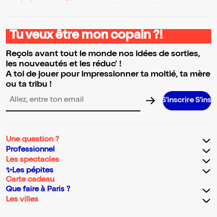
Tu veux être mon copain ?!
Reçois avant tout le monde nos idées de sorties,
les nouveautés et les réduc' !
A toi de jouer pour impressionner ta moitié, ta mère
ou ta tribu !
S’inscrire S’inscrire S’in
Adresse email pour la newsletter
Une question ?
Professionnel
Les spectacles
✨Les pépites
Carte cadeau
Que faire à Paris ?
Les villes