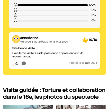
😍
100%
🤗
0%
😐
0%
🙁
0%
annedorine
10/10
Vu avec Billet Réduc'
le 18 mai 2024
Très bonne visite
Excellente visite. Guide passionné et passionnant. Je
recommande.
Publié
le 18 mai 2024
Visite guidée : Torture et collaboration
dans le 16e, les photos du spectacle