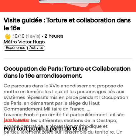
Visite guidée : Torture et collaboration dans
le 16e
10/10
(1 avis)
•
2 heures
Métro Victor Hugo
Expérience
Activité
Occupation de Paris: Torture et Collaboration
dans le 16e arrondissement.
Ce parcours dans le XVIe arrondissement propose de
mettre en lumière les lieux et les personnages liés aux
systèmes répressifs mis en place pendant l'Occupation
de Paris, en démarrant par le siège du Haut
Commandement Militaire en France.
L'avenue Foch à proximité fut particulièrement utilisée
Lire la suite
pour abriter les différentes sections de la Gestapo,
organe central de la répression méthodique et
Pour tout public à partir de 13 ans
particulièrement zélée sur l'ensemble du territoire. Un