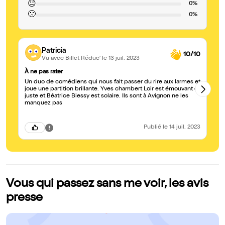
😐
0%
🙁
0%
Patricia
10/10
Vu avec Billet Réduc'
le 13 juil. 2023
À ne pas rater
A 
Un duo de comédiens qui nous fait passer du rire aux larmes et
Un
joue une partition brillante. Yves chambert Loir est émouvant et
ju
juste et Béatrice Biessy est solaire. Ils sont à Avignon ne les
l'
manquez pas
vo
Publié
le 14 juil. 2023
Vous qui passez sans me voir, les avis
presse