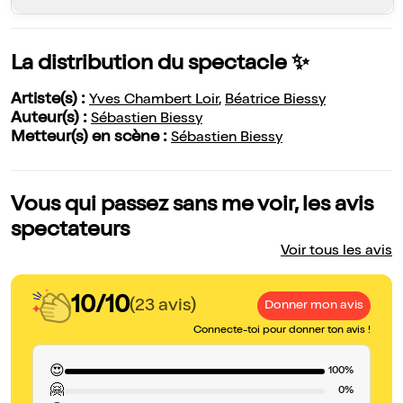
La distribution du spectacle ✨
Artiste(s) :
Yves Chambert Loir
,
Béatrice Biessy
Auteur(s) :
Sébastien Biessy
Metteur(s) en scène :
Sébastien Biessy
Vous qui passez sans me voir, les avis
spectateurs
Voir tous les avis
10/10
(23 avis)
Donner mon avis
Connecte-toi pour donner ton avis !
😍
100%
🤗
0%