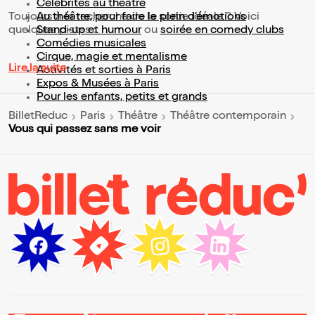
Célébrités au théâtre
Toujours à la recherche de la sortie idéale ? Voici
Au théâtre, pour faire le plein d’émotions
quelques pistes :
Stand-up et humour
ou
soirée en comedy clubs
Comédies musicales
Cirque, magie et mentalisme
Lire la suite
Activités et sorties à Paris
Expos & Musées à Paris
Pour les enfants, petits et grands
BilletReduc
Paris
Théâtre
Théâtre contemporain
Vous qui passez sans me voir