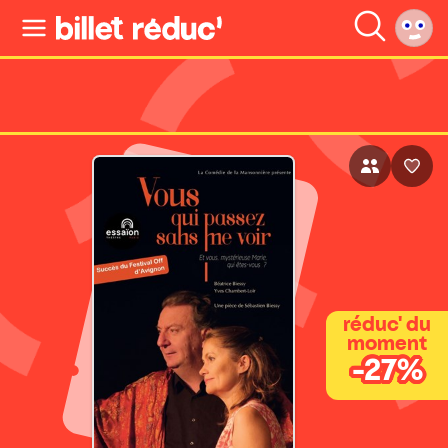
réduc' du
moment
-27%