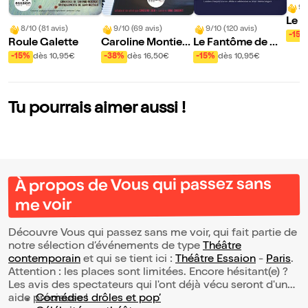
9/
Le 
8/10 (81 avis)
9/10 (69 avis)
9/10 (120 avis)
art
-15%
Roule Galette
Caroline Montier
Le Fantôme de Ca
chante Barbara a
nterville
-15%
dès 10,95€
-38%
dès 16,50€
-15%
dès 10,95€
moureuse
Tu pourrais aimer aussi !
À propos de Vous qui passez sans
me voir
Découvre Vous qui passez sans me voir, qui fait partie de
notre sélection d’événements de type
Théâtre
contemporain
et qui se tient ici :
Théâtre Essaion
-
Paris
.
Attention : les places sont limitées. Encore hésitant(e) ?
Les avis des spectateurs qui l'ont déjà vécu seront d'une
aide précieuse !
Comédies drôles et pop’